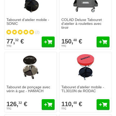
Tabouret d'atelier mobile -
COLAD Deluxe Tabouret
SONIC
d'atelier à roulettes avec
tiroir
(2)
77,
€
150,
€
32
48
Tabouret de ponçage avec
Tabouret d'atelier mobile -
vérin à gaz - HAMACH
TL3010N de RODAC
126,
€
110,
€
32
48