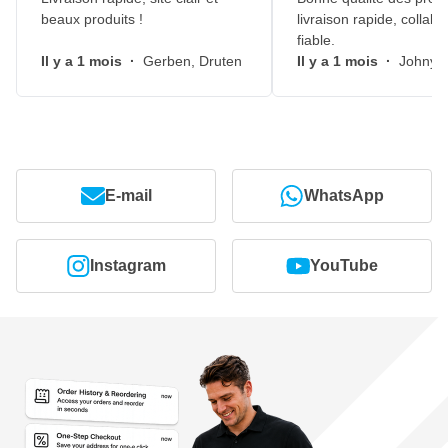
beaux produits !
livraison rapide, collabo
fiable.
Il y a 1 mois
·
Gerben, Druten
Il y a 1 mois
·
Johny, 
E-mail
WhatsApp
Instagram
YouTube