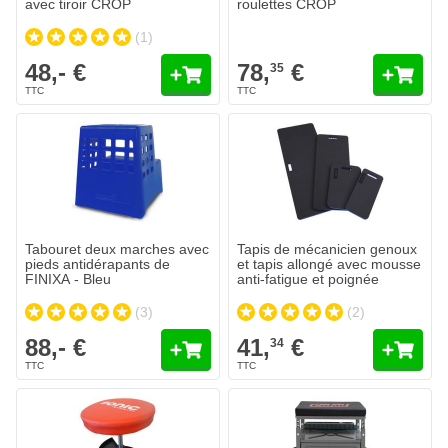
avec tiroir CROP
roulettes CROP
(1)
48,- €
78,
€
35
Tapis de mécanicien genoux et ta
41,
€
34
Expédié aujourd'hui
Quantité
Exécution
Ajouter au
Tabouret deux marches avec
Tapis de mécanicien genoux
pieds antidérapants de
et tapis allongé avec mousse
FINIXA - Bleu
anti-fatigue et poignée
(3)
(2)
88,- €
41,
€
34