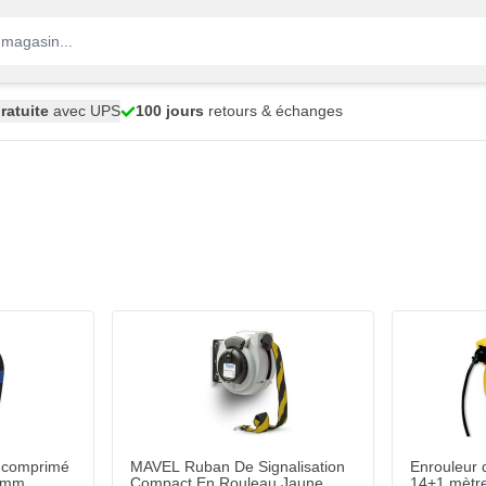
ratuite
avec UPS
100 jours
retours & échanges
 comprimé avec raccords 8x12.5mm
ui
Ajouter au panier
r comprimé
MAVEL Ruban De Signalisation
Enrouleur 
.5mm
Compact En Rouleau Jaune
14+1 mètr