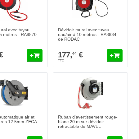
ural avec tuyau
Dévidoir mural avec tuyau
15 mètres - RA8870
eau/air à 10 mètres - RA8834
de RODAC
€
177,
€
44
automatique air et
Ruban d'avertissement rouge-
tres 12.5mm ZECA
blanc 20 m sur dévidoir
rétractable de MAVEL