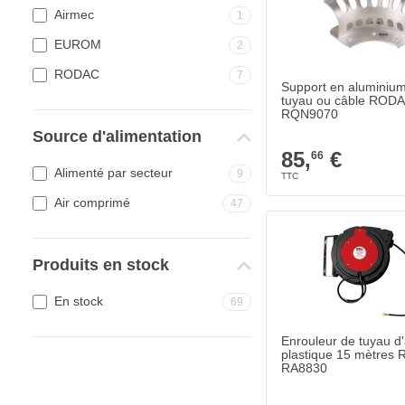
Airmec
1
EUROM
2
RODAC
7
Support en aluminiu
tuyau ou câble ROD
RQN9070
Source d'alimentation
85,
€
66
Alimenté par secteur
9
Air comprimé
47
Produits en stock
En stock
69
Enrouleur de tuyau d'
plastique 15 mètres
RA8830