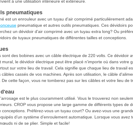
vient à une utilisation intérieure et extérieure.
ils pneumatiques
imé est un enrouleur avec un tuyau d'air comprimé particulièrement ada
ponceuse
pneumatique et autres outils pneumatiques. Ces dévidoirs pou
erchez un dévidoir d'air comprimé avec un tuyau extra long? Ou préfér
doirs de tuyaux pneumatiques de différentes tailles et conceptions.
ques
s sont des bobines avec un câble électrique de 220 volts. Ce dévidoir av
t mural, le dévidoir électrique peut être placé n'importe où dans votre g
artout sur votre lieu de travail. Cela signifie que chaque lieu de travail
s câbles cassés de vos machines. Après son utilisation, le câble d'al
e cette façon, vous ne tomberez pas sur les câbles et votre lieu de tr
 d'eau
'arrosage est le plus couramment utilisé. Vous le trouverez non seule
rieurs. CROP vous propose une large gamme de différents types de dévi
e conceptions. Préférez-vous un tuyau court? Ou avez-vous une grande
équipés d’un système d’enroulement automatique. Lorsque vous avez termin
uds ni de se plier. Simple et facile!