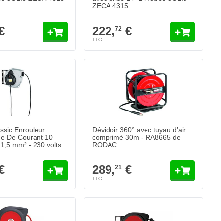
ZECA 4315
€
222,
€
72
sic Enrouleur
Dévidoir 360° avec tuyau d’air
ue De Courant 10
comprimé 30m - RA8665 de
 1,5 mm² - 230 volts
RODAC
€
289,
€
21