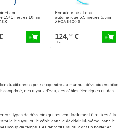
ir et eau
Enrouleur air et eau
ue 15+1 mètres 10mm
automatique 6,5 mètres 5,5mm
 10S
ZECA 9100 6
€
124,
€
80
nt la page
irs traditionnels pour suspendre au mur aux dévidoirs mobiles
r comprimé, des tuyaux d'eau, des câbles électriques ou des
ents types de dévidoirs qui peuvent facilement être fixés à la
roule le tuyau ou le câble dans le dévidoir lui-même, sans le
r beaucoup de temps. Ces dévidoirs muraux ont un boîtier en