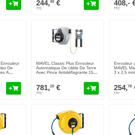
244,
€
408,- 
40
Enrouleur
MAVEL Classic Plus Enrouleur
Enrouleur 
les De
Automatique De câble De Terre
MAVEL Mast
es A
Avec Pince Antidéflagrante 15
3 x 2,5 mm²
16 mm²
mètres - 6 mm²
781,
€
254,
20
76