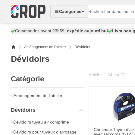
Aller au contenu
Catégories
Commandez avant 23h59,
expédié aujourd'hui
Livraison g
Aménagement de l'atelier
Dévidoirs
Dévidoirs
Articles
1
-
24
sur
72
Catégorie
Contimac Tuyau d'air
39,
€
60
Aménagement de l'atelier
Expédié aujourd'h
Dévidoirs
Quantité
Exécution
Dévidoirs tuyau air comprimé
Contimac Tuyau d'ai
Dévidoirs pour tuyaux d'arrosage
avec raccords 8x12