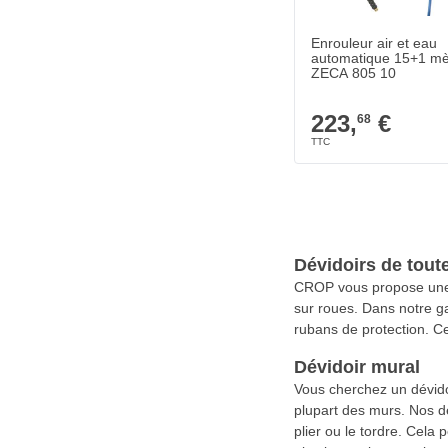
Enrouleur air et eau
automatique 15+1 m
ZECA 805 10
223,
€
68
Dévidoirs de tout
CROP vous propose une l
sur roues. Dans notre g
rubans de protection. Cel
Dévidoir mural
Vous cherchez un dévidoi
plupart des murs. Nos d
plier ou le tordre. Cel