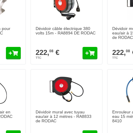
m pour
Dévidoir câble électrique 380
Dévidoir m
AC
volts 15m - RA8894 DE RODAC
eau/air à 
de RODAC
222,
€
222,
08
08
air en
Dévidoir mural avec tuyau
Enrouleur 
 RODAC
eau/air à 12 mètres - RA8833
eau 15 mè
de RODAC
8410