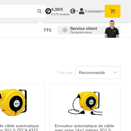
4,38/5
€
Connexion
5 175 reviews
Service client
TTC
Contactez-nous
Trier par
de câble automatique
Enrouleur automatique de câble
es 3G1.5 ZECA 4315
avec prise 14+1 mètres 3G1.5