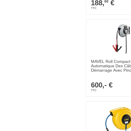
188,
€
60
MAVEL Roll Compact 
Automatique Des Câb
Démarrage Avec Pinc
Batterie 6 mètres - 
600,- €