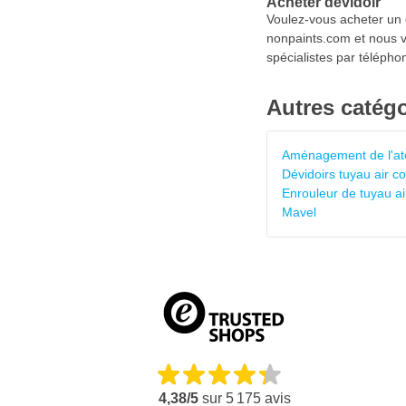
Acheter dévidoir
Voulez-vous acheter un d
nonpaints.com et nous vo
spécialistes par télépho
Autres catégo
Aménagement de l'ate
Dévidoirs tuyau air 
Enrouleur de tuyau a
Mavel
4,38/5
sur
5 175
avis