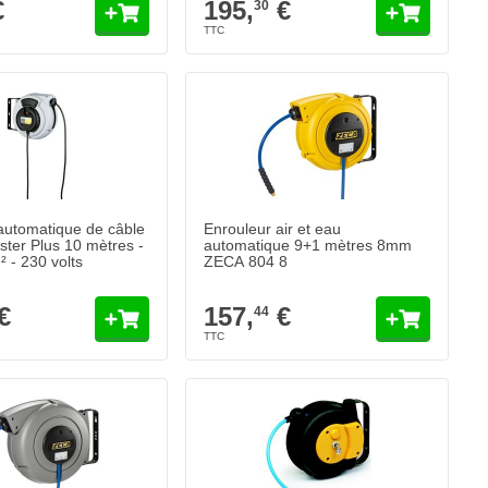
€
195,
€
30
automatique de câble
Enrouleur air et eau
er Plus 10 mètres -
automatique 9+1 mètres 8mm
 - 230 volts
ZECA 804 8
€
157,
€
44