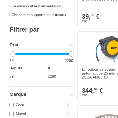
Dévidoirs câble d'alimentation
Chariots et supports pour tuyaux
39,
€
60
Filtrer par
Prix
39
2280
Depuis
À
Enrouleur air et eau
automatique 25 mèt
ZECA AM86 10
344,
€
64
Marque
Zeca
41
Mavel
21