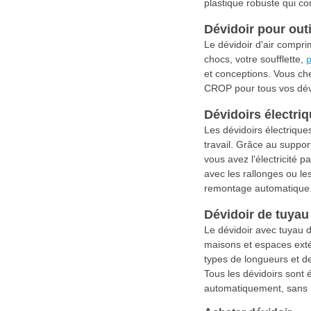
plastique robuste qui con
Dévidoir pour out
Le dévidoir d'air compr
chocs, votre soufflette,
et conceptions. Vous ch
CROP pour tous vos dévi
Dévidoirs électri
Les dévidoirs électrique
travail. Grâce au suppor
vous avez l'électricité p
avec les rallonges ou le
remontage automatique. D
Dévidoir de tuyau
Le dévidoir avec tuyau d
maisons et espaces exté
types de longueurs et d
Tous les dévidoirs sont 
automatiquement, sans nœ