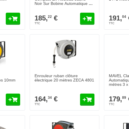
Noir Sur Bobine Automatique 20
mètres
185,
€
191,
22
04
Enrouleur ruban clôture
MAVEL Clas
res 10mm
électrique 20 mètres ZECA 4801
Automatiq
mètres 3 x
164,
€
179,
34
89