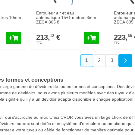
Enrouleur air et eau
Enrouleur a
ètres 10mm
automatique 15+1 mètres 8mm
automatiq
ZECA 805 8
ZECA 805
213,
€
223,
12
68
1
2
3
Vous lisez actuelleme
Page
Page
es formes et conceptions
arge gamme de dévidoirs de toutes formes et conceptions. Des dévido
amme de dévidoirs, nous avons plusieurs modèles avec des tuyaux d'ai
a signifie qu'il y a un dévidoir adapté disponible à chaque application!
r qui s'accroche au mur. Chez CROP, vous avez un large choix de différ
évidoirs muraux sont dotés d'un système d'enrouleur automatique qui en
a permet à votre tuyau ou câble de fonctionner de manière optimale pou