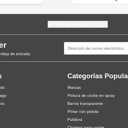
Envío gratis
desde 150,- €
er
Dirección de email
ndeja de entrada.
s
Categorías Popula
ido
Marcas
pago
Pintura de coche en spray
vío
Barniz transparente
Pintar con pistola
Pulidora
Champú para coche