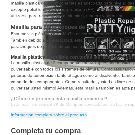
masilla plástica de 2 componentes es adecuada para nivelar desni
excepto polietileno (PE) y polipropileno (PP). Además, esta masi
utilizarse para rellenar acero, aluminio, madera y hormigón.
Masilla para parachoques de coches
Esta masilla plástica 2K de MoTip es extremadamente elástica y fá
También debido a su elasticidad, esta masilla plástica 2K es la me
parachoques de plástico de coches u otras partes sujetas a vibra
Masilla plástica re-pulible con todas las lacas y recub
La masilla plástica de 2 componentes de MoTip es una masilla qu
pulverizable con todos los sistemas de pintura. Como resultado, 
pinturas de automoción tanto al agua como al disolvente. Tambié
como de dos componentes. Como resultado, ¡usted es libre de uti
pulverizar usted mismo! Además, esta masilla también es apta pa
¿Cómo se procesa esta masilla universal?
Esta masilla universal 2K de MoTip es conocida por su fácil y ráp
se puede aplicar en capas de hasta 1 centímetro de grosor. Re
Información completa sobre el producto
espátula para aplicar la masilla. Mientras mezcla el endurecedor 
un 3% del endurecedor con la masilla que desea procesar. Mezcl
Completa tu compra
con cuidado y evite la inclusión de aire durante la mezcla. Las bu