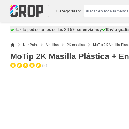
Ir al contenido
Categorías
Haz tu pedido antes de las 23:59,
se envía hoy
Envío grati
NonPaint
Masillas
2K masillas
MoTip 2K Masilla Plás
MoTip 2K Masilla Plástica + E
(2)