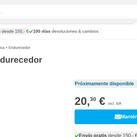
s
desde 150,- €
100 días
devoluciones & cambios
tica + Endurecedor
ndurecedor
Próximamente disponible
20,
€
30
incl. IVA
Manté
Envío gratis
desde 150,- 