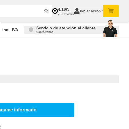
4,16/5
Iniciar sesión
791 reviews
Servicio de atención al cliente
incl. IVA
Contáctanos
ngame informado
€