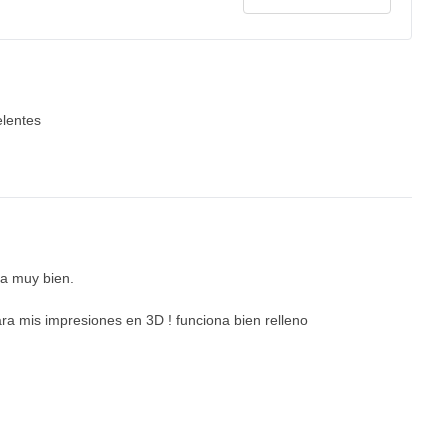
elentes
na muy bien.
ara mis impresiones en 3D ! funciona bien relleno
20