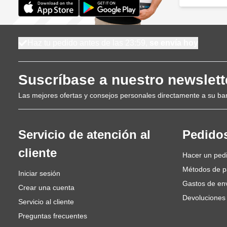
Haz tu pedido antes de las 23:59,
se envía hoy
Suscríbase a nuestro newslett
Las mejores ofertas y consejos personales directamente a su ba
Servicio de atención al
Pedido
cliente
Hacer un ped
Métodos de 
Iniciar sesión
Gastos de en
Crear una cuenta
Devoluciones
Servicio al cliente
Preguntas frecuentes