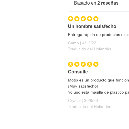
Basado en
2 reseñas
a a procesar
Un hombre satisfecho
Entrega rápida de productos exc
4 de diciembre de 2022
Camp |
4/12/22
Traducido del Holandés
Consulte
Motip es un producto que funcio
¡Muy satisfecho!
Yo uso esta masilla de plástico p
30 de septiembre de 20
Crystal |
30/9/20
Traducido del Holandés