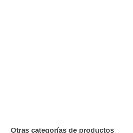
Hormigón
Proporción de mezcla: 2 a 3% de endurecedor con la masill
Otras categorías de productos