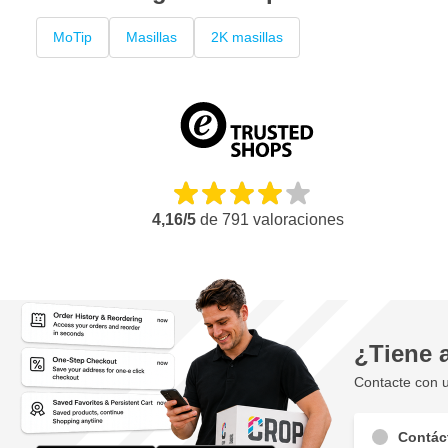
MoTip
Masillas
2K masillas
4,16/5
de
791
valoraciones
¿Tiene 
Contacte con u
Contác