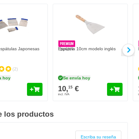
spátulas Japonesas
Espátula 10cm modelo inglés
(2)
a hoy
Se envía hoy
10,
€
15
 los productos
Escriba su reseña