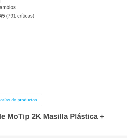
cambios
6/5
(791 críticas)
gorías de productos
e MoTip 2K Masilla Plástica +