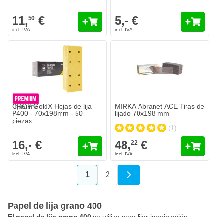
11,
€
5,- €
50
MIRKA Abranet ACE Tiras de lij
48,
€
22
Se envía hoy
Cantidad
Grano
Añadir al c
CROP GoldX Hojas de lija
MIRKA Abranet ACE Tiras de
P400 - 70x198mm - 50
lijado 70x198 mm
piezas
(1)
16,- €
48,
€
22
1
2
Actualmente estás leyendo página
Página
Papel de lija grano 400
El papel de lija grano 400
se utiliza para lijar imprimación,