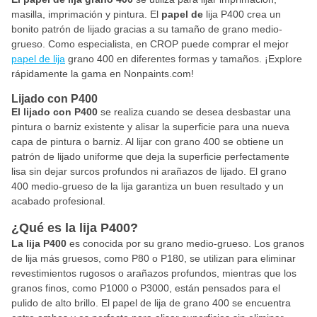
masilla, imprimación y pintura. El
papel de
lija P400 crea un
bonito patrón de lijado gracias a su tamaño de grano medio-
grueso. Como especialista, en CROP puede comprar el mejor
papel de lija
grano 400 en diferentes formas y tamaños. ¡Explore
rápidamente la gama en Nonpaints.com!
Lijado con P400
El lijado con
P400
se realiza cuando se desea desbastar una
pintura o barniz existente y alisar la superficie para una nueva
capa de pintura o barniz. Al lijar con grano 400 se obtiene un
patrón de lijado uniforme que deja la superficie perfectamente
lisa sin dejar surcos profundos ni arañazos de lijado. El grano
400 medio-grueso de la lija garantiza un buen resultado y un
acabado profesional.
¿Qué es la lija P400?
La lija P400
es conocida por su grano medio-grueso. Los granos
de lija más gruesos, como P80 o P180, se utilizan para eliminar
revestimientos rugosos o arañazos profundos, mientras que los
granos finos, como P1000 o P3000, están pensados para el
pulido de alto brillo. El papel de lija de grano 400 se encuentra