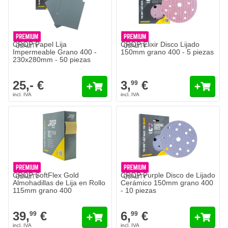
CROP Papel Lija
CROP Elixir Disco Lijado
Impermeable Grano 400 -
150mm grano 400 - 5 piezas
230x280mm - 50 piezas
25,- €
3,
€
99
CROP SoftFlex Gold
CROP Purple Disco de Lijado
Almohadillas de Lija en Rollo
Cerámico 150mm grano 400
115mm grano 400
- 10 piezas
39,
€
6,
€
99
99