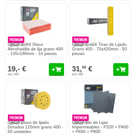
CROP SoftX Disco
CROP GoldX Tiras de Lijado
Almohadilla de lija grano 400
Grano 400 - 70x420mm - 50
- 135x180mm - 10 piezas
piezas
19,- €
31,
€
99
CROP Disco de lijado
CROP Set de Lijas
Dorados 125mm grano 400 -
Impermeables - P320 + P400
50 unidades
+ P600 + P800