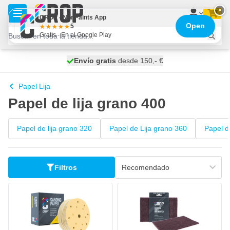
Ir al contenido
×
CROP - NonPaints App
Open
5
Gratis - En el Google Play
100 días
Envío gratis
desde 150,- €
se envía hoy
Papel Lija
Papel de lija grano 400
Papel de lija grano 320
Papel de Lija grano 360
Papel d
Filtros