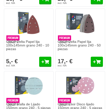
CROP Delta Papel lija
CROP Delta Papel lija
100x145mm grano 240 - 10
100x145mm grano 240 - 50
piezas
piezas
5,- €
17,- €
CROP Malla de Lijado
CROP Elixir Disco lijado
150mm grano 240 - 5 piezas
150mm grano 240 - 5 piezas