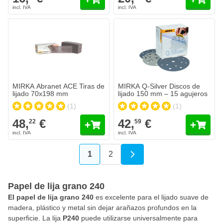
MIRKA Abranet ACE Tiras de lijado 70x198 mm
MIRKA Q-Silver Discos de lijado
48,
€
42,
€
22
59
Se envía hoy
Se envía hoy
Cantidad
Cantidad
Grano
Grano
Añadir al carrito
Añadir al c
MIRKA Abranet ACE Tiras de
MIRKA Q-Silver Discos de
lijado 70x198 mm
lijado 150 mm – 15 agujeros
(1)
(1)
48,
€
42,
€
22
59
1
2
Actualmente estás leyendo página
Página
Papel de lija grano 240
El
papel de
lija
grano 240
es excelente para el lijado suave de
madera, plástico y metal sin dejar arañazos profundos en la
superficie. La lija
P240
puede utilizarse universalmente para