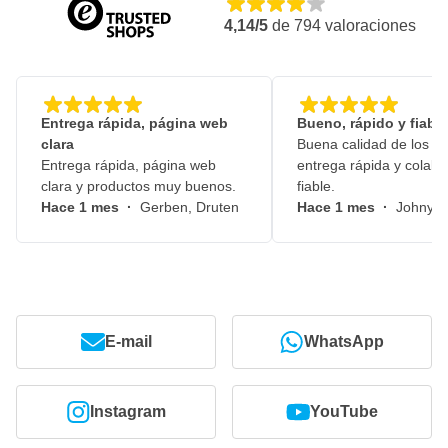
4,14/5
de
794
valoraciones
Entrega rápida, página web
Bueno, rápido y fiable
clara
Buena calidad de los pr
Entrega rápida, página web
entrega rápida y colabo
clara y productos muy buenos.
fiable.
Hace 1 mes
·
Gerben, Druten
Hace 1 mes
·
Johny, 
E-mail
WhatsApp
Instagram
YouTube