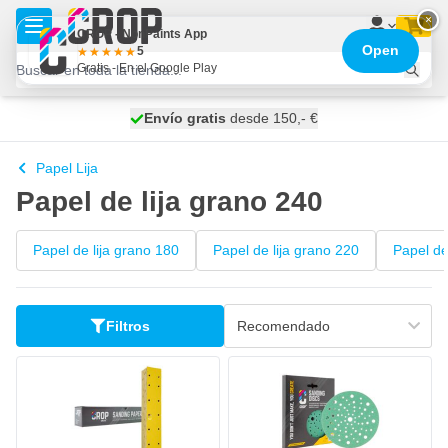
Ir al contenido
×
CROP - NonPaints App
Open
5
Gratis - En el Google Play
100 días
Envío gratis
desde 150,- €
se envía hoy
Papel Lija
Papel de lija grano 240
Papel de lija grano 180
Papel de lija grano 220
Papel de
Filtros