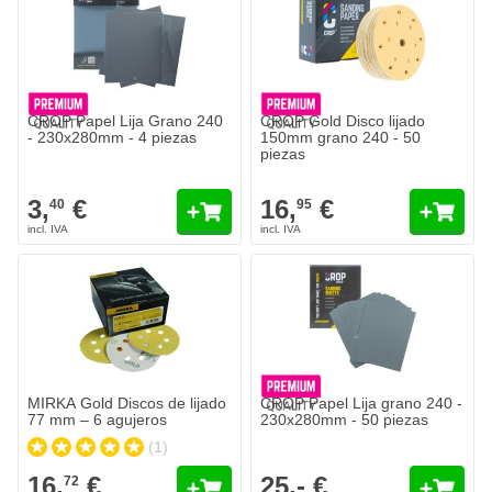
CROP Papel Lija Grano 240
CROP Gold Disco lijado
- 230x280mm - 4 piezas
150mm grano 240 - 50
piezas
3,
€
16,
€
40
95
MIRKA Gold Discos de lijado 77 mm – 6 agujeros
16,
€
72
Se envía hoy
Cantidad
Grano
Añadir al carrito
MIRKA Gold Discos de lijado
CROP Papel Lija grano 240 -
77 mm – 6 agujeros
230x280mm - 50 piezas
(1)
16,
€
25,- €
72