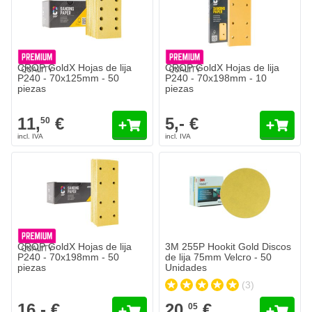
CROP GoldX Hojas de lija
CROP GoldX Hojas de lija
P240 - 70x125mm - 50
P240 - 70x198mm - 10
piezas
piezas
11,
€
5,- €
50
3M 255P Hookit Gold Discos de l
20,
€
05
Se envía hoy
Cantidad
Grano
Añadir al c
CROP GoldX Hojas de lija
3M 255P Hookit Gold Discos
P240 - 70x198mm - 50
de lija 75mm Velcro - 50
piezas
Unidades
(3)
16,- €
20,
€
05