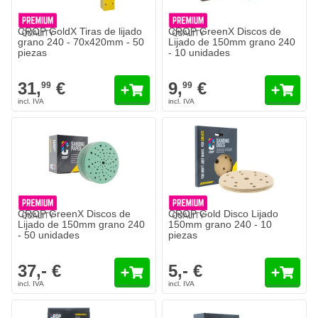
CROP GoldX Tiras de lijado
CROP GreenX Discos de
grano 240 - 70x420mm - 50
Lijado de 150mm grano 240
piezas
- 10 unidades
31,
€
9,
€
99
99
CROP GreenX Discos de
CROP Gold Disco Lijado
Lijado de 150mm grano 240
150mm grano 240 - 10
- 50 unidades
piezas
37,- €
5,- €