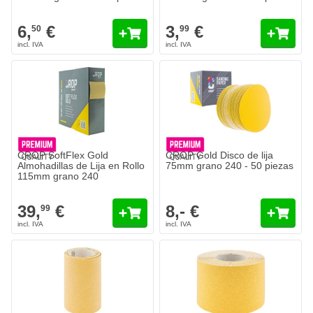
6,
€
3,
€
50
99
CROP SoftFlex Gold
CROP Gold Disco de lija
Almohadillas de Lija en Rollo
75mm grano 240 - 50 piezas
115mm grano 240
39,
€
8,- €
99