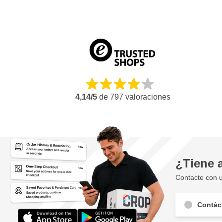
El tiempo de secado depende de la temperatura ambiente, la
aplicada.
4,14/5
de
797
valoraciones
¿Tiene 
Contacte con u
Contác