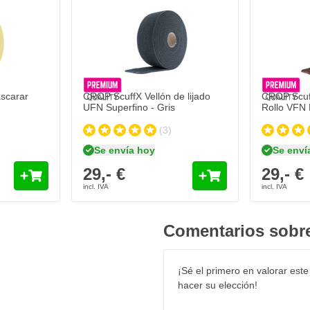
l envase.
scarar
CROP ScuffX Vellón de lijado
CROP Scuff
UFN Superfino - Gris
Rollo VFN 
je e imprima con una imprimación
(3)
Se envía hoy
Se enví
 600).
29,- €
29,- €
 y rocíe una pieza de prueba.
Comentarios sobre
 laca acrílica o nitrocelulósica.
¡Sé el primero en valorar este
enga el bote de pulverizador boca
hacer su elección!
dos).