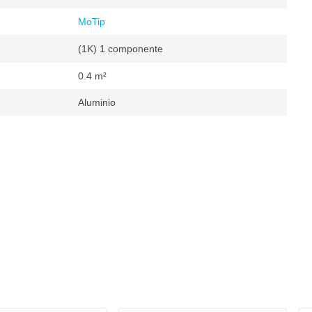
MoTip
(1K) 1 componente
0.4 m²
Aluminio
sintética
m²