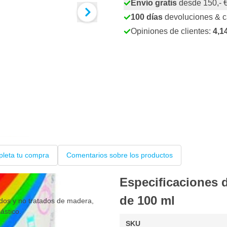
Envío gratis
desde 150,- 
100 días
devoluciones & 
Opiniones de clientes:
4,1
leta tu compra
Comentarios sobre los productos
Especificaciones d
de 100 ml
ados y no tratados de madera,
lástico.
SKU