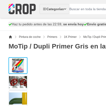
Ir al contenido
Categorías
Haz tu pedido antes de las 22:59,
se envía hoy
Envío grati
Pintura de coche
Primers
1K Primer
MoTip / Dupli Pri
MoTip / Dupli Primer Gris en l
View larger image
View larger image
View larger image