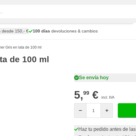
s
desde 150,- €
100 días
devoluciones & cambios
mer Gris en lata de 100 ml
ata de 100 ml
Se envía hoy
5,
€
99
incl. IVA
Cantidad
Haz tu pedido antes de las