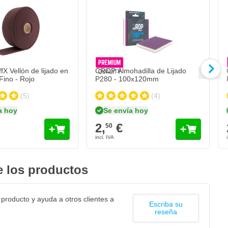
X Vellón de lijado en
CROP Almohadilla de Lijado
Fino - Rojo
P280 - 100x120mm
(5)
(4)
a hoy
Se envía hoy
2,
€
50
 los productos
 producto y ayuda a otros clientes a
Escriba su
reseña