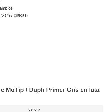
€
cambios
4/5
(797 críticas)
e MoTip / Dupli Primer Gris en lata
591612