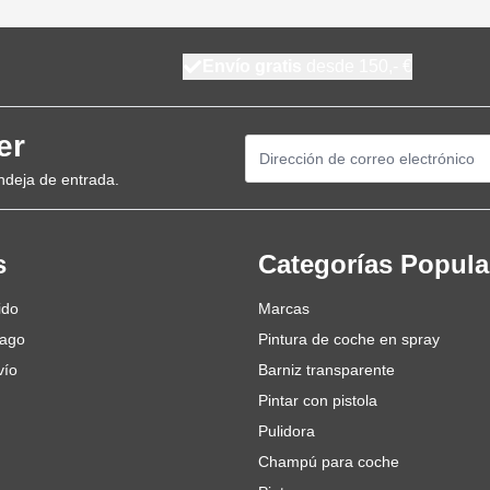
Envío gratis
desde 150,- €
er
Dirección de email
ndeja de entrada.
s
Categorías Popula
ido
Marcas
pago
Pintura de coche en spray
vío
Barniz transparente
Pintar con pistola
Pulidora
Champú para coche