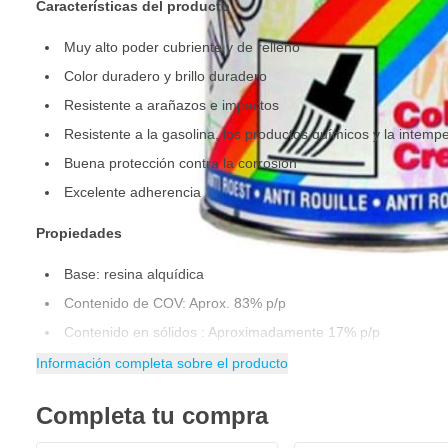
Características del producto
Muy alto poder cubriente y de relleno
Color duradero y brillo duradero
Resistente a arañazos e impactos
Resistente a la gasolina, los productos químicos y la intempe
Buena protección contra la corrosión
Excelente adherencia
Propiedades
Base: resina alquídica
Contenido de COV: Aprox. 83% p/p
Contenido en sólidos : Aproximadamente 17% p/p
Brillo : Alto brillo, brillo seda y mate
Información completa sobre el producto
Rendimiento: de 1,25 a 1,75 m² Aprox. 0,5 m²
Completa tu compra
Secado al polvo : después de 30 a 60 minutos