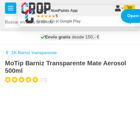
Ir al contenido
CROP - NonPaints App
Open
5
Gratis - En el Google Play
100 días
Envío gratis
desde 150,- €
se envía hoy
1K Barniz transparente
MoTip Barniz Transparente Mate Aerosol
500ml
(23)