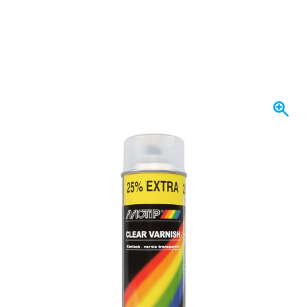
Se envía hoy
Variante
MoTip Barniz Transparente Mate Aerosol 500ml
Elija un número
76
1 unidad
7,
€
49
6 unidades
7,
€
GUARDAR 3%
p/ud
96
12 unidades
6,
€
GUARDAR 10%
p/ud