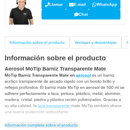
Llamar
E-mail
WhatsApp
Chat
Información sobre el producto
Ventajas y desventajas
E
Información sobre el producto
Aerosol MoTip Barniz Transparente Mate
MoTip Barniz Transparente Mate en
aerosol
es un barniz
acrílico transparente de secado rápido con un bonito brillo y
reflejos profundos. El barniz mate MoTip en aerosol de 500 ml se
adhiere perfectamente a laca, pintura, plástico, metal, aluminio,
madera, cristal, piedra y plástico recién pulverizados. Gracias a
su alta calidad, la
laca transparente
mate MoTip también ofrece
una buena protección antioxidante.
Barniz mate transparente
Información completa sobre el producto
El
barniz
transparente mate
en aerosol MoTip es adecuado