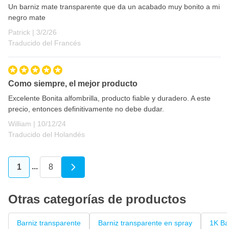
Un barniz mate transparente que da un acabado muy bonito a mi
Secado al polvo: después de +- 10 min a 20°C
negro mate
Endurecido: después de 2 horas a 20°C
3 de febrero de 2026
Patrick |
3/2/26
Traducido del Francés
Como siempre, el mejor producto
Excelente Bonita alfombrilla, producto fiable y duradero. A este
precio, entonces definitivamente no debe dudar.
10 de diciembre de 2024
William |
10/12/24
Traducido del Holandés
...
1
8
Actualmente estás leyendo página
Página
Otras categorías de productos
Barniz transparente
Barniz transparente en spray
1K Ba