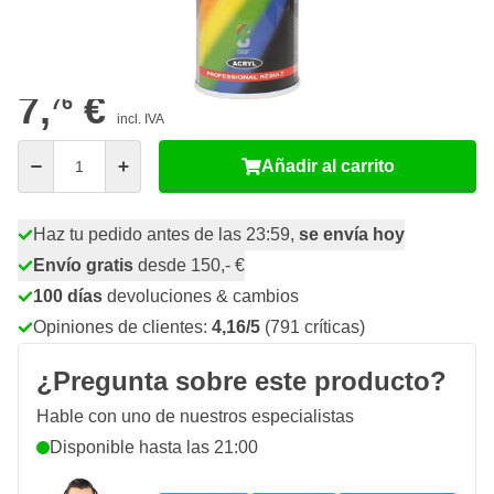
43
48 unidades
6,
€
GUARDAR 17%
p/ud
7,
€
76
incl. IVA
Cantidad
Añadir al carrito
Haz tu pedido antes de las 23:59,
se envía hoy
Envío gratis
desde 150,- €
100 días
devoluciones & cambios
Opiniones de clientes:
4,16/5
(791 críticas)
¿Pregunta sobre este producto?
Hable con uno de nuestros especialistas
Disponible hasta las 21:00