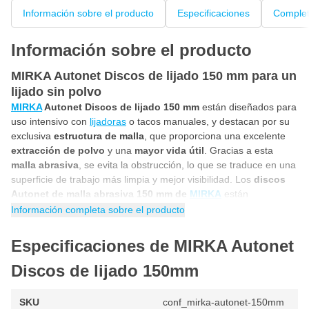
Información sobre el producto
Especificaciones
Complet
Información sobre el producto
MIRKA Autonet Discos de lijado 150 mm para un
lijado sin polvo
MIRKA
Autonet Discos de lijado 150 mm
están diseñados para
uso intensivo con
lijadoras
o tacos manuales, y destacan por su
exclusiva
estructura de malla
, que proporciona una excelente
extracción de polvo
y una
mayor vida útil
. Gracias a esta
malla abrasiva
, se evita la obstrucción, lo que se traduce en una
superficie de trabajo más limpia y mejor visibilidad. Los
discos
Autonet de malla abrasiva 150 mm de
MIRKA
están
especialmente desarrollados para la industria de reparación y
Información completa sobre el producto
carrocería, aunque también ofrecen un rendimiento sobresaliente
en madera, metal y plástico.
Especificaciones de MIRKA Autonet
Uso versátil en superficies de laca, plástico y
Discos de lijado 150mm
metal
Los
discos de lijado Autonet 150 mm de MIRKA
son ideales
SKU
conf_mirka-autonet-150mm