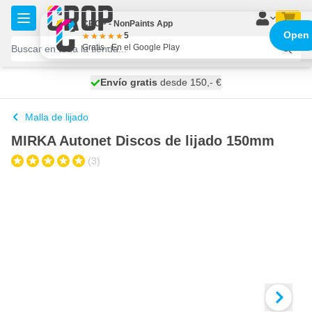
Ir al contenido
CROP - NonPaints App
Open
5
Gratis - En el Google Play
100 días
Envío gratis
desde 150,- €
se envía mañana
Malla de lijado
MIRKA Autonet Discos de lijado 150mm
(3)