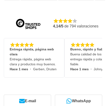
4,14/5
de
794
valoraciones
Entrega rápida, página web
Bueno, rápido y fiable
clara
Buena calidad de los pr
Entrega rápida, página web
entrega rápida y colabo
clara y productos muy buenos.
fiable.
Hace 1 mes
·
Gerben, Druten
Hace 1 mes
·
Johny, 
E-mail
WhatsApp