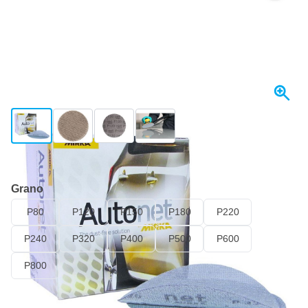
View larger image
View larger image
View larger image
View larger image
Se envía mañana
Grano
P80
P120
P150
P180
P220
P240
P320
P400
P500
P600
P800
55