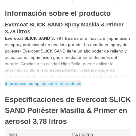
Información sobre el producto
Evercoat SLICK SAND Spray Masilla & Primer
3.78 litros
Evercoat SLICK SAND 3. 78 litros
es una masilla e imprimación
en spray profesional en una lata grande. La masilla en spray de
poliéster Evercoat SLICK SAND tiene un alto poder de relleno y
actúa como imprimación gris inmediatamente después del
curado. Gracias a su calidad High Solid, puede aplicar la
imprimación de relleno espesamente, nivelando agujeros
profundos, grietas y arañazos. Después de lijar ligeramente la
imprimación, puede rociarla con cualquier capa base, laca de
Información completa sobre el producto
color o
pintura 2K
.
Especificaciones de Evercoat SLICK
Masilla de relleno en spray e imprimación en 1
SLICK SAND de Evercoat es una
masilla e
imprimación
en
SAND Poliéster Masilla & Primer en
spray de alto relleno en 1
. La masilla e imprimación en spray
aerosol 3,78 litros
de alto relleno le permite aplicar de 200 a 300 micras en una sola
capa. Esto le permite rellenar arañazos profundos, grietas y
agujeros en metal, plástico, hierro, poliéster, acero, carbono y
SKU
EV-104709