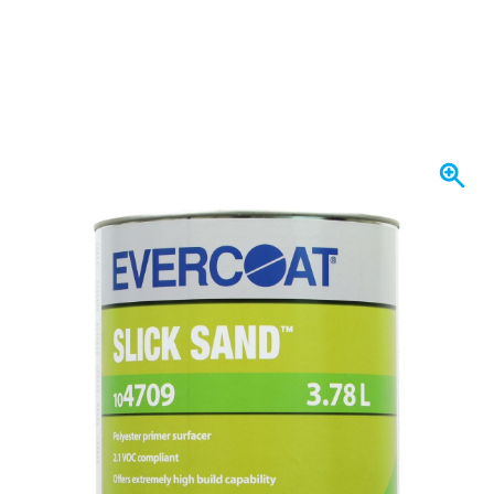
Se envía hoy
Elija un número
27
1 unidad
226,
€
96
12 unidades
214,
€
GUARDAR 5%
p/ud
226,
€
27
incl. IVA
Cantidad
Añadir al carrito