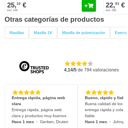
25,
€
22,
€
10
93
Otras categorías de productos
Masillas
Masilla 1K
Masilla de pulverización
Everco
4,14/5
de
794
valoraciones
Entrega rápida, página web
Bueno, rápido y fiable
clara
Buena calidad de los pr
Entrega rápida, página web
entrega rápida y colabo
clara y productos muy buenos.
fiable.
Hace 1 mes
·
Gerben, Druten
Hace 1 mes
·
Johny, 