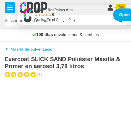
Ir al contenido
CROP - NonPaints App
Open
5
Gratis - En el Google Play
100 días
Envío gratis
devoluciones & cambios
se envía hoy
Masilla de pulverización
Evercoat SLICK SAND Poliéster Masilla &
Primer en aerosol 3,78 litros
(1)