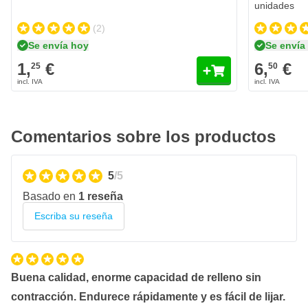
unidades
Rendimiento a 0,025 mm con 0% de pérdida de producto:
29,5 m2 / litro
(2)
Proporción de mezcla: 50: 1
Se envía hoy
Se envía
Salida: de 1,8 a 2,5 mm
1,
€
6,
€
25
50
Con tamices de 190 micras
Fabricado en EE.UU
Atención: Se requiere protección respiratoria durante la
Comentarios sobre los productos
pulverización
Se suministra con endurecedor
5
/5
Basado en
1 reseña
Escriba su reseña
Buena calidad, enorme capacidad de relleno sin
contracción. Endurece rápidamente y es fácil de lijar.