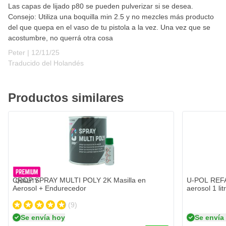
Las capas de lijado p80 se pueden pulverizar si se desea.
Consejo: Utiliza una boquilla min 2.5 y no mezcles más producto
del que quepa en el vaso de tu pistola a la vez. Una vez que se
acostumbre, no querrá otra cosa
12 de noviembre de 2025
Peter |
12/11/25
Traducido del Holandés
Productos similares
CROP SPRAY MULTI POLY 2K Masilla en
U-POL REFAC
Aerosol + Endurecedor
aerosol 1 lit
(9)
Se envía hoy
Se envía