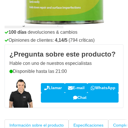
Haz tu pedido antes de las 23:59,
se envía hoy
Envío gratis
desde 150,- €
100 días
devoluciones & cambios
Opiniones de clientes:
4,14/5
(794 críticas)
¿Pregunta sobre este producto?
Hable con uno de nuestros especialistas
Disponible hasta las 21:00
Llamar
E-mail
WhatsApp
Chat
Información sobre el producto
Especificaciones
Complet