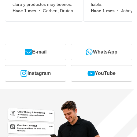
clara y productos muy buenos.
fiable.
Hace 1 mes
·
Gerben, Druten
Hace 1 mes
·
Johny, 
E-mail
WhatsApp
Instagram
YouTube