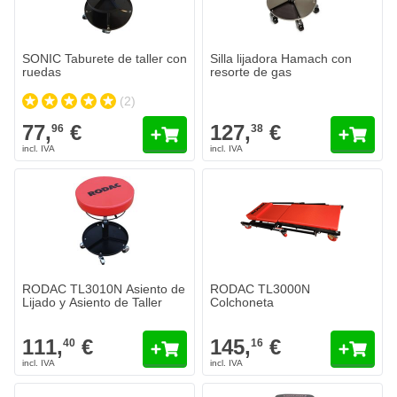
SONIC Taburete de taller con
Silla lijadora Hamach con
ruedas
resorte de gas
(2)
77,
€
127,
€
96
38
RODAC TL3010N Asiento de
RODAC TL3000N
Lijado y Asiento de Taller
Colchoneta
111,
€
145,
€
40
16