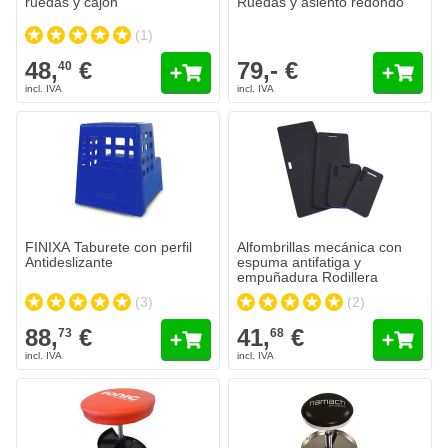
ruedas y cajón
Ruedas y asiento redondo
(1)
48,
€
79,- €
40
Alfombrillas mecánica con espum
41,
€
68
Se envía hoy
Cantidad
Variant
Añadir al c
FINIXA Taburete con perfil
Alfombrillas mecánica con
Antideslizante
espuma antifatiga y
empuñadura Rodillera
(3)
(2)
88,
€
41,
€
73
68