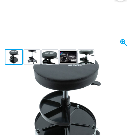
View larger image
View larger image
View larger image
View larger image
View larger image
+8
Se envía mañana
79,- €
incl. IVA
Cantidad
Añadir al carrito
Haz tu pedido antes de las 23:59,
se envía mañana
Envío gratis
desde 150,- €