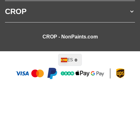
CROP
CROP - NonPaints.com
Lenguaje
ES
Añadir al carrito