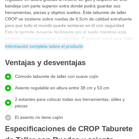
bandeja con parte superior extra donde podrá guardar sus
herramientas, piezas y objetos sueltos. Este taburete de taller
CROP se sostiene sobre ruedas de 6,5cm de calidad extrafuerte
para que todo el mundo pueda sentarse en él con seguridad.
Esto le permite moverse fácilmente por el suelo mientras está
sentado cómodamente en el taburete. El asiento móvil para taller
tiene un cojín de 5 cm de grosor extra suave para ofrecer la
Información completa sobre el producto
máxima comodidad mientras se retoca, pule o se realiza
cualquier otro trabajo.
Ventajas y desventajas
Taburete de pulido
¿Busca un
taburete de pulido
para tener la posición de trabajo
Cómodo taburete de taller con suave cojín
adecuada durante el detallado de coches, el pulido o la limpieza
de llantas? Este taburete de taller redondo con ruedas de CROP
Asiento regulable en altura entre 38 cm y 53 cm
es ideal para utilizarlo como asiento mientras pule su coche. El
2 estantes para colocar todas sus herramientas, útiles y
taburete de pulido profesional de alta calidad proporciona
piezas
suficiente estabilidad y comodidad para que pueda pulir y detallar
el coche durante horas. Gracias a las dos plataformas, dispondrá
El asiento no tiene cajón
de espacio suficiente para tener a mano todos sus pulimentos,
paños de microfibra y productos de detallado del automóvil.
Especificaciones de CROP Taburete
Taburete de taller regulable en altura