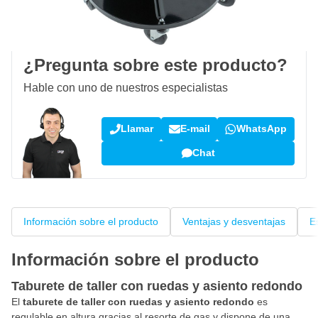
100 días
devoluciones & cambios
Opiniones de clientes:
4,14/5
(794 críticas)
¿Pregunta sobre este producto?
Hable con uno de nuestros especialistas
Llamar
E-mail
WhatsApp
Chat
Información sobre el producto
Ventajas y desventajas
E
Información sobre el producto
Taburete de taller con ruedas y asiento redondo
El
taburete de taller con ruedas y asiento redondo
es
regulable en altura gracias al resorte de gas y dispone de una