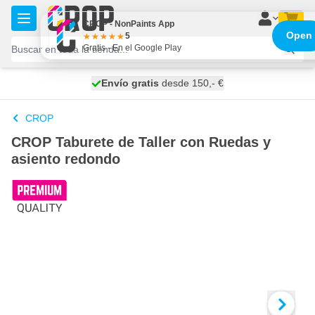
Ir al contenido
CROP - NonPaints App
Open
5
Gratis - En el Google Play
100 días
Envío gratis
desde 150,- €
se envía mañana
CROP
CROP Taburete de Taller con Ruedas y
asiento redondo