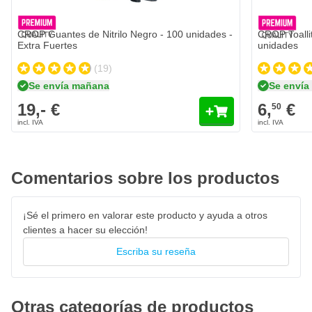
Añadir al carrito
Asiento de taller con un aspecto muy lujoso
CROP Guantes de Nitrilo Negro - 100 unidades -
CROP Toalli
39cm de ancho
Extra Fuertes
unidades
(19)
Se envía mañana
Se enví
19,- €
6,
€
50
Comentarios sobre los productos
¡Sé el primero en valorar este producto y ayuda a otros
clientes a hacer su elección!
Escriba su reseña
Otras categorías de productos