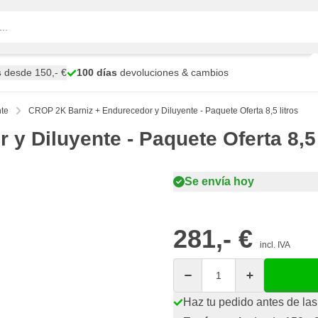
s
desde 150,- €
100 días
devoluciones & cambios
nte
CROP 2K Barniz + Endurecedor y Diluyente - Paquete Oferta 8,5 litros
y Diluyente - Paquete Oferta 8,5 
Se envía hoy
281,- €
incl. IVA
Cantidad
Haz tu pedido antes de las