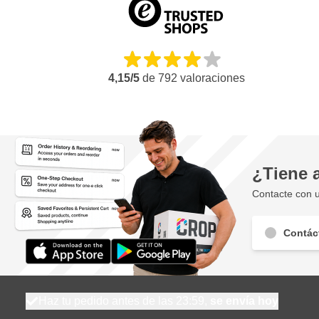
4,15/5
de
792
valoraciones
¿Tiene 
Contacte con u
Contác
Haz tu pedido antes de las 23:59,
se envía hoy