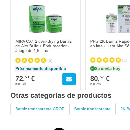
PPG 2K Barniz Rápido Al
80,
€
57
Se envía hoy
Cantidad
Contenido
MIPA CX4 2K Air-drying Barniz
PPG 2K Barniz Rápido 
de Alto Brillo + Endurecedor -
en lata - Ultra Alto Só
Juego de 1,5 litros
(1)
(5)
Se envía hoy
Próximamente disponible
72,
€
80,
€
53
57
Otras categorías de productos
Barniz transparente CROP
Barniz transparente
2K B