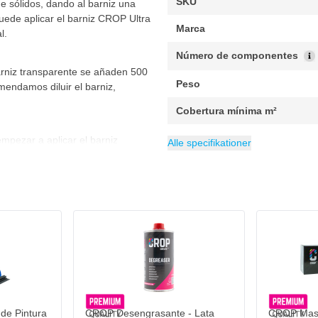
SKU
de sólidos, dando al barniz una
Puede aplicar el barniz CROP Ultra
Marca
l.
Número de componentes
barniz transparente se añaden 500
Peso
mendamos diluir el barniz,
Cobertura mínima m²
EAN
Embalaje
Contenido
Grado de brillo
Categoría
6095703983976
1 juego
Barniz transpare
8.5 litros
Alto Brillo
mpezar a aplicar el barniz
Alle specifikationer
 los siguientes productos:
o 2,5 litros
litro
e Barniz claro
y diluyente
de Pintura
CROP Desengrasante - Lata
CROP Masc