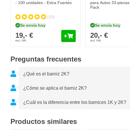
Barniz Ultra Alto Sólido con alto contenido en sólidos
- 100 unidades - Extra Fuertes
para Autos 33-piezas 
Pack
Resistente a arañazos, productos químicos y ácidos
(19)
El barniz transparente no amarillea
Se envía hoy
Se envía hoy
Barniz transparente fácil de pulir
19,- €
20,- €
Aberturas de boquilla recomendadas: 1,3 mm o 1,4 mm
Presión de pulverización recomendada: de 2,5 a 3 bares
Proporción de mezcla: 2:1 + 5% de dilución
Preguntas frecuentes
Tiempo de evaporación entre pulverizaciones: de 5 a 10 min
¿Qué es el barniz 2K?
¿Cómo se aplica el barniz 2K?
¿Cuál es la diferencia entre los barnices 1K y 2K?
Productos similares