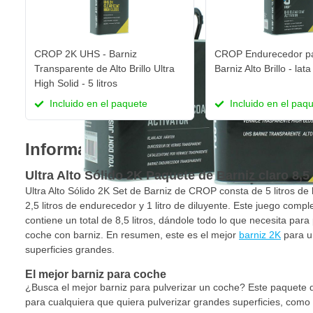
CROP 2K UHS - Barniz
CROP Endurecedor p
Transparente de Alto Brillo Ultra
Barniz Alto Brillo - lata
High Solid - 5 litros
Incluido en el paquete
Incluido en el paq
Información sobre el producto
Ultra Alto Sólido 2K Paquete de Barniz claro 8,5 
Ultra Alto Sólido 2K Set de Barniz de CROP consta de 5 litros de b
2,5 litros de endurecedor y 1 litro de diluyente. Este juego compl
contiene un total de 8,5 litros, dándole todo lo que necesita para
coche con barniz. En resumen, este es el mejor
barniz 2K
para u
superficies grandes.
El mejor barniz para coche
¿Busca el mejor barniz para pulverizar un coche? Este paquete de
para cualquiera que quiera pulverizar grandes superficies, com