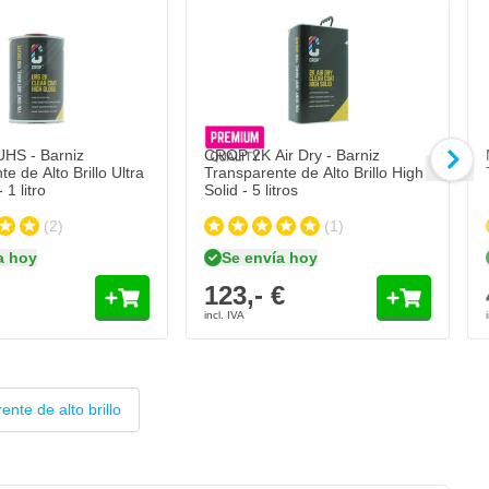
HS - Barniz
CROP 2K Air Dry - Barniz
e de Alto Brillo Ultra
Transparente de Alto Brillo High
 1 litro
Solid - 5 litros
(2)
(1)
a hoy
Se envía hoy
123,- €
ente de alto brillo