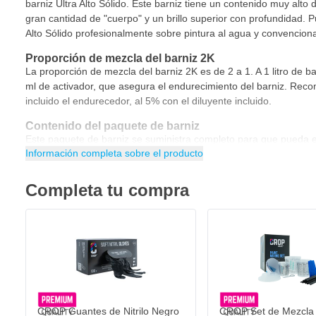
barniz Ultra Alto Sólido. Este barniz tiene un contenido muy alto 
gran cantidad de "cuerpo" y un brillo superior con profundidad. 
Alto Sólido profesionalmente sobre pintura al agua y convenciona
Proporción de mezcla del barniz 2K
La proporción de mezcla del barniz 2K es de 2 a 1. A 1 litro de 
ml de activador, que asegura el endurecimiento del barniz. Reco
incluido el endurecedor, al 5% con el diluyente incluido.
Contenido del paquete de barniz
Este paquete de barniz se suministra completo para que pueda e
Información completa sobre el producto
inmediatamente. El paquete de barniz Ultra Alto Sólido consta de
CROP 2K Ultra Alto Sólido Barniz claro 5 litros
Completa tu compra
CROP Endurecedor para Barniz Transparente ULtra Alto Sólid
CROP Guantes de Nitrilo Negro - 100 unidades - Extra Fuertes
CROP Diluyente para Barniz Transparente Ultra Alto Sólido 1 
19,- €
Se envía hoy
Especificaciones CROP 2K Ultra Alto Sólido paquete d
Cantidad
Variant
Añadir al carrito
Juego completo de barniz claro 2K que incluye endurecedor 
Barniz transparente de brillo ultra alto
CROP Guantes de Nitrilo Negro
CROP Set de Mezcla 