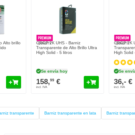
to brillo en lata - Ultra Alto Sólido
Añadir al carrito
Alto brillo
CROP 2K UHS - Barniz
CROP 2K U
lido
Transparente de Alto Brillo Ultra
Transparent
High Solid - 5 litros
High Solid -
Se envía hoy
Se enví
158,
€
36,- €
99
arniz transparente
Barniz transparente en lata
Barniz transpar