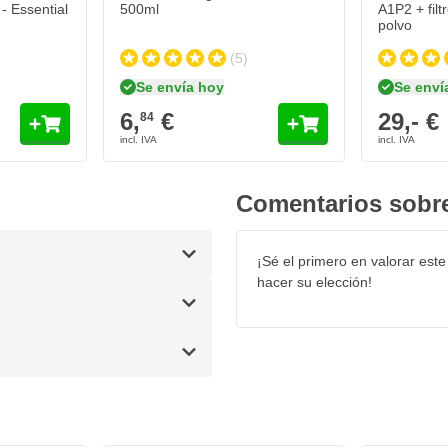
- Essential
500ml
A1P2 + filt
polvo
(5)
Se envía hoy
Se enví
6,
€
29,- €
84
Comentarios sobre
utos
¡Sé el primero en valorar este
hacer su elección!