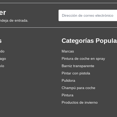
er
Dirección de email
ndeja de entrada.
s
Categorías Popula
ido
Marcas
pago
Pintura de coche en spray
vío
Barniz transparente
Pintar con pistola
Pulidora
Champú para coche
Pintura
Productos de invierno