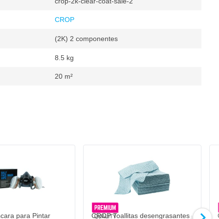
crop-2k-clear-coat-sale-2
CROP
(2K) 2 componentes
8.5 kg
20 m²
nte
ara para Pintar
CROP Toallitas desengrasantes