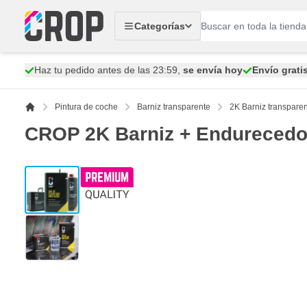
Ir al contenido
Categorías
Haz tu pedido antes de las 23:59,
se envía hoy
Envío grati
Pintura de coche
Barniz transparente
2K Barniz transpare
CROP 2K Barniz + Endurecedor 
View larger image
View larger image