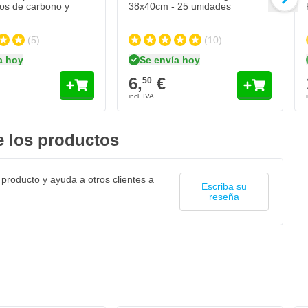
ros de carbono y
38x40cm - 25 unidades
(5)
(10)
a hoy
Se envía hoy
6,
€
50
 los productos
 producto y ayuda a otros clientes a
Escriba su
reseña