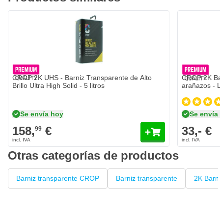
distancia de 70 a 80 cm
Proporción de mezcla del endurecedor: 2:1
Se puede utilizar una dilución del 0 al 5%
Caducidad: 1 año
CROP 2K UHS - Barniz Transparente de Alto
CROP 2K Barn
Brillo Ultra High Solid - 5 litros
arañazos - L
Se envía hoy
Se envía
158,
€
33,- €
99
Otras categorías de productos
Barniz transparente CROP
Barniz transparente
2K Barn