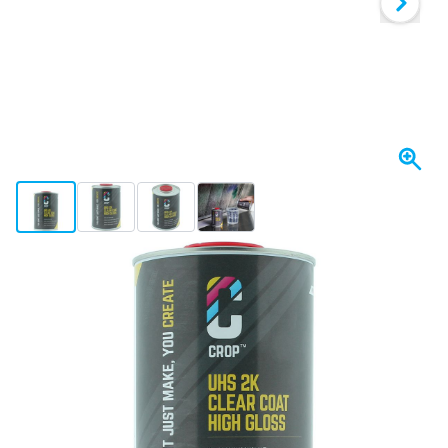
View larger image
View larger image
View larger image
View larger image
Se envía hoy
Variante
CROP 2K UHS - Barniz Transparente de Alto Brillo Ultra High Solid -
Elija un número
1 unidad
36,- €