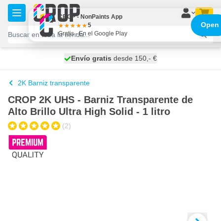
Ir al contenido
CROP - NonPaints App
Open
5
Gratis - En el Google Play
100 días
Envío gratis
desde 150,- €
se envía hoy
2K Barniz transparente
CROP 2K UHS - Barniz Transparente de
Alto Brillo Ultra High Solid - 1 litro
(2)