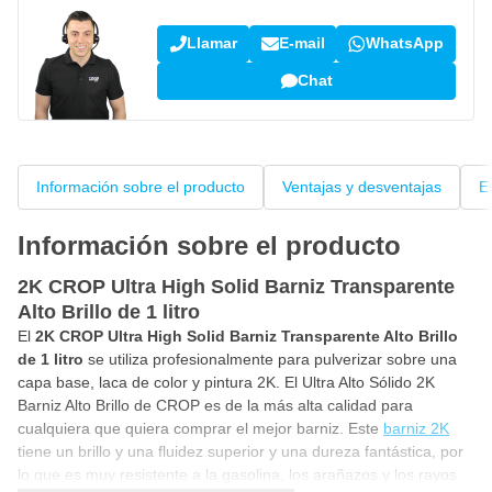
Llamar
E-mail
WhatsApp
Chat
Información sobre el producto
Ventajas y desventajas
E
Información sobre el producto
2K CROP Ultra High Solid Barniz Transparente
Alto Brillo de 1 litro
El
2K CROP Ultra High Solid Barniz Transparente Alto Brillo
de 1 litro
se utiliza profesionalmente para pulverizar sobre una
capa base, laca de color y pintura 2K. El Ultra Alto Sólido 2K
Barniz Alto Brillo de CROP es de la más alta calidad para
cualquiera que quiera comprar el mejor barniz. Este
barniz 2K
tiene un brillo y una fluidez superior y una dureza fantástica, por
lo que es muy resistente a la gasolina, los arañazos y los rayos