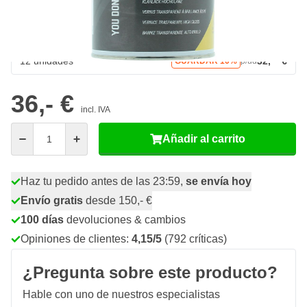
92
4 unidades
34,
€
GUARDAR 3%
p/ud
19
8 unidades
34,
€
GUARDAR 5%
p/ud
40
12 unidades
32,
€
GUARDAR 10%
p/ud
36,- €
incl. IVA
Cantidad
Añadir al carrito
Haz tu pedido antes de las 23:59,
se envía hoy
Envío gratis
desde 150,- €
100 días
devoluciones & cambios
Opiniones de clientes:
4,15/5
(792 críticas)
¿Pregunta sobre este producto?
Hable con uno de nuestros especialistas