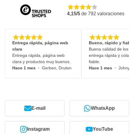
4,15/5
de
792
valoraciones
Entrega rápida, página web
Bueno, rápido y fiable
clara
Buena calidad de los pr
Entrega rápida, página web
entrega rápida y colabo
clara y productos muy buenos.
fiable.
Hace 1 mes
·
Gerben, Druten
Hace 1 mes
·
Johny, 
E-mail
WhatsApp
Instagram
YouTube