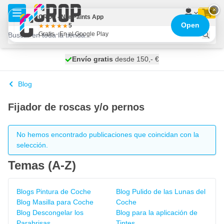
Ir al contenido
×
CROP - NonPaints App
Open
5
Gratis - En el Google Play
100 días
Envío gratis
desde 150,- €
se envía hoy
Blog
Fijador de roscas y/o pernos
No hemos encontrado publicaciones que coincidan con la
selección.
Temas (A-Z)
Blogs Pintura de Coche
Blog Pulido de las Lunas del
Blog Masilla para Coche
Coche
Blog Descongelar los
Blog para la aplicación de
Parabrisas
Tintes