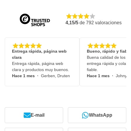
4,15/5
de
792
valoraciones
Entrega rápida, página web
Bueno, rápido y fiable
clara
Buena calidad de los pr
Entrega rápida, página web
entrega rápida y colabo
clara y productos muy buenos.
fiable.
Hace 1 mes
·
Gerben, Druten
Hace 1 mes
·
Johny, 
E-mail
WhatsApp