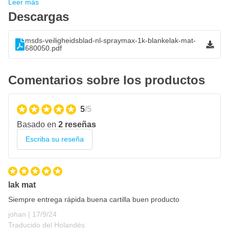
Leer más
Descargas
msds-veiligheidsblad-nl-spraymax-1k-blankelak-mat-
680050.pdf
Comentarios sobre los productos
5
/5
Basado en
2 reseñas
Escriba su reseña
lak mat
Siempre entrega rápida buena cartilla buen producto
17 de septiembre de 2024
johan |
17/9/24
Traducido del Holandés