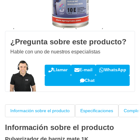
Haz tu pedido antes de las 23:59,
se envía mañana
Envío gratis
desde 150,- €
100 días
devoluciones & cambios
Opiniones de clientes:
4,13/5
(795 críticas)
¿Pregunta sobre este producto?
Hable con uno de nuestros especialistas
Llamar
E-mail
WhatsApp
Chat
Información sobre el producto
Especificaciones
Complet
Información sobre el producto
Pulverizador de barniz mate 1K