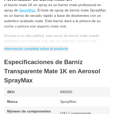
el barniz mate 1K en spray es un barniz mate profesional en
spray de
SprayMax
. El bote de spray de barniz mate SprayMax
es un barniz de secado rápido a base de disolventes con un
auténtico acabado mate. Este barniz dará a la pintura de su
coche o pintura ese aspecto mate real.
Gracias a su alta calidad, este spray de barniz mate puede
utilizarse para repintar todo tipo de pinturas. Incluso si ha
pulverizado una pintura al agua, puede utilizar este barniz mate
Información completa sobre el producto
para proteger la pintura con un resultado final mate.
Barniz mate de secado rápido
Especificaciones de Barniz
¿Busca un barniz de secado rápido y acabado mate?. Este
Transparente Mate 1K en Aerosol
esmalte transparente en spray de 1 componente tiene un
acabado mate y se seca increíblemente rápido, gracias en parte
SprayMax
a su calidad 1K. Abajo puedes ver lo rápido que se seca.
SKU
Noche: 20ºC
680050
Secado al aire 25 min: 60ºC Temperatura del objeto
Marca
SprayMax
Secado IR: Permitido
Número de componentes
(1K) 1 componente