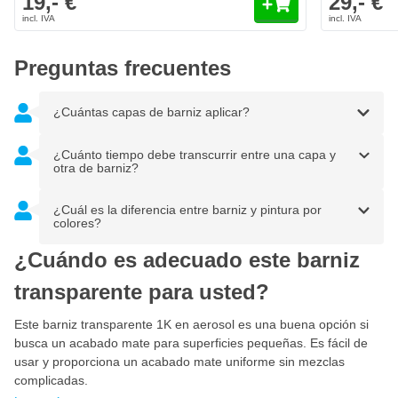
19,- €
29,- €
¿Busca un barniz mate de 2 componentes en aerosol?
¿Busca un barniz transparente resistente a los arañazos, a la
gasolina y a los productos químicos con protección UV
adicional?. Entonces recomendamos el barniz mate de 2
Preguntas frecuentes
componentes SprayMax.
¿Cuántas capas de barniz aplicar?
¿Cuánto tiempo debe transcurrir entre una capa y
otra de barniz?
¿Cuál es la diferencia entre barniz y pintura por
colores?
¿Cuándo es adecuado este barniz
transparente para usted?
Este barniz transparente 1K en aerosol es una buena opción si
busca un acabado mate para superficies pequeñas. Es fácil de
usar y proporciona un acabado mate uniforme sin mezclas
complicadas.