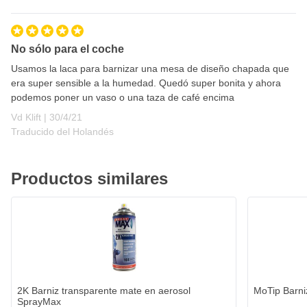
No sólo para el coche
Usamos la laca para barnizar una mesa de diseño chapada que
era super sensible a la humedad. Quedó super bonita y ahora
podemos poner un vaso o una taza de café encima
30 de abril de 2021
Vd Klift |
30/4/21
Traducido del Holandés
Productos similares
2K Barniz transparente mate en aerosol
MoTip Barni
SprayMax