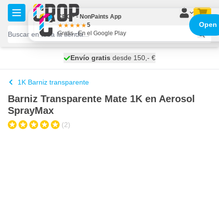
Ir al contenido
CROP - NonPaints App
Open
5
Gratis - En el Google Play
100 días
Envío gratis
desde 150,- €
se envía mañana
1K Barniz transparente
Barniz Transparente Mate 1K en Aerosol
SprayMax
(2)