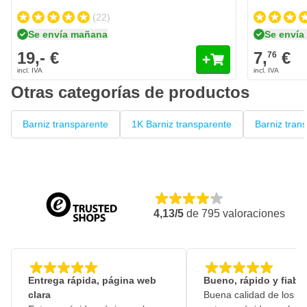
(22)
Se envía mañana
Se enví
19,- €
7,
€
76
Otras categorías de productos
Barniz transparente
1K Barniz transparente
Barniz tran
4,13/5
de
795
valoraciones
Entrega rápida, página web
Bueno, rápido y fiable
clara
Buena calidad de los pr