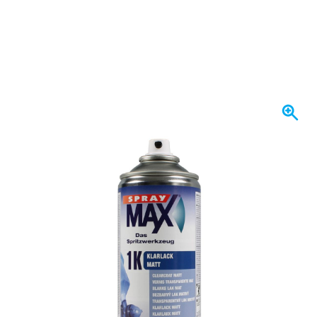
Se envía mañana
Variante
Barniz Transparente Mate 1K en Aerosol SprayMax
14,
€
46
incl. IVA
Cantidad
Añadir al carrito