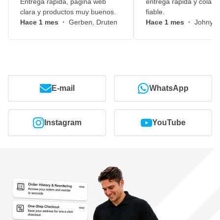
Entrega rápida, página web
entrega rápida y colabo
clara y productos muy buenos.
fiable.
Hace 1 mes
·
Gerben, Druten
Hace 1 mes
·
Johny, 
E-mail
WhatsApp
Instagram
YouTube