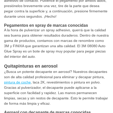
adhesivo de contacto. Pulverice el pegamento por ambos lados,
presiónelos brevemente una vez, tire de la parte que desea
pegar contra la superficie y, a continuación, presione firmemente
durante unos segundos. ¡Hecho!
Pegamentos en spray de marcas conocidas
A la hora de pulverizar un spray adhesivo, querrá que la calidad
sea buena para obtener resultados duraderos. Dentro de nuestra
gama de productos, contamos con marcas de renombre como
3M y FINIXA que garantizan una alta calidad. El 3M 08080 Auto
Glue Spray es un bote de spray muy popular para pegar piezas
del interior del auto.
Quitapinturas en aerosol
¿Busca un potente decapante en aerosol? Nuestros decapantes
son de alta calidad profesional para eliminar y decapar pintura,
pintura de coche
, laca 2K, revestimientos o pintura en polvo.
Gracias al pulverizador, el decapante puede aplicarse a la
superficie con facilidad y rapidez. Las manos permanecen
limpias, secas y sin restos de decapante. Esto le permite trabajar
de forma más limpia y eficaz.
Aerosol con decapante de marcas conocidas