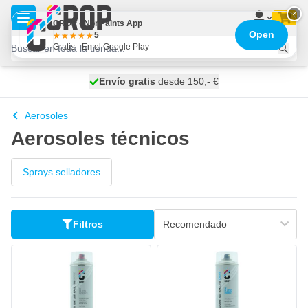
Ir al contenido
×
CROP - NonPaints App
Open
5
Gratis - En el Google Play
100 días
Envío gratis
desde 150,- €
se envía mañana
Aerosoles
Aerosoles técnicos
Sprays selladores
Filtros