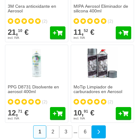
3M Cera antioxidante en
MIPA Aerosol Eliminador de
Aerosol
silicona 400ml
(2)
(2)
21,
€
11,
€
10
52
PPG D8731 Disolvente en
MoTip Limpiador de
aerosol 400ml
carburadores en Aerosol
(2)
(2)
12,
€
10,
€
71
91
...
1
2
3
6
Actualmente estás leyendo página
Página
Página
Página