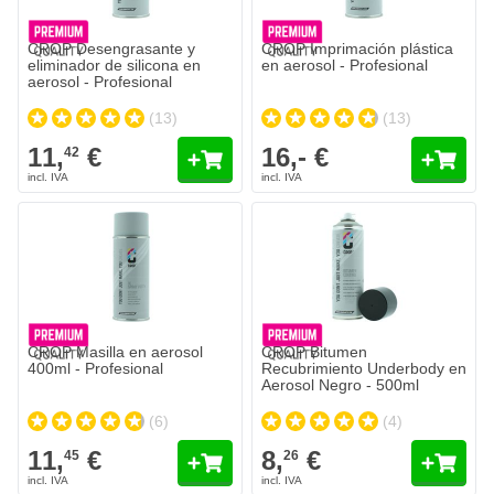
CROP Desengrasante y
CROP Imprimación plástica
eliminador de silicona en
en aerosol - Profesional
aerosol - Profesional
(13)
(13)
11,
€
16,- €
42
CROP Masilla en aerosol
CROP Bitumen
400ml - Profesional
Recubrimiento Underbody en
Aerosol Negro - 500ml
(6)
(4)
11,
€
8,
€
45
26