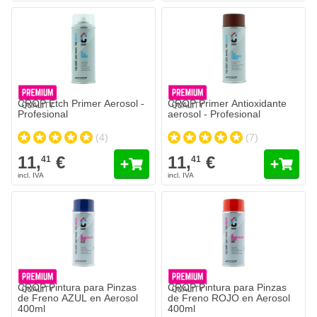
CROP Etch Primer Aerosol -
CROP Primer Antioxidante
Profesional
aerosol - Profesional
(4)
(7)
11,
€
11,
€
41
41
CROP Pintura para Pinzas
CROP Pintura para Pinzas
de Freno AZUL en Aerosol
de Freno ROJO en Aerosol
400ml
400ml