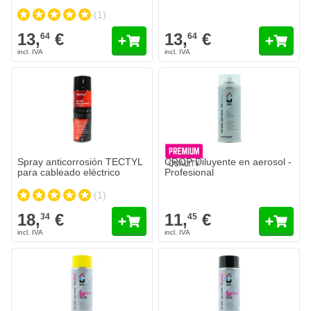
(1)
13,
€
13,
€
64
64
Spray anticorrosión TECTYL
CROP Diluyente en aerosol -
para cableado eléctrico
Profesional
(1)
18,
€
11,
€
34
45