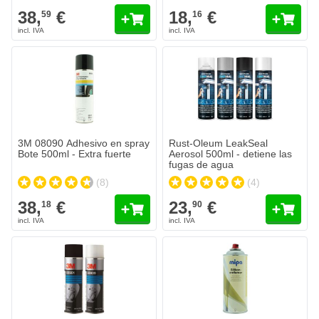
38,
€
18,
€
59
16
Rust-Oleum LeakSeal Aerosol 500
23,
€
90
Se envía mañana
Cantidad
Color
Añadir al c
3M 08090 Adhesivo en spray
Rust-Oleum LeakSeal
Bote 500ml - Extra fuerte
Aerosol 500ml - detiene las
fugas de agua
(8)
(4)
38,
€
23,
€
18
90
3M Cera antioxidante en Aerosol
21,
€
10
Se envía mañana
Cantidad
Color
Añadir al carrito