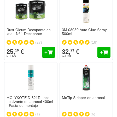
25,
€
10
Se envía mañana
Cantidad
Contenido
Añadir al carrito
Rust-Oleum Decapante en
3M 08080 Auto Glue Spray
lata - Nº 1 Decapante
500ml
(27)
(18)
25,
€
32,
€
10
23
MOLYKOTE D-321R Laca
MoTip Stripper en aerosol
deslizante en aerosol 400ml
- Pasta de montaje
(1)
(6)