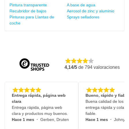
Pintura transparente
A base de agua
Recubridor de bajos
Aerosol de zinc y aluminio
Pinturas para Llantas de
Sprays selladores
coche
4,14/5
de
794
valoraciones
Entrega rápida, página web
Bueno, rápido y fiable
clara
Buena calidad de los pr
Entrega rápida, página web
entrega rápida y colabo
clara y productos muy buenos.
fiable.
Hace 1 mes
·
Gerben, Druten
Hace 1 mes
·
Johny, 