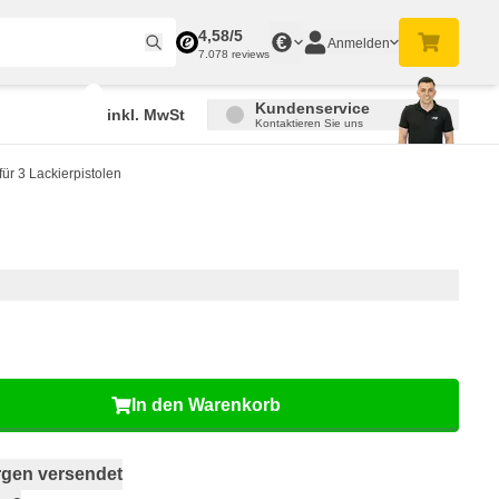
4,58/5
€
Anmelden
7.078 reviews
Kundenservice
inkl. MwSt
Kontaktieren Sie uns
ür 3 Lackierpistolen
In den Warenkorb
gen versendet