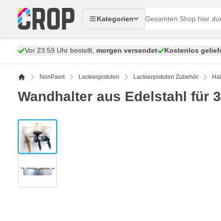
Zum Inhalt springen
Kategorien
Vor 23:59 Uhr bestellt,
morgen versendet
Kostenlos gelief
NonPaint
Lackierpistolen
Lackierpistolen Zubehör
Hal
Wandhalter aus Edelstahl für 3
View larger image
View larger image