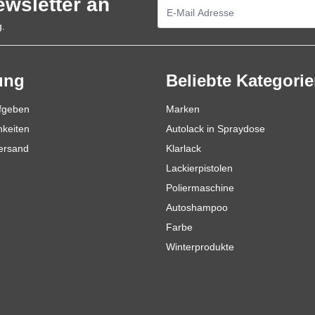
ewsletter an
E-Mailadresse
g.
ung
Beliebte Kategori
ufgeben
Marken
hkeiten
Autolack in Spraydose
Versand
Klarlack
Lackierpistolen
Poliermaschine
Autoshampoo
Farbe
Winterprodukte