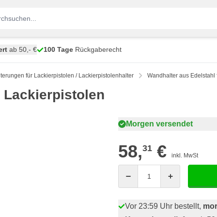
ert
ab 50,- €
100 Tage
Rückgaberecht
terungen für Lackierpistolen / Lackierpistolenhalter
Wandhalter aus Edelstahl f
 Lackierpistolen
Morgen versendet
58,
€
31
inkl. MwSt
Menge
Vor 23:59 Uhr bestellt,
mor