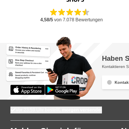
4,58/5
von
7.078
Bewertungen
Haben S
Kontaktieren S
Kontak
Vor 23:59 Uhr bestellt,
morgen versendet