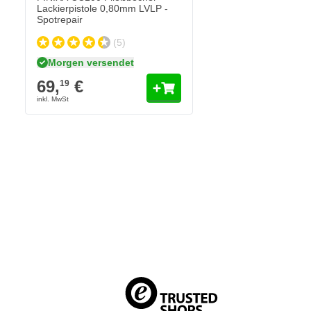
Lackierpistole 0,80mm LVLP -
Spotrepair
(5)
Morgen versendet
69,
€
19