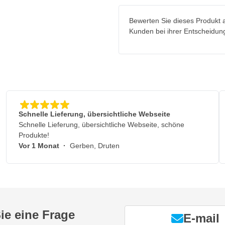
Bewerten Sie dieses Produkt a
Kunden bei ihrer Entscheidun
Schnelle Lieferung, übersichtliche Webseite
Schnelle Lieferung, übersichtliche Webseite, schöne
HEA ProTip-Düsen kann jede
Produkte!
r professionelle Ergebnisse auf
Vor 1 Monat
·
Gerben, Druten
o HEA
rt geeignete HEA ProTip-Düse
ie eine Frage
t für optimale Deckkraft und
E-mail