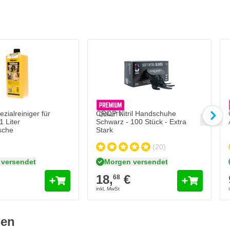
CROP Nitril Handschuhe Schwarz - 100 Stü
18,
€
68
Morgen versendet
Menge
Ausführung
In den Warenko
zialreiniger für
CROP Nitril Handschuhe
1 Liter
Schwarz - 100 Stück - Extra
sche
Stark
(20)
versendet
Morgen versendet
18,
€
68
gen