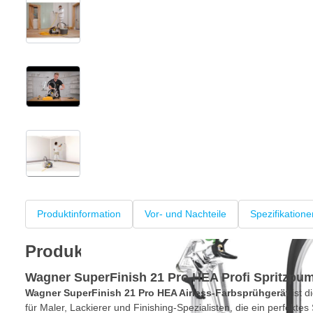
View larger image
View larger image
View larger image
+5
Produktinformation
Vor- und Nachteile
Spezifikatione
Produktinformation
Wagner SuperFinish 21 Pro HEA Profi Spritzpu
Wagner SuperFinish 21 Pro HEA Airless-Farbsprühgerät
ist d
für Maler, Lackierer und Finishing-Spezialisten, die ein perfekte