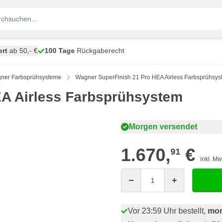
ert
ab 50,- €
100 Tage
Rückgaberecht
ner Farbsprühsysteme
Wagner SuperFinish 21 Pro HEA Airless Farbsprühsy
EA Airless Farbsprühsystem
Morgen versendet
1.670,
€
91
inkl. Mw
Menge
Vor 23:59 Uhr bestellt,
mor