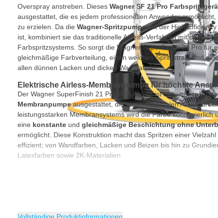
Overspray anstreben. Dieses
Wagner SF 21 Pro Farbspritzgerä
ausgestattet, die es jedem professionellen Anwender ermöglicht,
zu erzielen. Da die
Wagner-Spritzpumpe
mit der High Efficiency
ist, kombiniert sie das traditionelle Airless-Verfahren mit dem raf
Farbspritzsystems. So sorgt die Wagner SuperFinish 21 Pro für 
gleichmäßige Farbverteilung, einen weichen Spritzstrahl und ein
allen dünnen Lacken und dicken Wandfarben.
Elektrische Airless-Membranpumpe für höchste Ansp
Der Wagner SuperFinish 21 Pro HEA Airless ist mit einer
robust
Membranpumpe
ausgestattet, die einen maximalen Arbeitsdruck
leistungsstarken Membransystems wird die Farbe kontinuierlich 
eine
konstante
und
gleichmäßige Beschichtung
ohne Unterb
ermöglicht. Diese Konstruktion macht das Spritzen einer Vielzah
effizient; von Wandfarben, Lacken und Beizen bis hin zu Grundi
Latexfarben sowie 2K-Materialien.
Warum sollten Sie sich für die Wagner SF 21 Pro HEA 
entscheiden?
Die
Wagner SF 21 Pro HEA
wurde für den
professionellen Ein
hervorragende Kombination aus
Leistung
,
Präzision
und
Benut
Membranpumpe zeichnet sich durch ihre Langlebigkeit und Zuverl
Vollständige Produktinformationen