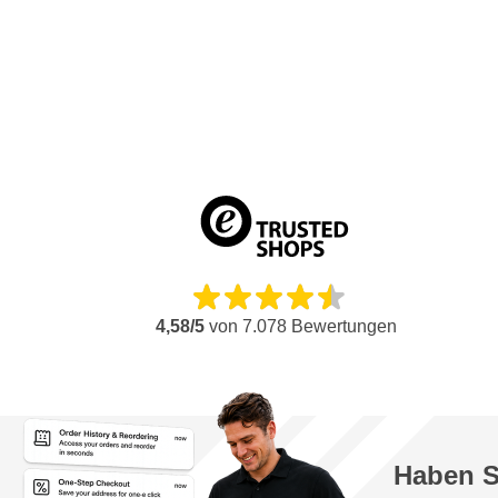
Latex-Wandfarbe
Farben und Lacke auf Wasserbasis
Lösemittelhaltige Farben und Lacke
2K-Lack
Epoxid-Beschichtung
Kunstharz- und PVC-Lack
Grundierung, Primer und Füller
Öl und Trennmittel
Dank des einstellbaren Arbeitsdrucks und der austauschbaren 
Beschichtung mit dem richtigen Spritzbild aufgetragen werden, fü
4,58/5
von
7.078
Bewertungen
Holz, Metall, Kunststoff und Wandflächen.
Anwendungstipps für den Wagner SuperFinish 21 Pr
Eine für das gewünschte Spritzbild und die Beschichtungsa
anschließen
Haben S
Stellen Sie den Arbeitsdruck auf den niedrigstmöglichen Wer
minimalen Overspray ein