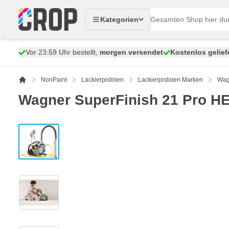
Zum Inhalt springen
Kategorien
Vor 23:59 Uhr bestellt,
morgen versendet
Kostenlos gelief
NonPaint
Lackierpistolen
Lackierpistolen Marken
Wag
Wagner SuperFinish 21 Pro H
View larger image
View larger image