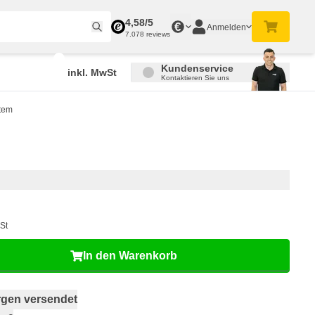
4,58/5
€
Anmelden
7.078 reviews
Kundenservice
inkl. MwSt
Kontaktieren Sie uns
stem
St
In den Warenkorb
gen versendet