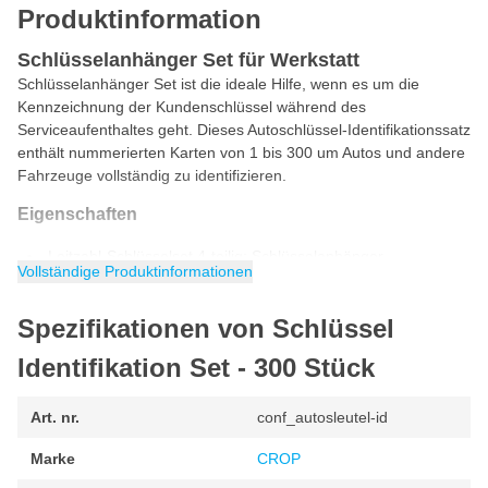
Produktinformation
Schlüsselanhänger Set für Werkstatt
Schlüsselanhänger Set ist die ideale Hilfe, wenn es um die
Kennzeichnung der Kundenschlüssel während des
Serviceaufenthaltes geht. Dieses Autoschlüssel-Identifikationssatz
enthält nummerierten Karten von 1 bis 300 um Autos und andere
Fahrzeuge vollständig zu identifizieren.
Eigenschaften
Leitzahl-Schlüsselset 4-teilig: Schlüsselanhänger,
Vollständige Produktinformationen
Spiegelanhänger, Auftragsnummer, Kundenbeleg
Einzelelemente auf Bogen vorgestanzt zum einfachen
Spezifikationen von Schlüssel
abtrennen
Identifikation Set - 300 Stück
Material aus robuster Kunststofffolie
Maße einer Karte mit den 4 Elementen: B 113 x H 147 mm
Art. nr.
conf_autosleutel-id
(Spiegelanhänger 90 x 118 mm)
Erhältlich in 5 Farben:
Marke
CROP