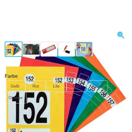
View larger image
View larger image
View larger image
View larger image
View larger image
+8
Morgen versendet
Farbe
Gelb
Rot
Lila
Blau
Grün
Orange
70,
€
78
inkl. MwSt
Menge
In den Warenkorb