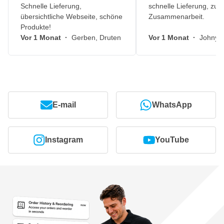
Schnelle Lieferung,
schnelle Lieferung, zuv
übersichtliche Webseite, schöne
Zusammenarbeit.
Produkte!
Vor 1 Monat
·
Gerben, Druten
Vor 1 Monat
·
Johny, 
E-mail
WhatsApp
Instagram
YouTube