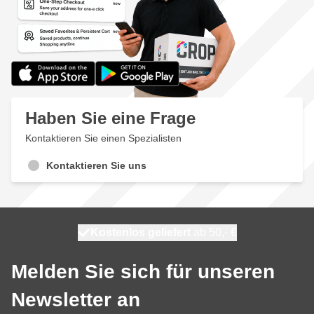
Haben Sie eine Frage
Kontaktieren Sie einen Spezialisten
Kontaktieren Sie uns
Kostenlos geliefert
100 Tage
morgen versendet
ab 50,- €
Melden Sie sich für unseren
Newsletter an