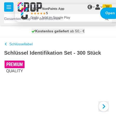
Zum Inhalt springen
€
CROP - NonPaints App
Open
5
Gratis - Jetzt im Google Play
Kostenlos geliefert
100 Tage
morgen versendet
ab 50,- €
Schlüssellabel
Schlüssel Identifikation Set - 300 Stück