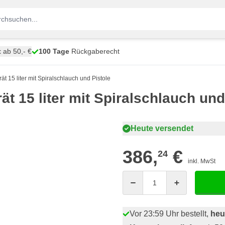
t
ab 50,- €
100 Tage
Rückgaberecht
15 liter mit Spiralschlauch und Pistole
 15 liter mit Spiralschlauch und
Heute versendet
386,
€
24
inkl. MwSt
Menge
Vor 23:59 Uhr bestellt,
heu