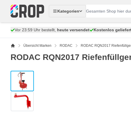
Zum Inhalt springen
Kategorien
Vor 23:59 Uhr bestellt,
heute versendet
Kostenlos geliefer
Übersicht Marken
RODAC
RODAC RQN2017 Riefenfüllgerät 
RODAC RQN2017 Riefenfüllgerät
View larger image
View larger image