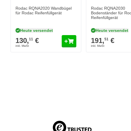
Rodac RQNA2020 Wandbügel
Rodac RQNA2030
für Rodac Reifenfüllgerät
Bodenständer für Ro
Reifenfüllgerät
Heute versendet
Heute versendet
130,
€
191,
€
11
51