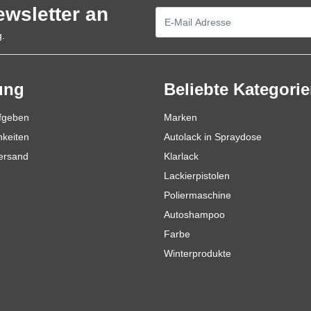
ewsletter an
E-Mailadresse
g.
ung
Beliebte Kategori
ufgeben
Marken
hkeiten
Autolack in Spraydose
Versand
Klarlack
Lackierpistolen
Poliermaschine
Autoshampoo
Farbe
Winterprodukte