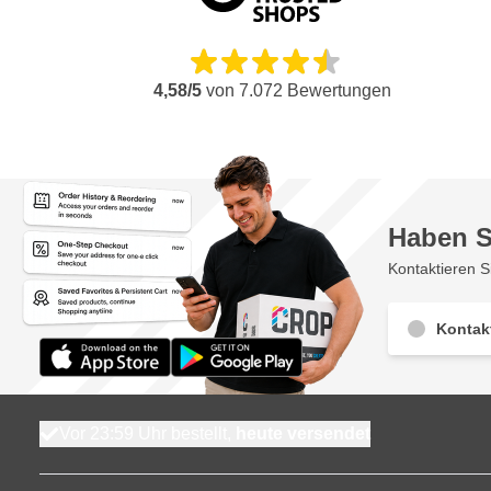
4,58/5
von
7.072
Bewertungen
Haben S
Kontaktieren S
Kontak
Vor 23:59 Uhr bestellt,
heute versendet