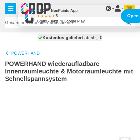
Zum Inhalt springen
€
CROP - NonPaints App
Open
5
Gratis - Jetzt im Google Play
Kostenlos geliefert
100 Tage
heute versendet
ab 50,- €
POWERHAND
POWERHAND wiederaufladbare
Innenraumleuchte & Motorraumleuchte mit
Schnellspannsystem