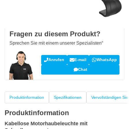
Kostenlos geliefert
ab 50,- €
100 Tage
Rückgaberecht
Kundenrezensionen:
4,58/5
(7.078 Bewertungen)
Fragen zu diesem Produkt?
Sprechen Sie mit einem unserer Spezialisten“
Anrufen
E-mail
WhatsApp
Chat
Produktinformation
Spezifikationen
Vervollständigen Sie
Produktinformation
Kabellose Motorhaubeleuchte mit