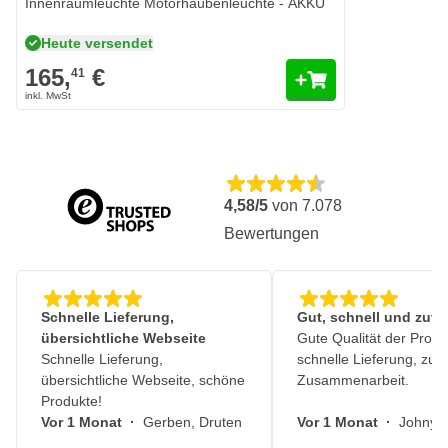
Innenraumleuchte Motorhaubenleuchte - AKKU
Heute versendet
165,
€
41
4,58/5
von
7.078
Bewertungen
Schnelle Lieferung,
Gut, schnell und zuve
übersichtliche Webseite
Gute Qualität der Produ
Schnelle Lieferung,
schnelle Lieferung, zuv
übersichtliche Webseite, schöne
Zusammenarbeit.
Produkte!
Vor 1 Monat
·
Gerben, Druten
Vor 1 Monat
·
Johny, 