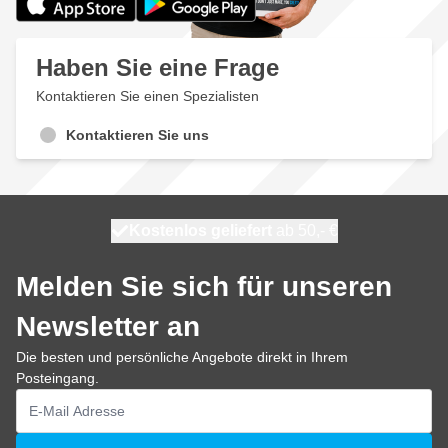
Haben Sie eine Frage
Kontaktieren Sie einen Spezialisten
Kontaktieren Sie uns
Kostenlos geliefert
100 Tage
heute versendet
ab 50,- €
Melden Sie sich für unseren
Newsletter an
Die besten und persönliche Angebote direkt in Ihrem
Posteingang.
E-Mailadresse