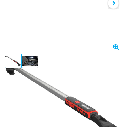
View larger image
View larger image
Heute versendet
144,
€
03
inkl. MwSt
Menge
In den Warenkorb
Vor 23:59 Uhr bestellt,
heute versendet