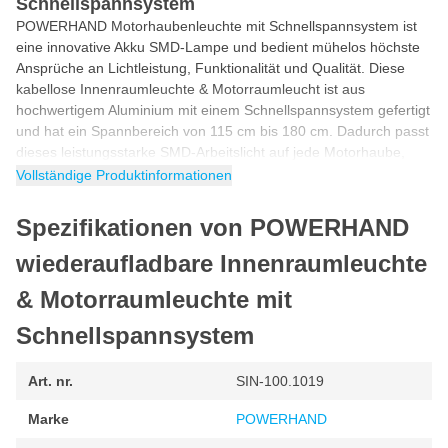
Schnellspannsystem
POWERHAND Motorhaubenleuchte mit Schnellspannsystem ist
eine innovative Akku SMD-Lampe und bedient mühelos höchste
Ansprüche an Lichtleistung, Funktionalität und Qualität. Diese
kabellose Innenraumleuchte & Motorraumleucht ist aus
hochwertigem Aluminium mit einem Schnellspannsystem gefertigt
und hat ein Spannbereich von 115 cm bis 180 cm. Dadurch passt
dieses leistungsstarke SMD-Arbeitslicht auf jede Motorhaube,
ohne es zu beschädigen.
Vollständige Produktinformationen
Mobile Motorhaube & Innenleuchte in 1
Spezifikationen von POWERHAND
Mobile Innenraumleuchte und Motorraumleuchte mit
Schnellspannsystem sind ideal für Inspektion, Reparatur und
wiederaufladbare Innenraumleuchte
sonstige Arbeiten an und in Fahrzeugen. Ohne Beschädigung der
& Motorraumleuchte mit
Oberfläche, ohne Behinderung bei der Arbeit. Die
Schnellspannvorrichtung ist bestens geeignet z.B. zur
Schnellspannsystem
Befestigung an der Motorhaube, unter dem Fahrzeugdach oder
an der Kofferraumabdeckung eines Fahrzeugs. Spannbereich
von ca. 115-180 cm.
Art. nr.
SIN-100.1019
Wiederaufladbarer Werkstattlampe mit
Marke
POWERHAND
Schnellspannsystem