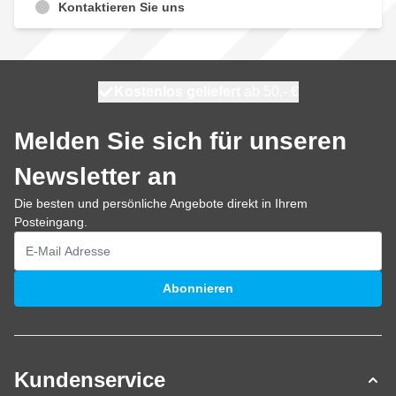
Kontaktieren Sie uns
Kostenlos geliefert
100 Tage
morgen versendet
ab 50,- €
Melden Sie sich für unseren
Newsletter an
Die besten und persönliche Angebote direkt in Ihrem
Posteingang.
E-Mailadresse
Abonnieren
Kundenservice