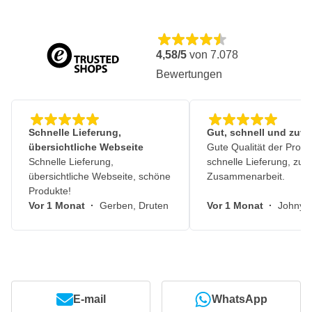
4,58/5
von
7.078
Bewertungen
Schnelle Lieferung,
Gut, schnell und zuve
übersichtliche Webseite
Gute Qualität der Produ
Schnelle Lieferung,
schnelle Lieferung, zuv
übersichtliche Webseite, schöne
Zusammenarbeit.
Produkte!
Vor 1 Monat
·
Gerben, Druten
Vor 1 Monat
·
Johny, 
E-mail
WhatsApp