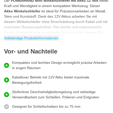
Der
POWERHAND Mini Winkelschleifer mit Akku 12 Volt
bietet
Kraft und Wendigkeit in einem kompakten Werkzeug. Dieser
Akku Winkelschleifer
ist ideal für Präzisionsarbeiten an Metall,
Stein und Kunststoff. Dank des 12V Akkus arbeiten Sie mit
diesem Winkelschleifer ohne Einschränkung durch Kabel und mit
maximaler Bewegungsfreiheit. Das leichte und ergonomische
Design ermöglicht eine komfortable Nutzung über längere Zeit
und reduziert Ermüdung. Mit der Sicherheitsabdeckung und
Vollständige Produktinformationen
stufenlosen Geschwindigkeitsregelung passen Sie den Schleifer
einfach an Ihre Arbeit an, von Polieren bis Entgraten. Dieser
Vor- und Nachteile
POWERHAND Winkelschleifer in Mini-Größe wird mit 4 Scheiben
geliefert.
Kompaktes und leichtes Design ermöglicht präzise Arbeiten
Wofür den POWERHAND Mini Winkelschleifer
in engen Räumen
verwenden?
Kabelloser Betrieb mit 12V Akku bietet maximale
Der POWERHAND Mini Winkelschleifer 12V ist vielseitig
Bewegungsfreiheit
einsetzbar für kleine und mittelgroße Projekte, bei denen
Präzision und Kontrolle wesentlich sind. Dies macht den kleinen
Stufenlose Geschwindigkeitsregelung und vielseitige
Winkelschleifer ideal für Heimwerker, Hobbyisten und Fachleute,
Verwendbarkeit zum Schleifen, Polieren und Entgraten
die in engen Räumen arbeiten möchten, ohne auf Kraft zu
verzichten.
Geeignet für Schleifscheiben bis zu 75 mm