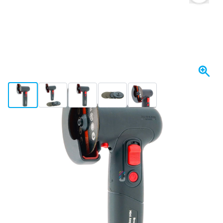
View larger image
View larger image
View larger image
View larger image
View larger image
+3
Morgen versendet
70,
€
21
inkl. MwSt
Menge
In den Warenkorb
Vor 23:59 Uhr bestellt,
morgen versendet
Kostenlos geliefert
ab 50,- €