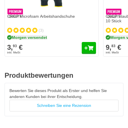
Größe
In den Warenkorb
Winkelschleifer mit 12 Volt Akku
CROP Microfoam Arbeitshandschuhe
CROP Staub
Mini Winkelschleifer, der kompakt und kraftvoll ist
10 Stück
Geeignet zum Schleifen, Polieren, Entgraten
(3)
Arbeitet kabellos dank des 12 V Akkus
Morgen versendet
Morgen 
Geschwindigkeitsregelung, die stufenlos einstellbar ist
3,
€
9,
€
93
83
Inklusive Schutzabdeckung für zusätzliche Sicherheit
Leicht und ergonomisch
Geeignet für: Metall, Stein, Kunststoff, Hobbygebrauch
Produktbewertungen
Bewerten Sie dieses Produkt als Erster und helfen Sie
anderen Kunden bei ihrer Entscheidung.
Schreiben Sie eine Rezension