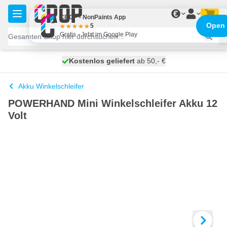
Zum Inhalt springen
€
CROP - NonPaints App
Open
5
Gratis - Jetzt im Google Play
Kostenlos geliefert
100 Tage
morgen versendet
ab 50,- €
Akku Winkelschleifer
POWERHAND Mini Winkelschleifer Akku 12
Volt