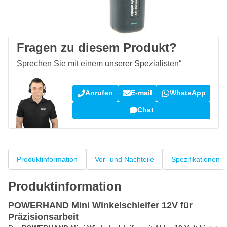
100 Tage
Rückgaberecht
Kundenrezensionen:
4,58/5
(7.078 Bewertungen)
Fragen zu diesem Produkt?
Sprechen Sie mit einem unserer Spezialisten“
Anrufen
E-mail
WhatsApp
Chat
Produktinformation
Vor- und Nachteile
Spezifikationen
Produktinformation
POWERHAND Mini Winkelschleifer 12V für
Präzisionsarbeit