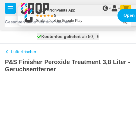
Zum Inhalt springen
€
CROP - NonPaints App
Open
5
Gratis - Jetzt im Google Play
Kostenlos geliefert
100 Tage
heute versendet
ab 50,- €
Lufterfrischer
P&S Finisher Peroxide Treatment 3,8 Liter -
Geruchsentferner