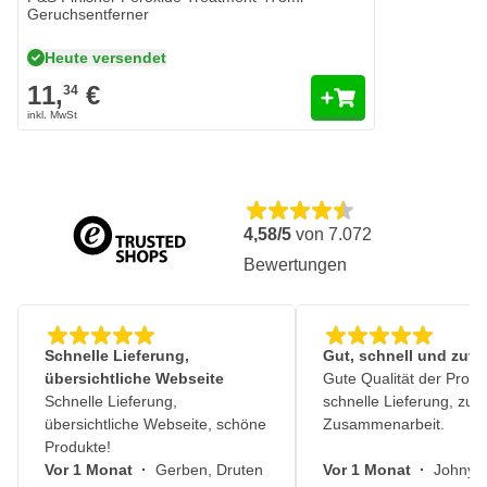
Geruchsentferner
Heute versendet
11,
€
34
4,58/5
von
7.072
Bewertungen
Schnelle Lieferung,
Gut, schnell und zuve
übersichtliche Webseite
Gute Qualität der Produ
Schnelle Lieferung,
schnelle Lieferung, zuv
übersichtliche Webseite, schöne
Zusammenarbeit.
Produkte!
Vor 1 Monat
·
Gerben, Druten
Vor 1 Monat
·
Johny, 