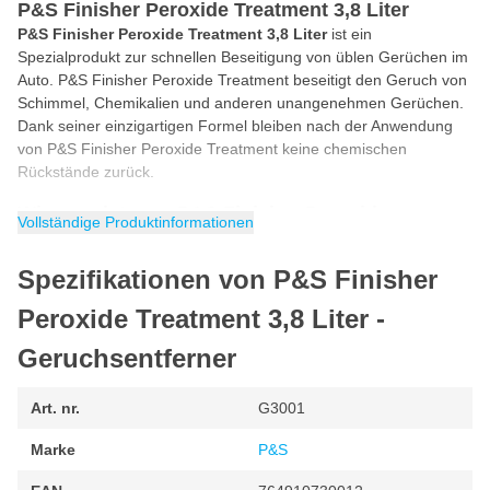
P&S Finisher Peroxide Treatment 3,8 Liter
P&S Finisher Peroxide Treatment 3,8 Liter
ist ein
Spezialprodukt zur schnellen Beseitigung von üblen Gerüchen im
Auto. P&S Finisher Peroxide Treatment beseitigt den Geruch von
Schimmel, Chemikalien und anderen unangenehmen Gerüchen.
Dank seiner einzigartigen Formel bleiben nach der Anwendung
von P&S Finisher Peroxide Treatment keine chemischen
Rückstände zurück.
Wie wendet man P&S Finisher Peroxide
Vollständige Produktinformationen
Treatment an?
Das
P&S Finisher Peroxide Treatment
ist dank seiner
Spezifikationen von P&S Finisher
einzigartigen Formel
einfach anzuwenden
. Eine der wichtigsten
Eigenschaften ist die einfache Anwendung. Befolgen Sie die
Peroxide Treatment 3,8 Liter -
nachstehenden Schritte, um mit dem P&S Finisher Peroxide
Geruchsentferner
Treatment das beste Ergebnis für Ihr Auto zu erzielen.
Reinigen Sie zunächst die Polster oder den Teppich mit P&S
Art. nr.
G3001
Carpet Bomber.
Sprühen Sie P&S Finisher Peroxide Treatment direkt auf die
Marke
P&S
Oberfläche.
Lassen Sie das Produkt für eine effektive Reinigung kurz