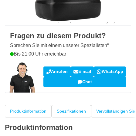
Kostenlos geliefert
ab 50,- €
100 Tage
Rückgaberecht
Kundenrezensionen:
4,58/5
(7.072 Bewertungen)
Fragen zu diesem Produkt?
Sprechen Sie mit einem unserer Spezialisten“
Bis 21:00 Uhr erreichbar
Anrufen
E-mail
WhatsApp
Chat
Produktinformation
Spezifikationen
Vervollständigen Sie
Produktinformation