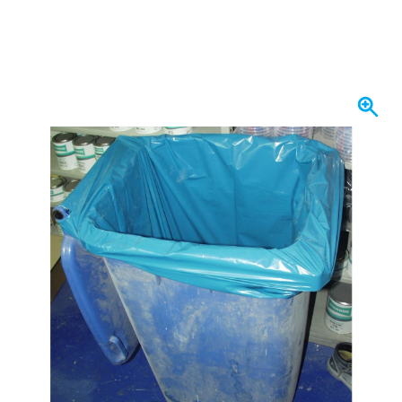
Heute versendet
12,
€
50
inkl. MwSt
Menge
In den Warenkorb
Vor 23:59 Uhr bestellt,
heute versendet
Kostenlos geliefert
ab 50,- €
100 Tage
Rückgaberecht
Kundenrezensionen:
4,58/5
(7.078 Bewertungen)