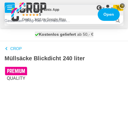
Zum Inhalt springen
×
€
CROP - NonPaints App
Open
5
Gratis - Jetzt im Google Play
Kostenlos geliefert
100 Tage
heute versendet
ab 50,- €
CROP
Müllsäcke Blickdicht 240 liter