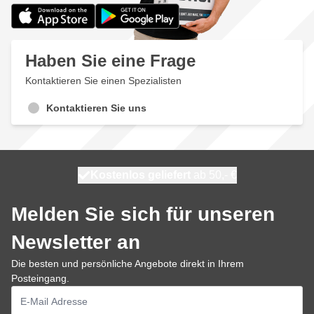
Haben Sie eine Frage
Kontaktieren Sie einen Spezialisten
Kontaktieren Sie uns
Kostenlos geliefert
100 Tage
heute versendet
ab 50,- €
Melden Sie sich für unseren
Newsletter an
Die besten und persönliche Angebote direkt in Ihrem
Posteingang.