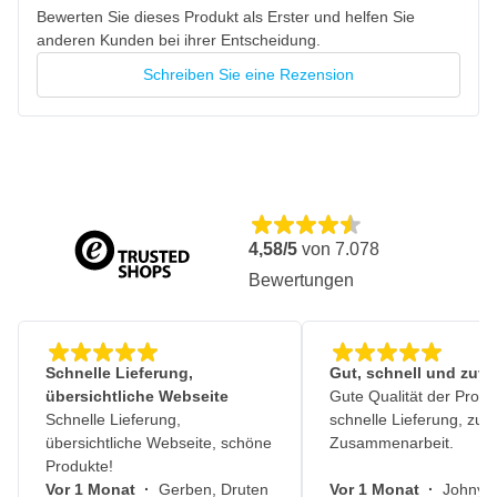
Bewerten Sie dieses Produkt als Erster und helfen Sie
anderen Kunden bei ihrer Entscheidung.
Schreiben Sie eine Rezension
4,58/5
von
7.078
Bewertungen
Schnelle Lieferung,
Gut, schnell und zuve
übersichtliche Webseite
Gute Qualität der Produ
Schnelle Lieferung,
schnelle Lieferung, zuv
übersichtliche Webseite, schöne
Zusammenarbeit.
Produkte!
Vor 1 Monat
·
Gerben, Druten
Vor 1 Monat
·
Johny, 