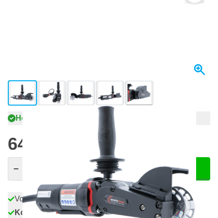
View larger image
View larger image
View larger image
View larger image
View larger image
+3
Heute versendet
645,
€
19
inkl. MwSt
Menge
In den Warenkorb
Vor 23:59 Uhr bestellt,
heute versendet
Kostenlos geliefert
ab 50,- €