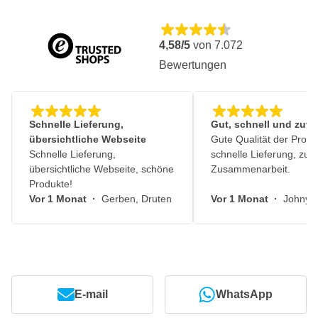
4,58/5
von
7.072
Bewertungen
Schnelle Lieferung,
Gut, schnell und zuve
übersichtliche Webseite
Gute Qualität der Produ
Schnelle Lieferung,
schnelle Lieferung, zuv
übersichtliche Webseite, schöne
Zusammenarbeit.
Produkte!
Vor 1 Monat
·
Gerben, Druten
Vor 1 Monat
·
Johny, 
E-mail
WhatsApp