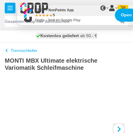
Zum Inhalt springen
€
CROP - NonPaints App
Open
5
Gratis - Jetzt im Google Play
Kostenlos geliefert
100 Tage
heute versendet
ab 50,- €
Trennschleifer
MONTI MBX Ultimate elektrische
Variomatik Schleifmaschine