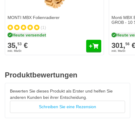
Schwingungen: 0,79 m/sec2
Geräuschpegel: 83 dB(A)
MONTI MBX Folienradierer
Monti MBX 
GROB - 10 
Produkteigenschaften MONTI MBX Ultimate Elektro
(1)
Variomatik Schleifmaschine
Heute versendet
Heute ve
35,
Entfernt schnell Korrosion und Oxidation sowohl von harten
€
301,
53
56
als auch von weichen Materialien
Geeignet für unebene Oberflächen
Hochflexibel bei engen Platzverhältnissen
Produktbewertungen
Kein Verstopfen oder Verkleben der Borsten
Kein Abschleifen oder Abtragen des Trägermaterials
Bewerten Sie dieses Produkt als Erster und helfen Sie
Effiziente Schneidwirkung
anderen Kunden bei ihrer Entscheidung.
Erzeugt ein kantiges Profil
Schreiben Sie eine Rezension