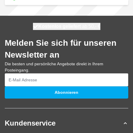
Kostenlos geliefert
100 Tage
heute versendet
ab 50,- €
Melden Sie sich für unseren
Newsletter an
Die besten und persönliche Angebote direkt in Ihrem
Posteingang.
E-Mailadresse
Abonnieren
Kundenservice