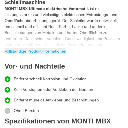
Schleifmaschine
MONTI MBX Ultimate elektrische Variomatik
ist ein
leistungsstarkes und vielseitiges elektrisches Entrostungs- und
Oberflächenbearbeitungsgerät. Der Schleifer wurde entwickelt,
um schnell und effizient Rost, Farbe, Lacke und andere
Beschichtungen von Metallen und harten Oberflächen zu
entfernen. Dank seiner variablen Geschwindigkeit und Präzision
eignet er sich für eine Vielzahl von Anwendungen, vom
professionellen industriellen Einsatz bis hin zu Detailarbeiten. Das
Vollständige Produktinformationen
kompakte und ergonomische Design macht den Einsatz über
einen längeren Zeitraum bequem und einfach.
Vor- und Nachteile
Entrosten
Montipower MBX ist ein vielseitiges Werkzeug, das Rost,
Entfernt schnell Korrosion und Oxidation
Korrosion, Oxidation, Klebstoffreste, Dichtungen, Farbschichten,
Kein Verstopfen oder Verkleben der Borsten
Unterbodenschutz, Dichtstoffe und Vinyl in einem Schritt entfernt.
Darüber hinaus können Sie Schweißnähte sauber ausarbeiten.
Entfernt mühelos Aufkleber und Beschriftungen
Die flexiblen Drahtbürsten rotieren in einem patentierten
Gehäuse, bewegen sich mit Zentrifugalkraft nach außen und
Ohne Bürsten
arbeiten auf einem Luftkissen. Die speziell entwickelten Borsten
Spezifikationen von MONTI MBX
sind U-förmige Klammern, die sicher an einem strapazierfähigen
Nylongurt befestigt sind und einen sicheren und langlebigen