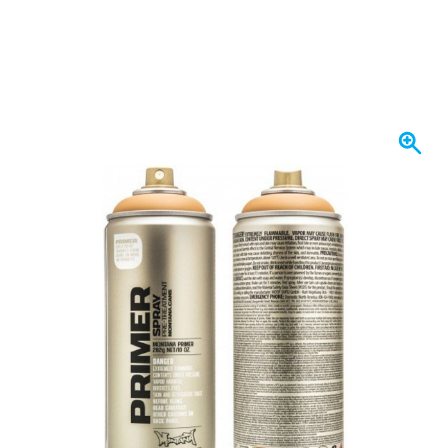
Heute versendet
8,
€
34
inkl. MwSt
Menge
In den Warenkorb
Vor 22:59 Uhr bestellt,
heute versendet
Kostenlos geliefert
ab 50,- €
100 Tage
Rückgaberecht
Kundenrezensionen:
4,58/5
(7.096 Bewertungen)