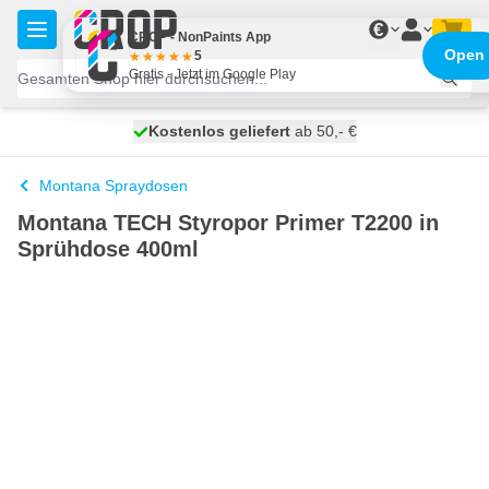
Zum Inhalt springen
€
CROP - NonPaints App
Open
5
Gratis - Jetzt im Google Play
Kostenlos geliefert
100 Tage
heute versendet
ab 50,- €
Montana Spraydosen
Montana TECH Styropor Primer T2200 in
Sprühdose 400ml