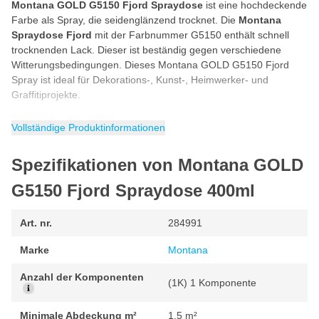
Montana GOLD G5150 Fjord Spraydose
ist eine hochdeckende
Farbe als Spray, die seidenglänzend trocknet. Die
Montana
Spraydose Fjord
mit der Farbnummer G5150 enthält schnell
trocknenden Lack. Dieser ist beständig gegen verschiedene
Witterungsbedingungen. Dieses Montana GOLD G5150 Fjord
Spray ist ideal für Dekorations-, Kunst-, Heimwerker- und
Graffitiprojekte.
Montana Graffiti-Spraydose Fjord
Vollständige Produktinformationen
Die
Montana Graffiti-Spraydose
Fjord aus der GOLD-Serie ist
ein Niederdruckspray (low pressure spray). Da es sich bei der
Spezifikationen von Montana GOLD
Montana GOLD Spraydose um ein Niederdruckspray handelt,
können Sie die Graffitifarbe sehr kontrolliert sprühen und so das
G5150 Fjord Spraydose 400ml
Ergebnis optimal kontrollieren. Diese Montana GOLD Fjord
G5150 Sprayfarbe trocknet seidenglänzend und schnell, auch bei
Art. nr.
284991
kalten Temperaturen. Dank der speziellen Anti-Tropf-Formel
vermeiden Sie Sacker.
Marke
Montana
Anwendung Montana GOLD Sprayfarbe
Anzahl der Komponenten
Die Montana GOLD-Aerosoldose ist für jedermann unglaublich
(1K) 1 Komponente
einfach in der Anwendung. Das folgende Tutorial hilft Ihnen, das
Montana GOLD-Spray richtig anzuwenden.
Minimale Abdeckung m²
1.5 m²