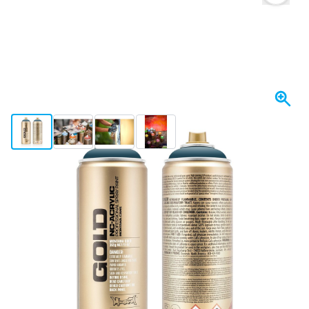
View larger image
View larger image
View larger image
View larger image
Heute versendet
5,
€
15
inkl. MwSt
Menge
In den Warenkorb
Vor 22:59 Uhr bestellt,
heute versendet
Kostenlos geliefert
ab 50,- €