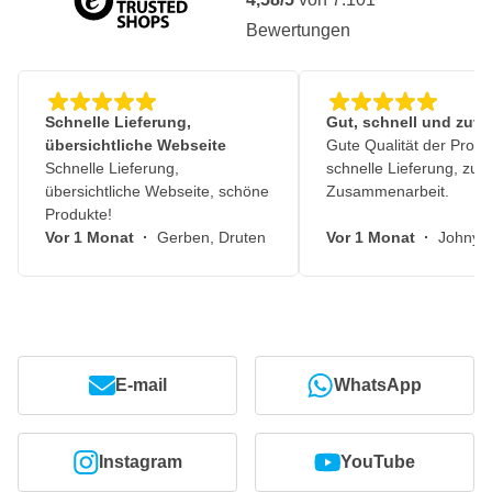
Bewertungen
Schnelle Lieferung,
Gut, schnell und zuve
übersichtliche Webseite
Gute Qualität der Produ
Schnelle Lieferung,
schnelle Lieferung, zuv
übersichtliche Webseite, schöne
Zusammenarbeit.
Produkte!
Vor 1 Monat
·
Gerben, Druten
Vor 1 Monat
·
Johny, 
E-mail
WhatsApp
Instagram
YouTube