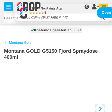
Zum Inhalt springen
€
CROP - NonPaints App
Open
5
Gratis - Jetzt im Google Play
Kostenlos geliefert
100 Tage
heute versendet
ab 50,- €
Montana Gold
Montana GOLD G5150 Fjord Spraydose
400ml