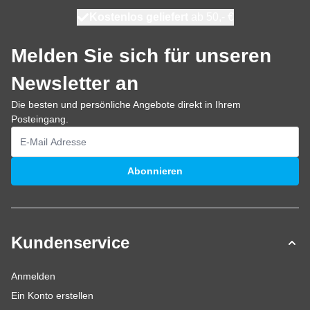
Kostenlos geliefert
100 Tage
heute versendet
ab 50,- €
Melden Sie sich für unseren
Newsletter an
Die besten und persönliche Angebote direkt in Ihrem
Posteingang.
E-Mailadresse
Abonnieren
Kundenservice
Anmelden
Ein Konto erstellen