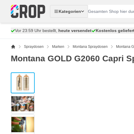
Zum Inhalt springen
Kategorien
Vor 23:59 Uhr bestellt,
heute versendet
Kostenlos geliefer
Spraydosen
Marken
Montana Spraydosen
Montana G
Montana GOLD G2060 Capri S
View larger image
View larger image
View larger image