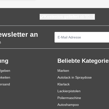
Kostenlos geliefert
ab 50,- €
ewsletter an
E-Mailadresse
g.
ung
Beliebte Kategori
ufgeben
Marken
hkeiten
Autolack in Spraydose
Versand
Klarlack
Lackierpistolen
Poliermaschine
Autoshampoo