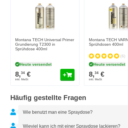
Montana TECH VARNIS
Betätigung, bis nur noch Treibgas austritt.
8,
€
34
Heute versendet
Produkteigenschaften Montana GOLD G2060 Capri
Menge
Glanzgrad
Strapazierfähiger Lack
Lack trocknet seidenglänzend
Montana TECH Universal Primer
Montana TECH VARN
Nitro-Kombi-Lack
Grundierung T2300 in
Sprühdosen 400ml
Sprühdose 400ml
Farbe ist wetterbeständig
(6)
Schnell trocknend
Heute versendet
Heute versendet
Niederdruck-Sprühdose
8,
€
8,
€
34
34
Häufig gestellte Fragen
Wie benutzt man eine Spraydose?
Wieviel kann ich mit einer Spraydose lackieren?