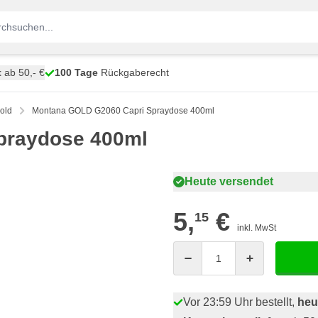
t
ab 50,- €
100 Tage
Rückgaberecht
old
Montana GOLD G2060 Capri Spraydose 400ml
praydose 400ml
Heute versendet
5,
€
15
inkl. MwSt
Menge
Vor 23:59 Uhr bestellt,
heu