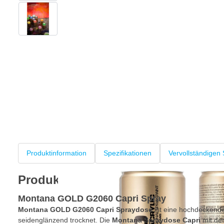
View larger image
Produktinformation
Spezifikationen
Vervollständigen 
Produktinformation
Montana GOLD G2060 Capri Spray
Montana GOLD G2060 Capri Spraydose
ist eine hochdeckende
seidenglänzend trocknet. Die
Montana Spraydose Capri
mit de