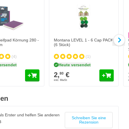
C
1
Me
Au
eifpad Körnung 280 -
Montana LEVEL 1 - 6 Cap PACK
m
(6 Stück)
(4)
(1)
ersendet
Heute versendet
2,
€
80
gen
ls Erster und helfen Sie anderen
Schreiben Sie eine
g.
Rezension