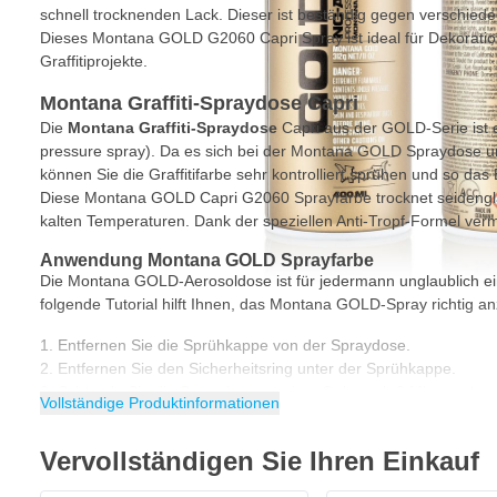
schnell trocknenden Lack. Dieser ist beständig gegen verschie
Dieses Montana GOLD G2060 Capri Spray ist ideal für Dekoratio
Graffitiprojekte.
Montana Graffiti-Spraydose Capri
Die
Montana Graffiti-Spraydose
Capri aus der GOLD-Serie ist 
pressure spray). Da es sich bei der Montana GOLD Spraydose u
können Sie die Graffitifarbe sehr kontrolliert sprühen und so das 
Diese Montana GOLD Capri G2060 Sprayfarbe trocknet seidenglä
kalten Temperaturen. Dank der speziellen Anti-Tropf-Formel ver
Anwendung Montana GOLD Sprayfarbe
Die Montana GOLD-Aerosoldose ist für jedermann unglaublich e
folgende Tutorial hilft Ihnen, das Montana GOLD-Spray richtig 
Entfernen Sie die Sprühkappe von der Spraydose.
Entfernen Sie den Sicherheitsring unter der Sprühkappe.
Schütteln Sie die Spraydose vor dem Gebrauch 3 Minuten lang
Vollständige Produktinformationen
Stecken Sie die Sprühkappe wieder auf die Spraydose.
Sprühen Sie mehrere dünne Schichten, bis die gewünschte Deck
Vervollständigen Sie Ihren Einkauf
dabei einen Abstand von 30 cm zur Oberfläche ein.
Sind Sie mit dem Sprühen fertig? Drehen Sie das Spray um un