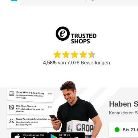
4,58/5
von
7.078
Bewertungen
Haben S
Kontaktieren S
Bis 21: