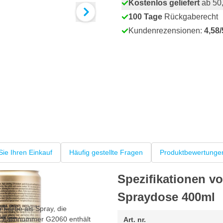
Kostenlos geliefert
ab 50,
100 Tage
Rückgaberecht
Kundenrezensionen:
4,58/
Sie Ihren Einkauf
Häufig gestellte Fragen
Produktbewertunge
Spezifikationen 
Spraydose 400ml
 Farbe als Spray, die
r Farbnummer G2060 enthält
Art. nr.