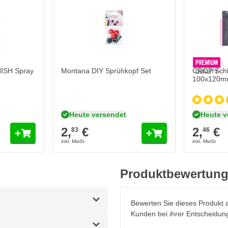
H Spray Sprühdosen 400ml
In den Warenkorb
ISH Spray
Montana DIY Sprühkopf Set
CROP Schl
100x120m
Heute versendet
Heute v
2,
€
2,
€
83
46
Produktbewertun
Bewerten Sie dieses Produkt a
Kunden bei ihrer Entscheidun