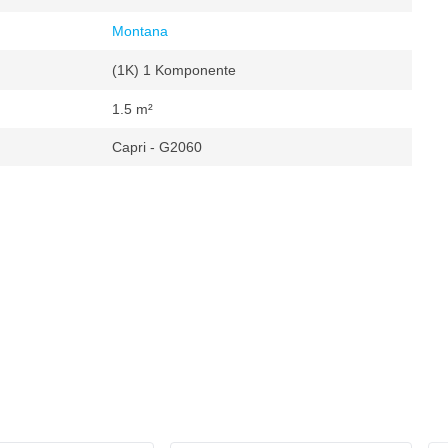
Montana
(1K) 1 Komponente
1.5 m²
Capri - G2060
en
 m²