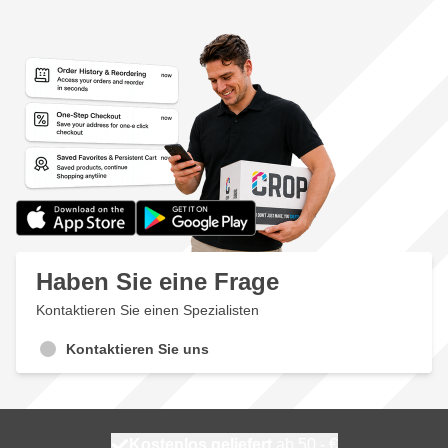
Haben Sie eine Frage
Kontaktieren Sie einen Spezialisten
Kontaktieren Sie uns
Kostenlos geliefert
100 Tage
morgen versendet
ab 50,- €