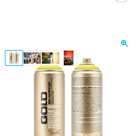
View larger image
View larger image
View larger image
View larger image
Morgen versendet
5,
€
15
inkl. MwSt
Menge
In den Warenkorb
Vor 23:59 Uhr bestellt,
morgen versendet
Kostenlos geliefert
ab 50,- €