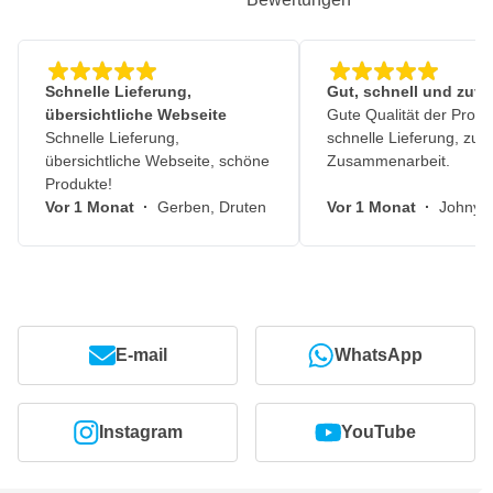
Schnelle Lieferung,
Gut, schnell und zuve
übersichtliche Webseite
Gute Qualität der Produ
Schnelle Lieferung,
schnelle Lieferung, zuv
übersichtliche Webseite, schöne
Zusammenarbeit.
Produkte!
Vor 1 Monat
·
Gerben, Druten
Vor 1 Monat
·
Johny, 
E-mail
WhatsApp
Instagram
YouTube