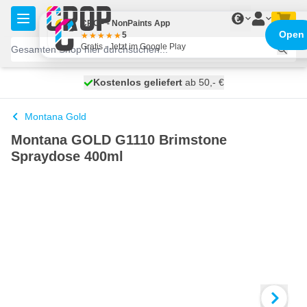
Zum Inhalt springen
€
CROP - NonPaints App
Open
5
Gratis - Jetzt im Google Play
Kostenlos geliefert
100 Tage
morgen versendet
ab 50,- €
Montana Gold
Montana GOLD G1110 Brimstone
Spraydose 400ml