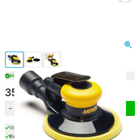
View larger image
View larger image
View larger image
Heute versendet
355,
€
81
inkl. MwSt
Menge
In den Warenkorb
Vor 22:59 Uhr bestellt,
heute versendet
Kostenlos geliefert
ab 50,- €