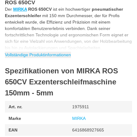
ROS 650CV
Der
MIRKA
ROS 650CV
ist ein hochwertiger
pneumatischer
Exzenterschleifer
mit 150 mm Durchmesser, der für Profis
entwickelt wurde, die Effizienz und Präzision mit einem
komfortablen Benutzererlebnis verbinden. Dank seiner
fortschrittlichen Technologie und ergonomischen Form eignet er
sich für eine Vielzahl von Anwendungen, von der Holzbearbeitung
bis hin zu Autolackierungen und Spachtelarbeiten.
Vollständige Produktinformationen
Schneller Materialabtrag mit 5 mm Exzenterhub
Der
5 mm Exzenterhub
der MIRKA ROS 650CV bietet ein
Spezifikationen von MIRKA ROS
perfektes Gleichgewicht zwischen Geschwindigkeit und
Oberflächenqualität. Diese kurze Umlaufbahn sorgt für einen
650CV Exzenterschleifmaschine
effizienten Exzenterschliff
, der Oberflächen schnell glättet,
150mm - 5mm
ohne sichtbare Kratzer zu hinterlassen. Damit ist die Maschine
ideal für den mittleren bis groben Schliff auf Holz, Kunststoff,
Metall und lackierten Oberflächen.
Art. nr.
1975911
Pneumatisch angetriebene Schleifmaschine für
Marke
MIRKA
konstante Leistung
Der MIRKA ROS 650CV ist ein
EAN
druckluftbetriebener Schleifer
6416868927665
,
das heißt, er arbeitet mit konstanter Leistung ohne Überhitzung.