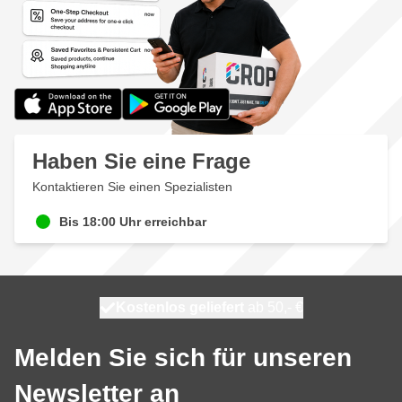
Haben Sie eine Frage
Kontaktieren Sie einen Spezialisten
Bis 18:00 Uhr erreichbar
Kostenlos geliefert
100 Tage
heute versendet
ab 50,- €
Melden Sie sich für unseren
Newsletter an