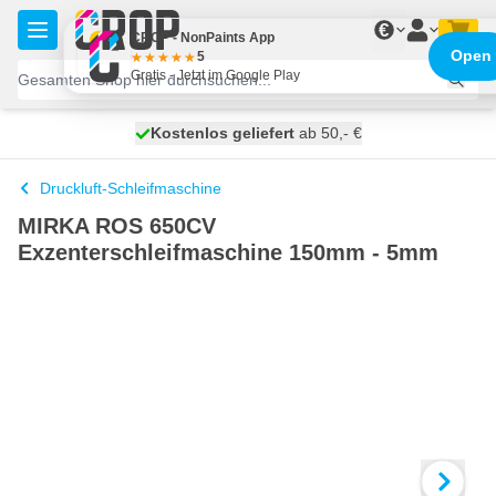
Zum Inhalt springen
€
CROP - NonPaints App
Open
5
Gratis - Jetzt im Google Play
Kostenlos geliefert
100 Tage
heute versendet
ab 50,- €
Druckluft-Schleifmaschine
MIRKA ROS 650CV
Exzenterschleifmaschine 150mm - 5mm