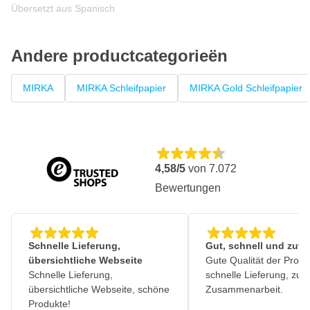
Übersetzt aus Spanisch
Schleifqualität: Schneller Materialabtrag mit gleichmäßigem,
professionellem Finish
Andere productcategorieën
MIRKA
MIRKA Schleifpapier
MIRKA Gold Schleifpapier
4,58/5
von
7.072
Bewertungen
Schnelle Lieferung,
Gut, schnell und zuve
übersichtliche Webseite
Gute Qualität der Produ
Schnelle Lieferung,
schnelle Lieferung, zuv
übersichtliche Webseite, schöne
Zusammenarbeit.
Produkte!