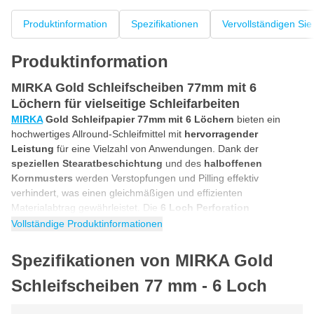
Produktinformation
Spezifikationen
Vervollständigen Sie
Produktinformation
MIRKA Gold Schleifscheiben 77mm mit 6
Löchern für vielseitige Schleifarbeiten
MIRKA
Gold Schleifpapier 77mm mit 6 Löchern
bieten ein
hochwertiges Allround-Schleifmittel mit
hervorragender
Leistung
für eine Vielzahl von Anwendungen. Dank der
speziellen Stearatbeschichtung
und des
halboffenen
Kornmusters
werden Verstopfungen und Pilling effektiv
verhindert, was einen gleichmäßigen und effizienten
Materialabtrag gewährleistet. Die
6 Loch Perforation
unterstützt eine effektive Staubabsaugung
und sorgt für
Vollständige Produktinformationen
einen sauberen Arbeitsprozess. Geeignet für z. B. Holz, Lack,
Kunststoff und Metall, ist dieses 77-mm-Scheibenschleifpapier
Spezifikationen von MIRKA Gold
eine zuverlässige Wahl für Profis und fortgeschrittene Anwender.
Schleifscheiben 77 mm - 6 Loch
Effizientes Schleifen von Holz, Lack, Kunststoff
und Metall