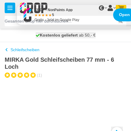
Zum Inhalt springen
€
CROP - NonPaints App
Open
5
Gratis - Jetzt im Google Play
Kostenlos geliefert
100 Tage
heute versendet
ab 50,- €
Schleifscheiben
MIRKA Gold Schleifscheiben 77 mm - 6
Loch
(1)