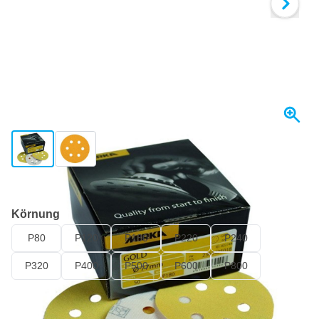
View larger image
View larger image
Heute versendet
Körnung
P80
P120
P180
P220
P240
P320
P400
P500
P600
P800
16,
€
45
inkl. MwSt