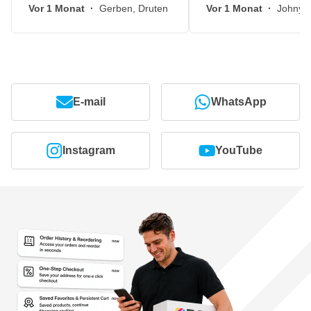
Vor 1 Monat
·
Gerben, Druten
Vor 1 Monat
·
Johny, 
E-mail
WhatsApp
Instagram
YouTube