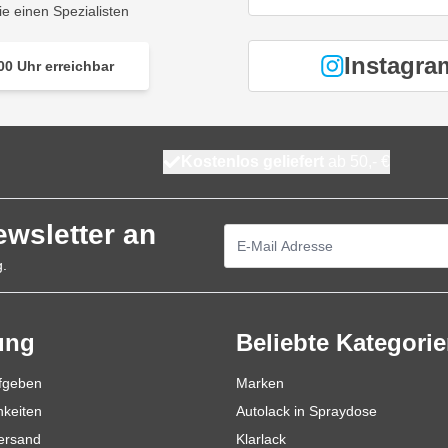
ie einen Spezialisten
Instagra
00 Uhr erreichbar
Kostenlos geliefert
ab 50,- €
ewsletter an
E-Mailadresse
g.
ung
Beliebte Kategori
ufgeben
Marken
hkeiten
Autolack in Spraydose
Versand
Klarlack