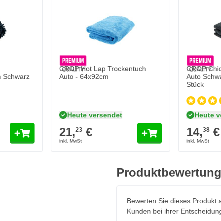
CROP Hot Lap Trockentuch
CROP Chic
 Schwarz
Auto - 64x92cm
Auto Schw
Stück
Heute versendet
Heute v
21,
€
14,
€
23
38
Produktbewertun
Bewerten Sie dieses Produkt a
Kunden bei ihrer Entscheidun