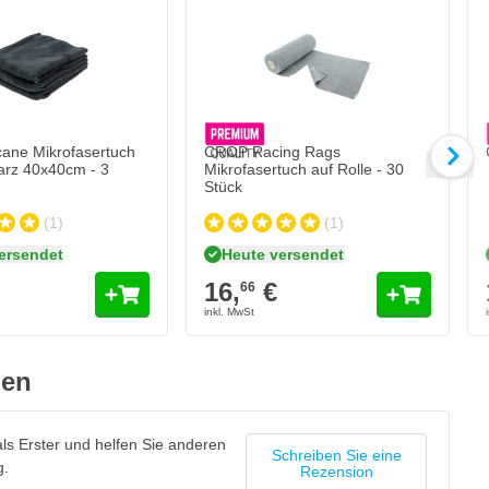
ane Mikrofasertuch
CROP Racing Rags
arz 40x40cm - 3
Mikrofasertuch auf Rolle - 30
Stück
(1)
(1)
ersendet
Heute versendet
16,
€
66
gen
ls Erster und helfen Sie anderen
Schreiben Sie eine
g.
Rezension