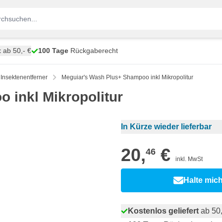
t
ab 50,- €
100 Tage
Rückgaberecht
Insektenentferner
Meguiar's Wash Plus+ Shampoo inkl Mikropolitur
 inkl Mikropolitur
In Kürze wieder lieferbar
20,
€
46
inkl. MwSt
Halte mic
Kostenlos geliefert
ab 50,