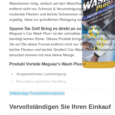
Wascheimer nötig, einfach auf den Waschhandschuh geben & los 
entfernt nicht nur Schmutz & Verunreinigungen, sondern auch Inse
moderate Flecken und leichte Schrammen durch z.B. Gummiabrie
ergiebig. Ideal zur gründlichen Reinigung vor einer anschließen
Sparen Sie Zeit! Bring es direkt an zu Ihrem Washha
Meguiar's Car Wash Plus+ ist der schnellste und einfachste We
benötigt keinen Eimer. Dieses Produkt bringen Sie einfach au
Sie es! Die aktive Formel entfernt nicht nur Schmutz und Dreck, 
leichte Flecken und leichte Streifen! Car Wash Plus+ ist superkon
benutzen können mit eine kleine Menge.
Produkt Vorteile Meguiar's Wash Plus +
Ausgezeichnete Lackreinigung
Besonders einfaches Handling
Ideal zur Vorbereitung vernachlässigter Lackoberflächen vor
Vollständige Produktinformationen
Angenehm frische Duftnote
Konzentrierte Formel für maximale Reinigung
Vervollständigen Sie Ihren Einkauf
Entfernt mühelos Insekten, Ruß, Teer und kleine Wirbelkrat