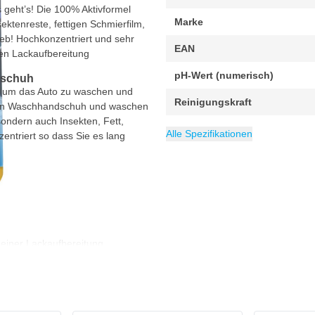
geht’s! Die 100% Aktivformel
Marke
ktenreste, fettigen Schmierfilm,
b! Hochkonzentriert und sehr
EAN
den Lackaufbereitung
pH-Wert (numerisch)
ndschuh
g, um das Auto zu waschen und
Reinigungskraft
f den Waschhandschuh und waschen
sondern auch Insekten, Fett,
pH-Wert
Geeignet als Snow Foam
Konzentration
Packung
Geeignet für
Inhalt
Kategorie
700 ml
Neutral
1 Stück
Insektenentferne
Lack (alle)
Sehr hoch (s
Alle Spezifikationen
zentriert so dass Sie es lang
 einer Lackaufbereitung
zer