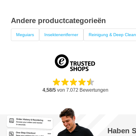
Andere productcategorieën
Meguiars
Insektenentferner
Reinigung & Deep Clean
4,58/5
von
7.072
Bewertungen
Haben S