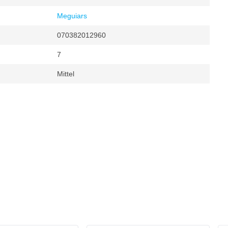
Meguiars
070382012960
7
Mittel
r
ehr ergiebig)
Nein