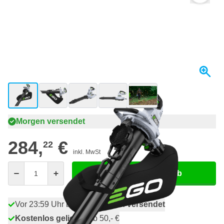
View larger image
View larger image
View larger image
View larger image
View larger image
+4
Morgen versendet
284,
€
22
inkl. MwSt
Menge
In den Warenkorb
Vor 23:59 Uhr bestellt,
morgen versendet
Kostenlos geliefert
ab 50,- €