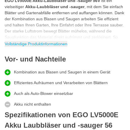
EGO LV5000E Akku-Laubbläser und -sauger 56V
ist ein
vielseitiger
Akku-Laubbläser und -sauger
, mit dem Sie einfach
Blätter und Gartenabfälle entfernen und auffangen können. Dank
der Kombination aus Blasen und Saugen arbeiten Sie effizient
und halten Ihren Garten, Ihre Einfahrt oder Ihre Terrasse sauber.
Der starke Luftstrom bewegt Blätter mühelos, während die
Saugfunktion das Material direkt aufnimmt und zerkleinert. So
entsteht eine praktische Lösung sowohl für das Aufräumen als
Vollständige Produktinformationen
auch für die Verarbeitung von Gartenabfällen. Ideal für alle, die
Schnelligkeit, Komfort und einen aufgeräumten Außenbereich
Vor- und Nachteile
kombinieren möchten.
Laubbläser und Laubsauger in einem System
Kombination aus Blasen und Saugen in einem Gerät
Dieser
Akku-Laubbläser und -sauger
zeichnet sich durch seine
Effizientes Aufräumen und Verarbeiten von Blättern
intelligente 2-in-1-Funktion aus. Mit einer einfachen Umschaltung
wechseln Sie zwischen Blasen und Saugen, sodass Sie flexibel in
Auch als Auto-Blower einsetzbar
jeder Situation arbeiten können. Der leistungsstarke Motor liefert
einen konstanten Luftstrom für effektives Sauberblasen, während
Akku nicht enthalten
die Saugfunktion Blätter direkt auffängt und zerkleinert für eine
Spezifikationen von EGO LV5000E
effiziente Verarbeitung. Das sorgt für weniger Volumen im
Auffangbeutel und einen schnelleren Aufräumprozess. Eine
Akku Laubbläser und -sauger 56
praktische Lösung für die Pflege von Garten und Hof mit nur