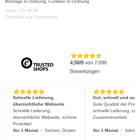
Zerkleinert Gartenabfälle während des Aufsaugens
Montage in Ordnung, Funktion in Ordnung
Variable Geschwindigkeitsregelung für optimale Kontrolle
1. August 2026
olivier |
01.08.26
Übersetzt aus Französisch
Geeignet für Garten, Hof und Fahrzeugpflege
Auffangbeutel für effizientes Sammeln von Blättern
Teil des EGO 56V Akkusystems
4,58/5
von
7.096
Bewertungen
Schnelle Lieferung,
Gut, schnell und zuve
übersichtliche Webseite
Gute Qualität der Produ
Schnelle Lieferung,
schnelle Lieferung, zuv
übersichtliche Webseite, schöne
Zusammenarbeit.
Produkte!
Vor 1 Monat
·
Gerben, Druten
Vor 1 Monat
·
Johny, 