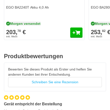
Technische Spezifikationen EGO LV5000E
EGO BA2240T Akku 4,0 Ah
EGO BA2800
Maximales Luftvolumen: ca. 850 m³/h
Maximale Luftgeschwindigkeit: bis zu 93 m/s
Morgen versendet
Morgen 
Saugfunktion mit integrierter Zerkleinerungsfunktion
203,
€
253,
78
82
Auffangbeutelkapazität: ca. 40 Liter
Variable Geschwindigkeitsregelung für optimale Kontrolle
Umwandlungsverhältnis Zerkleinern: etwa 16:1
Produktbewertungen
Gewicht: etwa 4,2 kg ohne Akku
56V ARC Lithium-Akkusystem
Bewerten Sie dieses Produkt als Erster und helfen Sie
anderen Kunden bei ihrer Entscheidung.
Produkteigenschaften EGO LV5000E Akku-Laubbläser
und -sauger
Schreiben Sie eine Rezension
2-in-1 Akku-Laubbläser und -sauger
Leistungsstarker 56V Motor für hohe Leistung
Einfaches Wechseln zwischen Blas- und Saugfunktion
Gerät entspricht der Bestellung