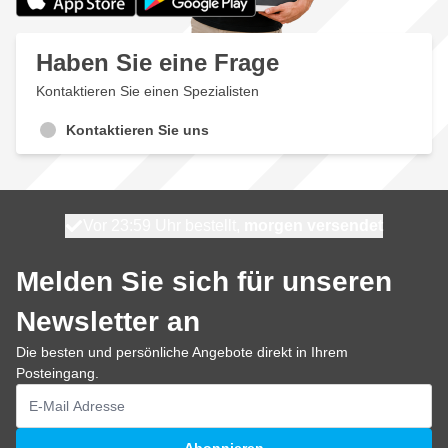
Haben Sie eine Frage
Kontaktieren Sie einen Spezialisten
Kontaktieren Sie uns
Vor 23:59 Uhr bestellt,
Kostenlos geliefert
100 Tage
morgen versendet
ab 50,- €
Melden Sie sich für unseren
Newsletter an
Die besten und persönliche Angebote direkt in Ihrem
Posteingang.
E-Mailadresse