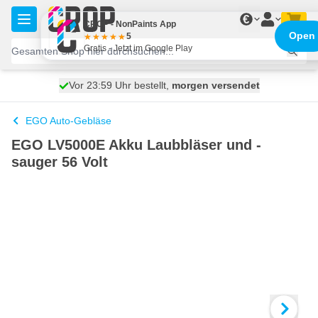
Zum Inhalt springen
€
CROP - NonPaints App
Open
5
Gratis - Jetzt im Google Play
Kostenlos geliefert
100 Tage
morgen versendet
ab 50,- €
EGO Auto-Gebläse
EGO LV5000E Akku Laubbläser und -
sauger 56 Volt