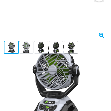
View larger image
View larger image
View larger image
View larger image
View larger image
+4
In Kürze wieder lieferbar
317,
€
49
inkl. MwSt
Halte mich auf dem Laufenden
Kostenlos geliefert
ab 50,- €
100 Tage
Rückgaberecht