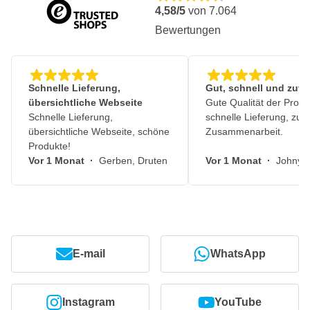
4,58/5
von
7.064
Bewertungen
Schnelle Lieferung,
Gut, schnell und zuve
übersichtliche Webseite
Gute Qualität der Produ
Schnelle Lieferung,
schnelle Lieferung, zuv
übersichtliche Webseite, schöne
Zusammenarbeit.
Produkte!
Vor 1 Monat
·
Gerben, Druten
Vor 1 Monat
·
Johny, 
E-mail
WhatsApp
Instagram
YouTube