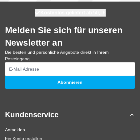
Kostenlos geliefert
100 Tage
heute versendet
ab 50,- €
Melden Sie sich für unseren
Newsletter an
Die besten und persönliche Angebote direkt in Ihrem
Posteingang.
E-Mailadresse
Abonnieren
Kundenservice
Anmelden
Ein Konto erstellen