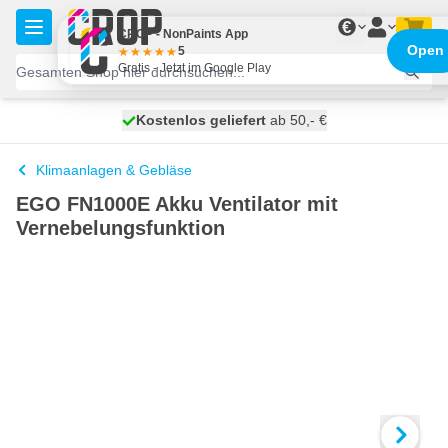
Zum Inhalt springen
€
CROP - NonPaints App
Open
5
Gratis - Jetzt im Google Play
Kostenlos geliefert
100 Tage
heute versendet
ab 50,- €
Klimaanlagen & Gebläse
EGO FN1000E Akku Ventilator mit
Vernebelungsfunktion