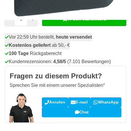
1,
€
23
inkl. MwSt
Menge
In den Warenkorb
Vor 22:59 Uhr bestellt,
heute versendet
Kostenlos geliefert
ab 50,- €
100 Tage
Rückgaberecht
Kundenrezensionen:
4,58/5
(7.101 Bewertungen)
Fragen zu diesem Produkt?
Sprechen Sie mit einem unserer Spezialisten“
Anrufen
E-mail
WhatsApp
Chat