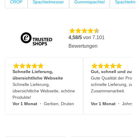
CROP
Spachtelmesser
Gummispachtel
Spachtelm
4,58/5
von
7.101
Bewertungen
Schnelle Lieferung,
Gut, schnell und zuve
übersichtliche Webseite
Gute Qualität der Produ
Schnelle Lieferung,
schnelle Lieferung, zuv
übersichtliche Webseite, schöne
Zusammenarbeit.
Produkte!
Vor 1 Monat
·
Gerben, Druten
Vor 1 Monat
·
Johny, 