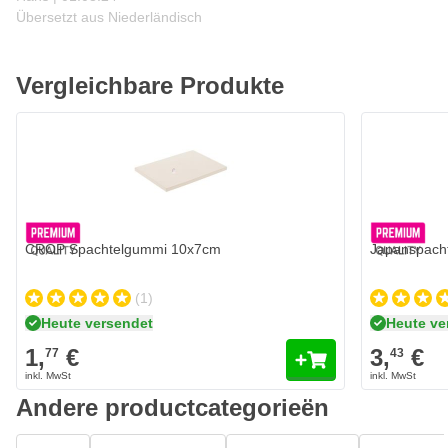
Übersetzt aus Niederländisch
Vergleichbare Produkte
CROP Spachtelgummi 10x7cm
Japanspacht
(1)
Heute versendet
Heute ve
1,
€
3,
€
77
43
Andere productcategorieën