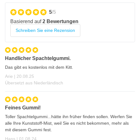
5
/5
Basierend auf
2 Bewertungen
Schreiben Sie eine Rezension
Handlicher Spachtelgummi.
Das gibt es kostenlos mit dem Kitt.
20. August 2025
Arie |
20.08.25
Übersetzt aus Niederländisch
Feines Gummi!
Toller Spachtelgummi...hätte ihn früher finden sollen. Werfen Sie
alle Ihre Kunststoff-Mist, weil Sie es nicht bekommen, mehr als
mit diesem Gummi fest.
1. August 2024
Hans |
01.08.24