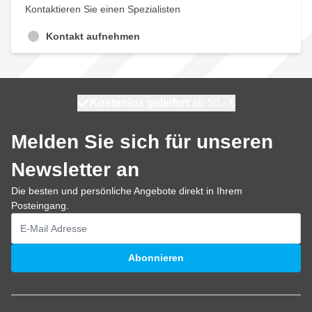
Kontaktieren Sie einen Spezialisten
Kontakt aufnehmen
Kostenlos geliefert
100 Tage
heute versendet
ab 50,- €
Melden Sie sich für unseren
Newsletter an
Die besten und persönliche Angebote direkt in Ihrem
Posteingang.
E-Mailadresse
Abonnieren