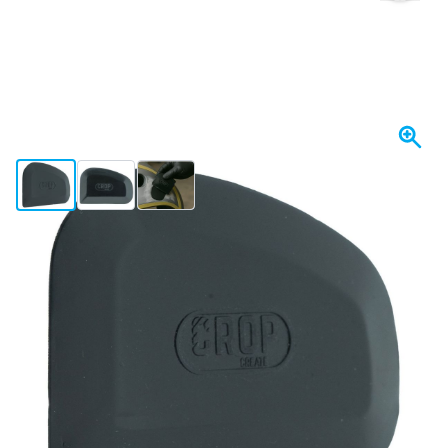
View larger image
View larger image
View larger image
Heute versendet
Menge auswählen
23
1 Stück
1,
€
17
40 Stück
1,
€
SPAREN SIE 5%
p/St
11
80 Stück
1,
€
SPAREN SIE 10%
p/St