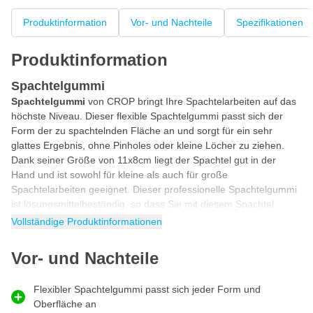
Produktinformation
Vor- und Nachteile
Spezifikationen
Produktinformation
Spachtelgummi
Spachtelgummi
von CROP bringt Ihre Spachtelarbeiten auf das
höchste Niveau. Dieser flexible Spachtelgummi passt sich der
Form der zu spachtelnden Fläche an und sorgt für ein sehr
glattes Ergebnis, ohne Pinholes oder kleine Löcher zu ziehen.
Dank seiner Größe von 11x8cm liegt der Spachtel gut in der
Hand und ist sowohl für kleine als auch für große
Spachtelarbeiten geeignet. Dieser professionelle Spachtelgummi
ist lösungsmittelbeständig, so dass Sie mit diesem Spachtel
sowohl 1K- als auch 2K-Spachtel verarbeiten können.
Vollständige Produktinformationen
Flexibler Gummi für Spachtelarbeiten
Vor- und Nachteile
Dieser Spachtel wird als
flexibler
Spachtelgummi
verwendet,
um jede Art von Spachtelmasse zu verarbeiten. Der hochwertige
Flexibler Spachtelgummi passt sich jeder Form und
Gummi ist flexibel, so dass die Spachtelmasse glatt und
Oberfläche an
gleichmäßig aufgetragen werden kann. Dank seiner Flexibilität