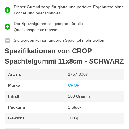
schmiegt sich der Spachtelgummi an die Oberfläche an. Dadurch
Dieser Gummi sorgt für glatte und perfekte Ergebnisse ohne
eignet sich dieser Gummispachtel sowohl für flache als auch für
Löcher und/oder Pinholes
gewölbte Flächen und Teile mit Unebenheiten.
Der Spezialgummi ist geiegnet für alle
Produkteigenschaften CROP Spachtelgummi
Qualitätsspachtelmassen
Spezialgummi zum Auftragen von Spachtelmasse
Sie werden keinen anderen Spachtel mehr wollen
Dieser Spachtelgummi ist flexibel und biegsam
Spezifikationen von CROP
Lösemittelbeständig und für jede Spachtelmasse geeignet
Spachtelgummi 11x8cm - SCHWARZ
Schwarze Farbe für ein professionelles Aussehen
11x8cm liegt der Gummi gut in der Hand
Art. nr.
2767-3007
Marke
CROP
Inhalt
100 Gramm
Packung
1 Stück
Gewicht
100 g
Länge
Breite
Abmessung
EAN
Kategorie
6095704320343
80 mm
110 mm
Spachtelmesser
11 x 8cm