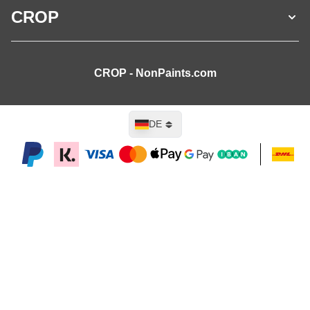
CROP
CROP - NonPaints.com
Sprache
DE
In den Warenkorb