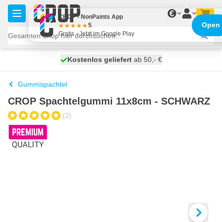
Zum Inhalt springen
€
CROP - NonPaints App
Open
5
Gratis - Jetzt im Google Play
Kostenlos geliefert
100 Tage
heute versendet
ab 50,- €
Gummispachtel
CROP Spachtelgummi 11x8cm - SCHWARZ
(2)