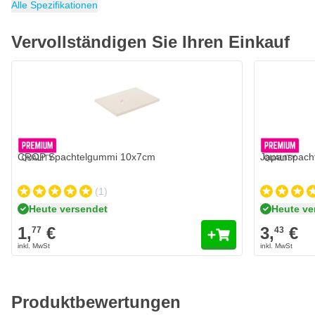
Alle Spezifikationen
Vervollständigen Sie Ihren Einkauf
CROP Spachtelgummi 10x7cm
Japanspacht
(1)
Heute versendet
Heute ve
1,
€
3,
€
77
43
Produktbewertungen