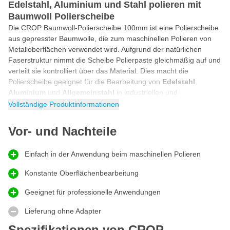
Edelstahl, Aluminium und Stahl polieren mit
Baumwoll Polierscheibe
Die CROP Baumwoll-Polierscheibe 100mm ist eine Polierscheibe
aus gepresster Baumwolle, die zum maschinellen Polieren von
Metalloberflächen verwendet wird. Aufgrund der natürlichen
Faserstruktur nimmt die Scheibe Polierpaste gleichmäßig auf und
verteilt sie kontrolliert über das Material. Dies macht die
Polierscheibe geeignet für die Bearbeitung von
Edelstahl
,
Aluminium
und
Allgemeinstahl
in industriellen und
handwerklichen Umgebungen.
Vollständige Produktinformationen
Praktischer Einsatz bei der Metallbearbeitung
Vor- und Nachteile
Die Baumwoll-Polierscheibe wird auf einer
Schleifmaschine
oder
Bohrmaschine eingesetzt und erfordert immer eine passende
Spannhülse, die separat bestellt werden muss, um sicher und
Einfach in der Anwendung beim maschinellen Polieren
stabil arbeiten zu können. In Kombination mit der richtigen
Konstante Oberflächenbearbeitung
Polierpaste hilft die Scheibe dabei, leichte Kratzer zu reduzieren,
matte Stellen zu entfernen und die Oberfläche zu glätten. Dank
Geeignet für professionelle Anwendungen
der relativ weichen, aber stabilen Arbeitsweise eignet sich diese
Polierscheibe besonders für
rostfreien Stahl
und
Lieferung ohne Adapter
Aluminiumteile
, bei denen Kontrolle und Oberflächenqualität
Spezifikationen von CROP
wichtig sind. Auch bei Stahl wird ein gleichmäßiges Ergebnis ohne