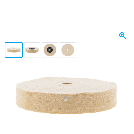
View larger image
View larger image
View larger image
View larger image
Heute versendet
Variante
CROP Baumwoll Polierscheibe 100 mm
4,
€
52
inkl. MwSt
Menge
In den Warenkorb