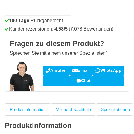
Vor 23:59 Uhr bestellt,
heute versendet
Kostenlos geliefert
ab 50,- €
100 Tage
Rückgaberecht
Kundenrezensionen:
4,58/5
(7.078 Bewertungen)
Fragen zu diesem Produkt?
Sprechen Sie mit einem unserer Spezialisten“
Anrufen
E-mail
WhatsApp
Chat
Produktinformation
Vor- und Nachteile
Spezifikationen
Produktinformation