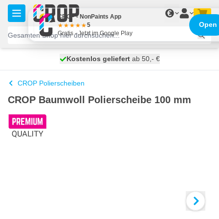
Zum Inhalt springen
€
CROP - NonPaints App
Open
5
Gratis - Jetzt im Google Play
Kostenlos geliefert
100 Tage
heute versendet
ab 50,- €
CROP Polierscheiben
CROP Baumwoll Polierscheibe 100 mm