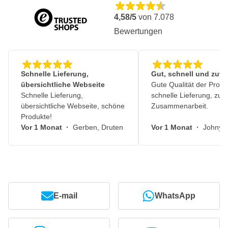
4,58/5
von
7.078
Bewertungen
Schnelle Lieferung,
Gut, schnell und zuve
übersichtliche Webseite
Gute Qualität der Produ
Schnelle Lieferung,
schnelle Lieferung, zuv
übersichtliche Webseite, schöne
Zusammenarbeit.
Produkte!
Vor 1 Monat
·
Gerben, Druten
Vor 1 Monat
·
Johny, 
E-mail
WhatsApp