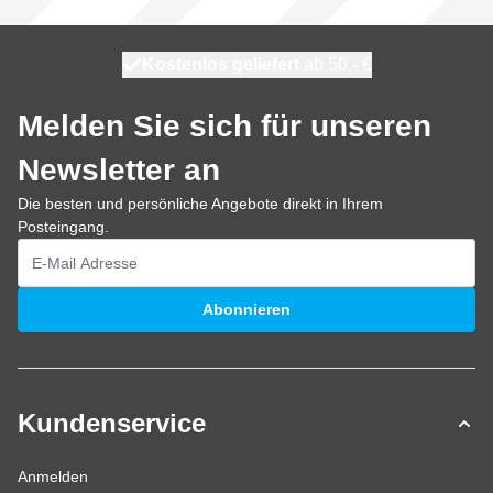
Kostenlos geliefert
100 Tage
heute versendet
ab 50,- €
Melden Sie sich für unseren
Newsletter an
Die besten und persönliche Angebote direkt in Ihrem
Posteingang.
E-Mailadresse
Abonnieren
Kundenservice
Anmelden