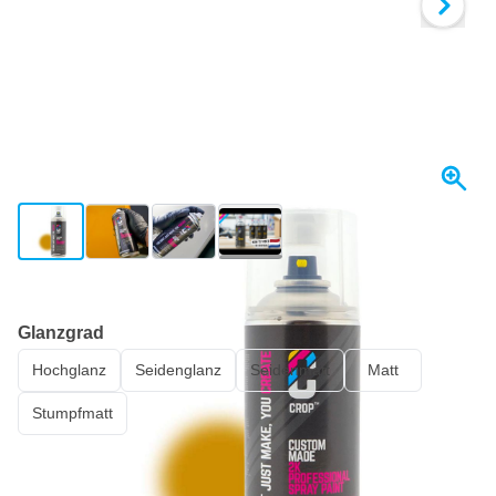
View larger image
View larger image
View larger image
View larger image
Versand in 3-4 Tagen
Glanzgrad
Hochglanz
Seidenglanz
Seidenmatt
Matt
Stumpfmatt
23,
€
55
inkl. MwSt