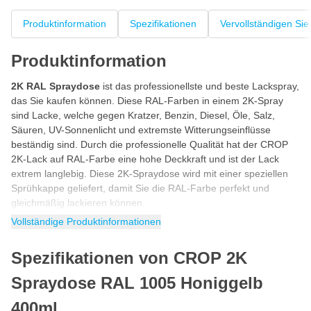
Produktinformation
Spezifikationen
Vervollständigen Sie
Produktinformation
2K RAL Spraydose
ist das professionellste und beste Lackspray,
das Sie kaufen können. Diese RAL-Farben in einem 2K-Spray
sind Lacke, welche gegen Kratzer, Benzin, Diesel, Öle, Salz,
Säuren, UV-Sonnenlicht und extremste Witterungseinflüsse
beständig sind. Durch die professionelle Qualität hat der CROP
2K-Lack auf RAL-Farbe eine hohe Deckkraft und ist der Lack
extrem langlebig. Diese 2K-Spraydose wird mit einer speziellen
Sprühkappe geliefert, damit Sie die RAL-Farbe perfekt und
gleichmäßig lackieren können.
Vollständige Produktinformationen
RAL 1005 Honiggelb Sprühdose mit Härter
Suchen Sie eine bestimmte RAL-Farbe als Lack mit Härter in
Spezifikationen von CROP 2K
einer Sprühdose? Dann ist dieser 2K-Lack nach RAL-Nummer
die perfekte Wahl für Sie. Durch den Härter wird der 2-
Spraydose RAL 1005 Honiggelb
Komponenten-Lack extrem hart, kratzfest, chemikalien- und
kraftstoffbeständig.
400ml