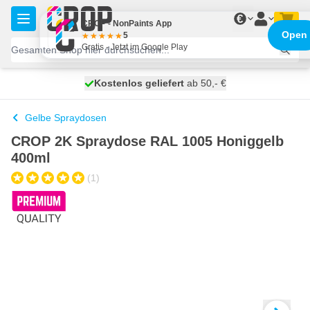
Zum Inhalt springen
€
CROP - NonPaints App
Open
5
Gratis - Jetzt im Google Play
Kostenlos geliefert
100 Tage
morgen versendet
ab 50,- €
Gelbe Spraydosen
CROP 2K Spraydose RAL 1005 Honiggelb
400ml
(1)