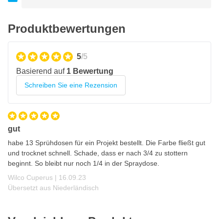
Egal ob Sie die RAL-Farbe auf Metall, Kunststoff, Holz, Stahl,
Plastik, Carbon, Glas, Beton oder Textil sprühen möchten. Trotz
Produktbewertungen
der sehr guten Haftung ist eine Primer als Grundierung
notwendig. Durch das Auftragen einer Grundierung verbessern
Sie die Haftung für ein noch besseres und haltbares Ergebnis.
5
/5
Produkteigenschaften 2K RAL 1005 Honiggelb
Basierend auf
1 Bewertung
Spraydose
Schreiben Sie eine Rezension
RAL1005 Honiggelb nach Wunsch in Profiqualität
Hohe Deckkraft durch High Solid Lack
Schnelltrocknend
gut
Kratzfest
habe 13 Sprühdosen für ein Projekt bestellt. Die Farbe fließt gut
Diesel- und Benzinbeständig
und trocknet schnell. Schade, dass er nach 3/4 zu stottern
beginnt. So bleibt nur noch 1/4 in der Spraydose.
Chemikalienbeständig
16. September 2023
Wilco Cuperus |
16.09.23
Benötigt keinen
Klarlack
Übersetzt aus Niederländisch