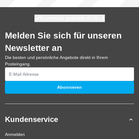
Kostenlos geliefert
100 Tage
morgen versendet
ab 50,- €
Melden Sie sich für unseren
Newsletter an
Die besten und persönliche Angebote direkt in Ihrem
Posteingang.
E-Mailadresse
Abonnieren
Kundenservice
Anmelden