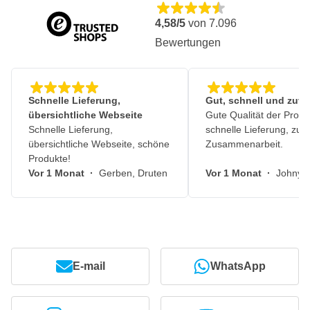
4,58/5
von
7.096
Bewertungen
Schnelle Lieferung,
Gut, schnell und zuve
übersichtliche Webseite
Gute Qualität der Produ
Schnelle Lieferung,
schnelle Lieferung, zuv
übersichtliche Webseite, schöne
Zusammenarbeit.
Produkte!
Vor 1 Monat
·
Gerben, Druten
Vor 1 Monat
·
Johny, 
E-mail
WhatsApp