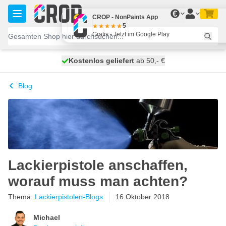
Zum Inhalt springen
€
CROP - NonPaints App
5
Gratis - Jetzt im Google Play
Kostenlos geliefert
100 Tage
heute versendet
ab 50,- €
Blog
Lackierpistole anschaffen,
worauf muss man achten?
Thema:
Lackierpistolen-Blogs
16 Oktober 2018
Michael