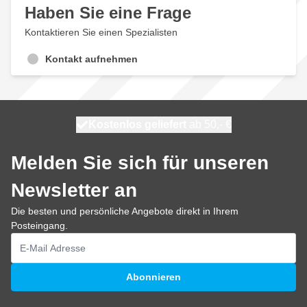
Haben Sie eine Frage
Kontaktieren Sie einen Spezialisten
Kontakt aufnehmen
Kostenlos geliefert
100 Tage
heute versendet
ab 50,- €
Melden Sie sich für unseren
Newsletter an
Die besten und persönliche Angebote direkt in Ihrem
Posteingang.
E-Mailadresse
Abonnieren