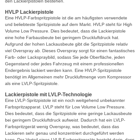
den Lackierpistolen bestehen.
HVLP Lackierpistole
Eine HVLP-Farbspritzpistole ist die am häufigsten verwendete
und beliebteste Spritzpistole auf dem Markt. HVLP steht für High
Volume Low Pressure. Dies bedeutet, dass die Lackierpistole
eine hohe Farbausbeute bei geringem Druckluftdruck hat.
Aufgrund der hohen Lackausbeute gibt die Spritzpistole relativ
viel Overspray ab. Dieses Overspray sorgt für einen fantastisches
Farb- oder Lackspraybild, sodass Sie jede Oberfläche, jeden
Gegenstand oder jedes Fahrzeug mit einem professionellen
Endergebnis lackiert werden kann. Eine HVLP-Spritzpistole
benötigt im Allgemeinen mehr Druckluftmenge vom Kompressor
als eine LVLP-Spritzpistole.
Lackierpistole mit LVLP-Technologie
Eine LVLP-Spritzpistole ist ein noch weitgehend unbekannter
Farbspritzapparat. LVLP steht für Low Volume Low Pressure.
Dies bedeutet, dass die Spritzpistole eine geringe Lackausbeute
bei geringem Druckluftdruck aufweist. Dadurch hat ein LVLP-
Farbspritzgerät wenig Overspray, was bedeutet, dass das
Lackieren sehr genau und konzentriert durchgeführt werden
kann. Der Vorteil eines LVLP-Farbspritzgeräts besteht darin, dass