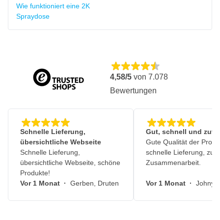
Wie funktioniert eine 2K
Spraydose
4,58/5
von
7.078
Bewertungen
Schnelle Lieferung,
Gut, schnell und zuve
übersichtliche Webseite
Gute Qualität der Produ
Schnelle Lieferung,
schnelle Lieferung, zuv
übersichtliche Webseite, schöne
Zusammenarbeit.
Produkte!
Vor 1 Monat
·
Gerben, Druten
Vor 1 Monat
·
Johny, 