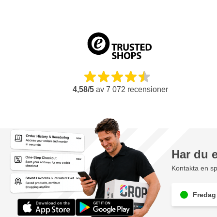
4,58/5
av
7 072
recensioner
Har du 
Kontakta en sp
Fredag 