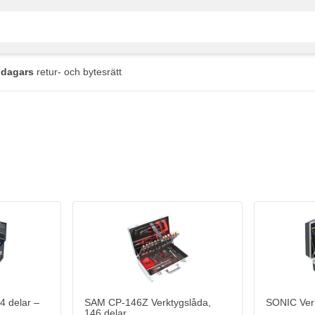
 dagars
retur- och bytesrätt
4 delar –
SAM CP-146Z Verktygslåda,
SONIC Verk
146 delar