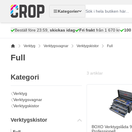
Hoppa till innehållet
Kategorier
Beställ före 23:59,
skickas idag
Fri frakt
från 1 670 kr
100
Verktyg
Verktygsvagnar
Verktygskistor
Full
Full
3
artiklar
Kategori
Verktyg
Verktygsvagnar
Verktygskistor
Verktygskistor
BOXO Verktygslåda 9
Professionell
Full