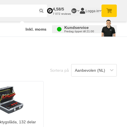
4,58/5
Logga in
kr
7 072 reviews
Kundservice
Inkl. moms
Fredag öppet till 21:00
Sortera på
tygslåda, 132 delar