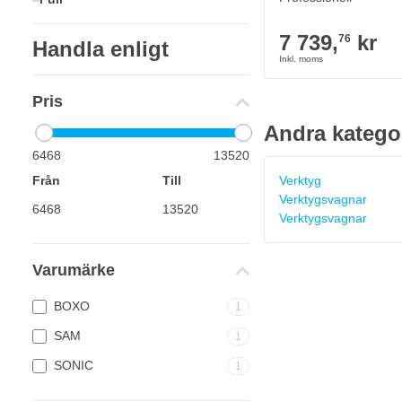
7 739,
kr
76
Handla enligt
Pris
Andra katego
6468
13520
Från
Till
Verktyg
Verktygsvagnar
Verktygsvagnar
Varumärke
BOXO
1
SAM
1
SONIC
1