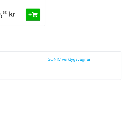
,
kr
63
SONIC verktygsvagnar