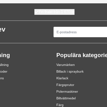
Fri frakt
från 1 670 kr
ev
E-postadress
ning
Populära kategori
llning
Varumärken
toder
Billack i sprayburk
ans
Klarlack
Färgsprutor
Polermaskiner
Biltvättmedel
Färg