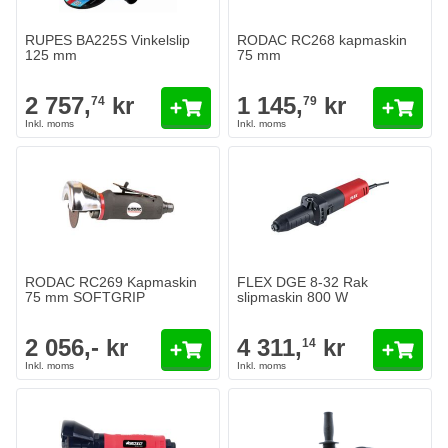
RUPES BA225S Vinkelslip
RODAC RC268 kapmaskin
125 mm
75 mm
2 757,
kr
1 145,
kr
74
79
RODAC RC269 Kapmaskin
FLEX DGE 8-32 Rak
75 mm SOFTGRIP
slipmaskin 800 W
2 056,- kr
4 311,
kr
14