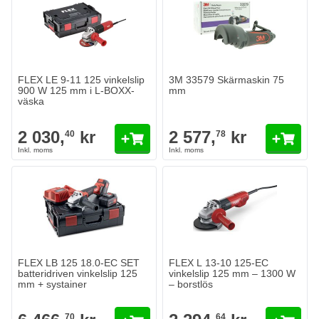
FLEX LE 9-11 125 vinkelslip
3M 33579 Skärmaskin 75
900 W 125 mm i L-BOXX-
mm
väska
2 030,
kr
2 577,
kr
40
78
FLEX LB 125 18.0-EC SET
FLEX L 13-10 125-EC
batteridriven vinkelslip 125
vinkelslip 125 mm – 1300 W
mm + systainer
– borstlös
70
64