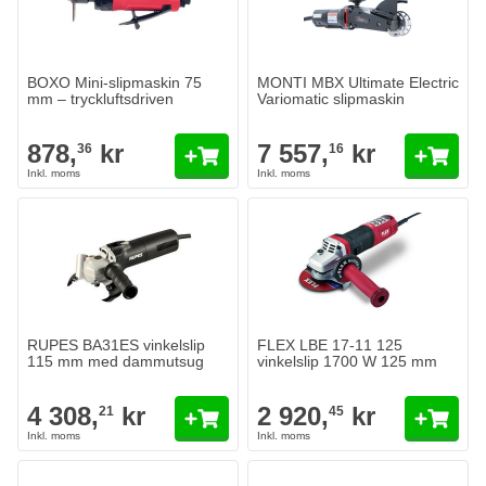
BOXO Mini-slipmaskin 75
MONTI MBX Ultimate Electric
mm – tryckluftsdriven
Variomatic slipmaskin
878,
kr
7 557,
kr
36
16
RUPES BA31ES vinkelslip
FLEX LBE 17-11 125
115 mm med dammutsug
vinkelslip 1700 W 125 mm
4 308,
kr
2 920,
kr
21
45