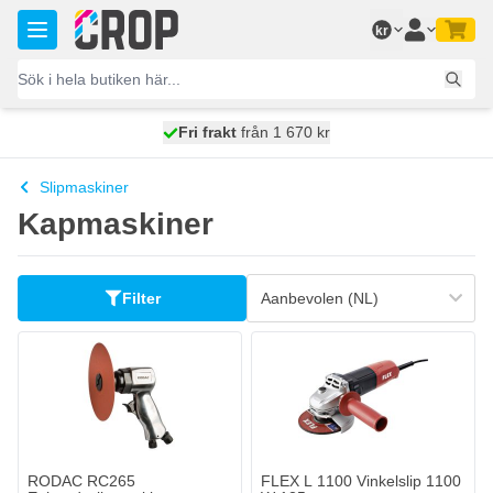
Hoppa till innehållet
kr
100 dagars
Fri frakt
från 1 670 kr
skickas idag
Slipmaskiner
Kapmaskiner
Filter
RODAC RC265
FLEX L 1100 Vinkelslip 1100