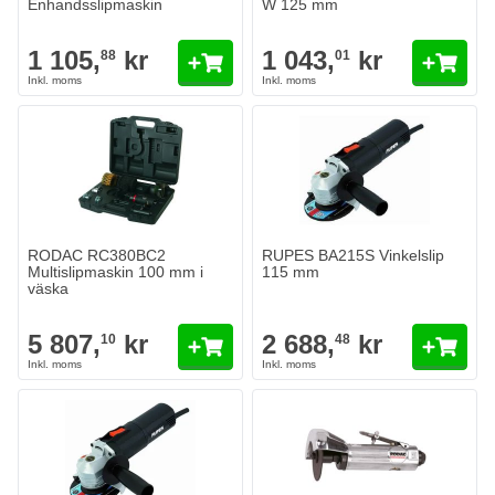
Enhandsslipmaskin
W 125 mm
1 105,
kr
1 043,
kr
88
01
RODAC RC380BC2
RUPES BA215S Vinkelslip
Multislipmaskin 100 mm i
115 mm
väska
5 807,
kr
2 688,
kr
10
48