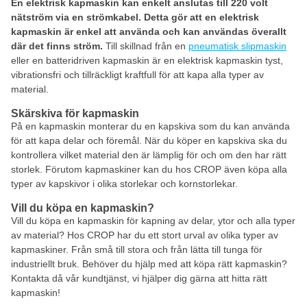
En elektrisk kapmaskin kan enkelt anslutas till 220 volt
nätström via en strömkabel. Detta gör att en elektrisk
kapmaskin är enkel att använda och kan användas överallt
där det finns ström.
Till skillnad från en
pneumatisk slipmaskin
eller en batteridriven kapmaskin är en elektrisk kapmaskin tyst,
vibrationsfri och tillräckligt kraftfull för att kapa alla typer av
material.
Skärskiva för kapmaskin
På en kapmaskin monterar du en kapskiva som du kan använda
för att kapa delar och föremål. När du köper en kapskiva ska du
kontrollera vilket material den är lämplig för och om den har rätt
storlek. Förutom kapmaskiner kan du hos CROP även köpa alla
typer av kapskivor i olika storlekar och kornstorlekar.
Vill du köpa en kapmaskin?
Vill du köpa en kapmaskin för kapning av delar, ytor och alla typer
av material? Hos CROP har du ett stort urval av olika typer av
kapmaskiner. Från små till stora och från lätta till tunga för
industriellt bruk. Behöver du hjälp med att köpa rätt kapmaskin?
Kontakta då vår kundtjänst, vi hjälper dig gärna att hitta rätt
kapmaskin!