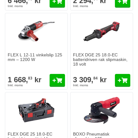
6 466,
kr
2 294,
kr
FLEX L 12-11 vinkelslip 125
FLEX DGE 25 18.0-EC
mm – 1200 W
batteridriven rak slipmaskin,
18 volt
1 668,
kr
3 309,
kr
83
84
FLEX DGE 25 18.0-EC
BOXO Pneumatisk