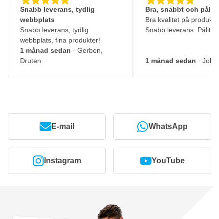
Snabb leverans, tydlig
Bra, snabbt och pålitl
webbplats
Bra kvalitet på produkte
Snabb leverans, tydlig
Snabb leverans. Pålitlig
webbplats, fina produkter!
1 månad sedan
· Gerben,
Druten
1 månad sedan
· John
E-mail
WhatsApp
Instagram
YouTube