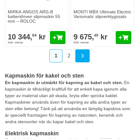
MIRKA ANGOS ARG-B
MONTI MBX Ultimate Electric
batteridriven slipmaskin 55
Variomatic slipverktygssats
mm – ROLOC
10 344,
kr
9 675,
kr
64
40
1
2
You're currently reading page
Sida
Kapmaskin för kakel och sten
En kapmaskin är utmärkt för kapning av kakel och sten.
En
kapmaskin är tillräckligt kraftfull för att enkelt kapa igenom alla
typer av material utan att skada, bryta eller spricka kaklet.
Kapmaskiner används även för kapning av alla andra typer av
sten eller betong! Tänk på att använda en lämplig kapskiva som
är speciellt framtagen för kapning av natursten, keramik och
andra stensorter när du kapar kakel och sten.
Elektrisk kapmaskin