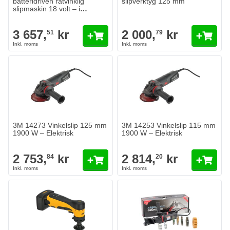
batteridriven rätvinklig
slipverktyg 125 mm
slipmaskin 18 volt – i
Systainer
3 657,
kr
2 000,
kr
51
79
3M 14273 Vinkelslip 125 mm
3M 14253 Vinkelslip 115 mm
1900 W – Elektrisk
1900 W – Elektrisk
2 753,
kr
2 814,
kr
84
20