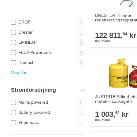
DRESTER Thinner-
regenereringsappara
CROP
3
Drester
1
122 811,
kr
94
EMINENT
2
FLEX Powertools
4
JUSTRITE Säkerhetsbeh
1 003,
kr
58
Hamach
4
I lager
Visa fler
Antal
Config Color
Strömförsörjning
JUSTRITE Säkerhetsb
metall – Läckagefri
Mains powered
6
Version
Battery powered
1 003,
kr
1
58
Pneumatic
1
JUSTRITE Brandsäker a