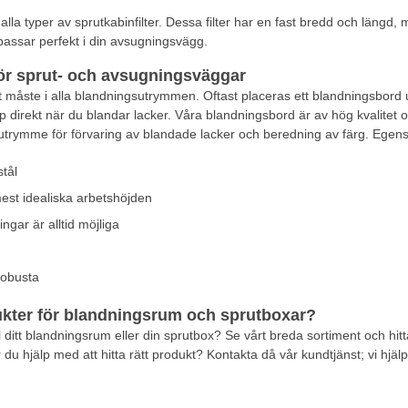
a typer av sprutkabinfilter. Dessa filter har en fast bredd och längd
 passar perfekt i din avsugningsvägg.
ör sprut- och avsugningsväggar
t måste i alla blandningsutrymmen. Oftast placeras ett blandningsbord
direkt när du blandar lacker. Våra blandningsbord är av hög kvalitet och
ed utrymme för förvaring av blandade lacker och beredning av färg. Ege
stål
est idealiska arbetshöjden
gar är alltid möjliga
robusta
ukter för blandningsrum och sprutboxar?
l ditt blandningsrum eller din sprutbox? Se vårt breda sortiment och hitta 
u hjälp med att hitta rätt produkt? Kontakta då vår kundtjänst; vi hjälp