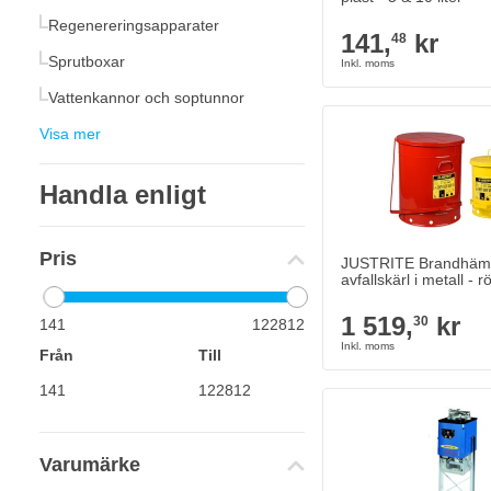
Regenereringsapparater
141,
kr
48
Sprutboxar
Vattenkannor och soptunnor
JUSTRITE Brandhämmand
1 519,
kr
Visa mer
30
I lager
Handla enligt
Antal
Config Color
Pris
JUSTRITE Brandhä
avfallskärl i metall - 
Version
1 519,
kr
30
141
122812
Från
Till
Varumärke