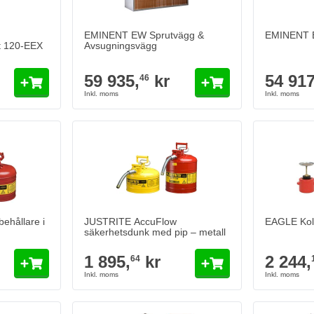
EMINENT EW Sprutvägg &
EMINENT E
t 120-EEX
Avsugningsvägg
59 935,
kr
54 917
46
ållare i metall – Läckagefri
JUSTRITE AccuFlow säkerhetsdunk med pip – metal
EAGLE Kolv
1 895,
kr
2 244,
64
10
I lager
I lager
Antal
Antal
Config Color
Version
Lägg till i kundvagn
Lägg till i kundvagn
ehållare i
JUSTRITE AccuFlow
EAGLE Kol
säkerhetsdunk med pip – metall
Version
1 895,
kr
2 244,
64
vfallskorg i HDPE, röd
JUSTRITE Säkerhetsdämpningstank 83 liter Metall
JUSTRITE R