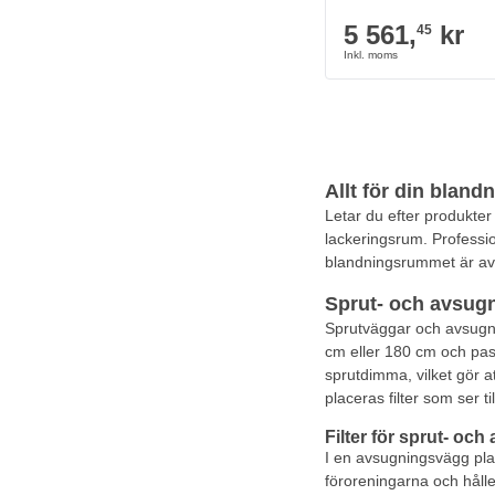
5 561,
kr
45
Allt för din bland
Letar du efter produkter
lackeringsrum. Professi
blandningsrummet är av h
Sprut- och avsug
Sprutväggar och avsugni
cm eller 180 cm och pas
sprutdimma, vilket gör a
placeras filter som ser t
Filter för sprut- oc
I en avsugningsvägg plac
föroreningarna och håller