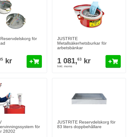
kr
1 081,
kr
63
s inom 2-3 dagar
Levereras inom 2-3 dagar
Antal
Config Color
Lägg till i kundvagn
Lägg till i kund
Reservdelskorg för
JUSTRITE
bad
Metallsäkerhetsburkar för
arbetsbänkar
Version
kr
1 081,
kr
85
63
V
JUSTRITE Reservdelskorg för
ervinningssystem för
83 liters doppbehållare
ar 28202