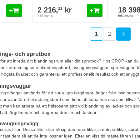
2 216,
kr
18 398
21
1
2
You're currently r
Sida
nings- och sprutbox
 för att inreda ditt blandningsrum eller din sprutbox? Hos CROP kan du v
onell utrustning som blandningsbord, avsugningsväggar, sprutväggar, fä
ögsta kvalitet och garanterar ett professionellt resultat och ett snygg
ningsväggar
ngsväggar används för att suga upp färgångor, ångor från lösningsme
sar ovanför ett blandningsbord som finns att köpa hos oss som tillval.
tt man kan arbeta på ett hälsosamt sätt vid blandning av lacker och sp
ill att färgdimman och ångorna dras in och fastnar.
h avsugningsvägg
eras filter. Dessa filter drar till sig dammpartiklar, smutspartiklar, sp
 fast dem så att de inte lossnar igen. Efter en viss tid måste filtren i 