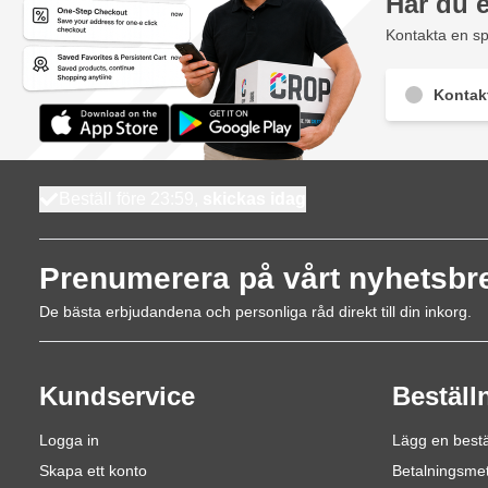
Har du 
Kontakta en sp
Kontak
Beställ före 23:59,
skickas idag
Prenumerera på vårt nyhetsbr
De bästa erbjudandena och personliga råd direkt till din inkorg.
Kundservice
Beställ
Logga in
Lägg en bestä
Skapa ett konto
Betalningsme