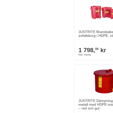
1 798,
kr
06
Skickas inom 1-2 
Antal
Innehåll
JUSTRITE Brandsäke
avfallskorg i HDPE, r
1 798,
kr
06
JUSTRITE Dämpningstan
5 561,
kr
45
I lager
Antal
Config Color
JUSTRITE Dämpnings
metall med HDPE-insid
– röd och gul