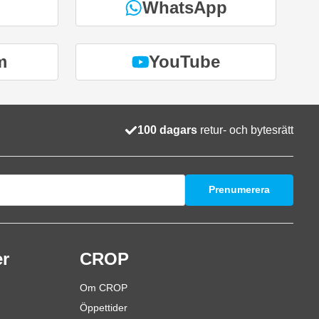
WhatsApp
m
YouTube
100 dagars
retur- och bytesrätt
Prenumerera
er
CROP
Om CROP
Öppettider