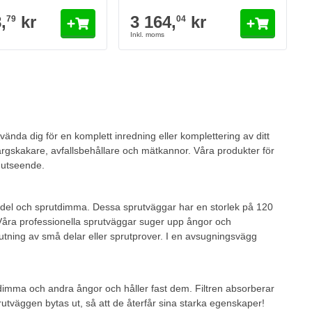
,
kr
3 164,
kr
79
04
eading page
ända dig för en komplett inredning eller komplettering av ditt
rgskakare, avfallsbehållare och mätkannor. Våra produkter för
t utseende.
del och sprutdimma. Dessa sprutväggar har en storlek på 120
 Våra professionella sprutväggar suger upp ångor och
rutning av små delar eller sprutprover. I en avsugningsvägg
rutdimma och andra ångor och håller fast dem. Filtren absorberar
sprutväggen bytas ut, så att de återfår sina starka egenskaper!