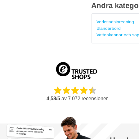
Andra katego
Verkstadsinredning
Blandarbord
Vattenkannor och so
4,58/5
av
7 072
recensioner