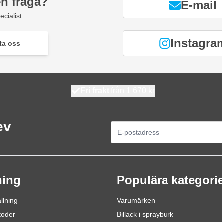
en fråga?
E-mail
ecialist
Instagra
ta oss
Fri frakt
från 1 670 kr
ev
E-postadress
ning
Populära kategori
llning
Varumärken
toder
Billack i sprayburk