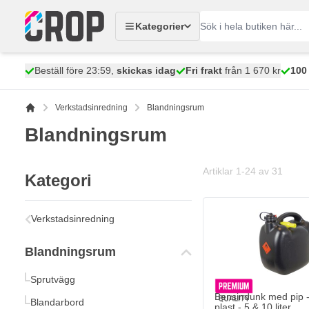
Hoppa till innehållet
Kategorier
Beställ före 23:59,
skickas idag
Fri frakt
från 1 670 kr
100
Verkstadsinredning
Blandningsrum
Blandningsrum
Artiklar
1
-
24
av
31
Kategori
Bensindunk med pip - Sv
141,
kr
48
Verkstadsinredning
I lager
Blandningsrum
Antal
Innehåll
Sprutvägg
Bensindunk med pip -
Blandarbord
plast - 5 & 10 liter