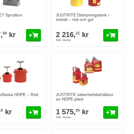
7 Sprutbox
JUSTRITE Dämpningstank i
metall – röd och gul
Version
,
kr
2 216,
kr
60
21
l
flaska HDPE – Röd
JUSTRITE säkerhetsbehållare av HDPE-pl
kr
1 575,
kr
05
I lager
Antal
Version
Lägg till i kundvagn
Lägg till i kund
vflaska HDPE – Röd
JUSTRITE säkerhetsbehållare
av HDPE-plast
kr
1 575,
kr
10
05
eservdelskorg för små doppbad
JUSTRITE Metallsäkerhetsburkar för arbe