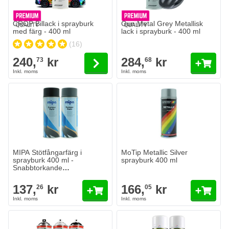
CROP Billack i sprayburk
Gun Metal Grey Metallisk
med färg - 400 ml
lack i sprayburk - 400 ml
(16)
240,
kr
284,
kr
73
68
MIPA Stötfångarfärg i sprayburk 400 ml - Snabbtorkande stötfånga
137,
kr
26
I lager
Antal
Config Color
Lägg till i kundvagn
MIPA Stötfångarfärg i
MoTip Metallic Silver
sprayburk 400 ml -
sprayburk 400 ml
Snabbtorkande
stötfångarfärg
137,
kr
166,
kr
26
05
Colormatic fälglack i sprayburk 400 ml
FINIXA Fälglack Silver i spraybur
180,
kr
115,
kr
24
29
I lager
I lager