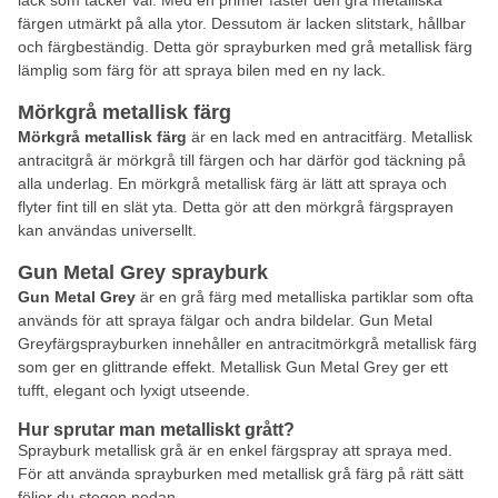
lack som täcker väl. Med en primer fäster den grå metalliska
färgen utmärkt på alla ytor. Dessutom är lacken slitstark, hållbar
och färgbeständig. Detta gör sprayburken med grå metallisk färg
lämplig som färg för att spraya bilen med en ny lack.
Mörkgrå metallisk färg
Mörkgrå metallisk färg
är en lack med en antracitfärg. Metallisk
antracitgrå är mörkgrå till färgen och har därför god täckning på
alla underlag. En mörkgrå metallisk färg är lätt att spraya och
flyter fint till en slät yta. Detta gör att den mörkgrå färgsprayen
kan användas universellt.
Gun Metal Grey sprayburk
Gun Metal Grey
är en grå färg med metalliska partiklar som ofta
används för att spraya fälgar och andra bildelar. Gun Metal
Greyfärgsprayburken innehåller en antracitmörkgrå metallisk färg
som ger en glittrande effekt. Metallisk Gun Metal Grey ger ett
tufft, elegant och lyxigt utseende.
Hur sprutar man metalliskt grått?
Sprayburk metallisk grå är en enkel färgspray att spraya med.
För att använda sprayburken med metallisk grå färg på rätt sätt
följer du stegen nedan.