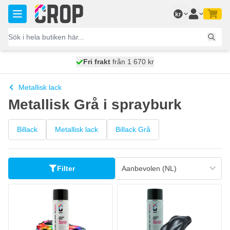
Hoppa till innehållet
kr
100 dagars
Fri frakt
från 1 670 kr
skickas idag
Metallisk lack
Metallisk Grå i sprayburk
Billack
Metallisk lack
Billack Grå
Filter