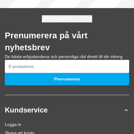
100 dagars
Fri frakt
från 1 670 kr
skickas idag
Prenumerera på vårt
nyhetsbrev
De bästa erbjudandena och personliga råd direkt till din inkorg.
E-postadress
Prenumerera
Kundservice
Logga in
Skapa ett konto