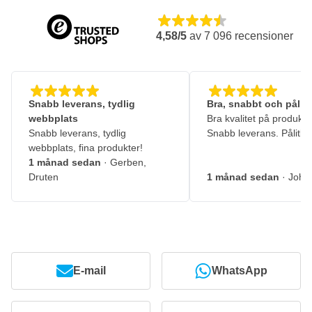
4,58/5
av
7 096
recensioner
Snabb leverans, tydlig
Bra, snabbt och pålitl
webbplats
Bra kvalitet på produkte
Snabb leverans, tydlig
Snabb leverans. Pålitlig
webbplats, fina produkter!
1 månad sedan
· Gerben,
Druten
1 månad sedan
· John
E-mail
WhatsApp