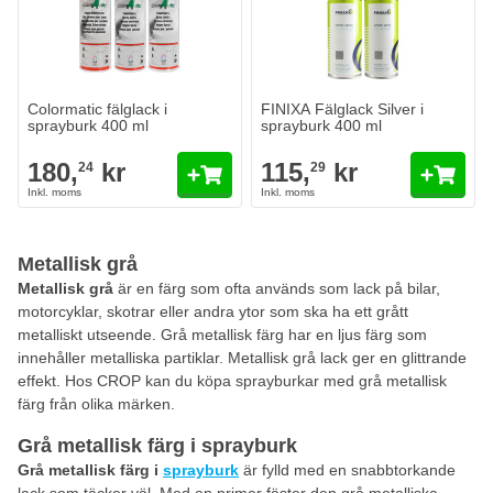
Antal
Antal
Config Color
Config Color
Lägg till i kundvagn
Lägg till i
Colormatic fälglack i
FINIXA Fälglack Silver i
sprayburk 400 ml
sprayburk 400 ml
180,
kr
115,
kr
24
29
Metallisk grå
Metallisk grå
är en färg som ofta används som lack på bilar,
motorcyklar, skotrar eller andra ytor som ska ha ett grått
metalliskt utseende. Grå metallisk färg har en ljus färg som
innehåller metalliska partiklar. Metallisk grå lack ger en glittrande
effekt. Hos CROP kan du köpa sprayburkar med grå metallisk
färg från olika märken.
Grå metallisk färg i sprayburk
Grå metallisk färg i
sprayburk
är fylld med en snabbtorkande