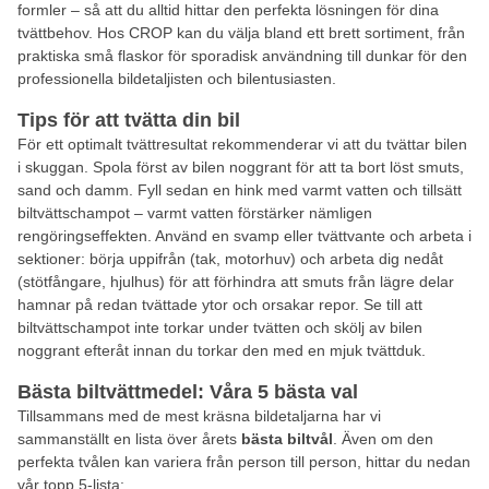
formler – så att du alltid hittar den perfekta lösningen för dina
tvättbehov. Hos CROP kan du välja bland ett brett sortiment, från
praktiska små flaskor för sporadisk användning till dunkar för den
professionella bildetaljisten och bilentusiasten.
Tips för att tvätta din bil
För ett optimalt tvättresultat rekommenderar vi att du tvättar bilen
i skuggan. Spola först av bilen noggrant för att ta bort löst smuts,
sand och damm. Fyll sedan en hink med varmt vatten och tillsätt
biltvättschampot – varmt vatten förstärker nämligen
rengöringseffekten. Använd en svamp eller tvättvante och arbeta i
sektioner: börja uppifrån (tak, motorhuv) och arbeta dig nedåt
(stötfångare, hjulhus) för att förhindra att smuts från lägre delar
hamnar på redan tvättade ytor och orsakar repor. Se till att
biltvättschampot inte torkar under tvätten och skölj av bilen
noggrant efteråt innan du torkar den med en mjuk tvättduk.
Bästa biltvättmedel: Våra 5 bästa val
Tillsammans med de mest kräsna bildetaljarna har vi
sammanställt en lista över årets
bästa biltvål
. Även om den
perfekta tvålen kan variera från person till person, hittar du nedan
vår topp 5-lista: