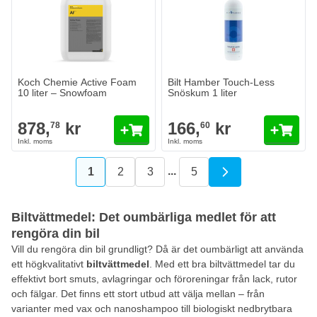
Koch Chemie Active Foam
Bilt Hamber Touch-Less
10 liter – Snowfoam
Snöskum 1 liter
878,
kr
166,
kr
78
60
...
1
2
3
5
You're currently reading page
Sida
Sida
Sida
Biltvättmedel: Det oumbärliga medlet för att
rengöra din bil
Vill du rengöra din bil grundligt? Då är det oumbärligt att använda
ett högkvalitativt
biltvättmedel
. Med ett bra biltvättmedel tar du
effektivt bort smuts, avlagringar och föroreningar från lack, rutor
och fälgar. Det finns ett stort utbud att välja mellan – från
varianter med vax och nanoshampoo till biologiskt nedbrytbara