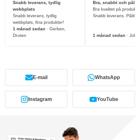
Snabb leverans, tydlig
Bra, snabbt och pålitl
webbplats
Bra kvalitet på produkte
Snabb leverans, tydlig
Snabb leverans. Pålitlig
webbplats, fina produkter!
1 månad sedan
· Gerben,
Druten
1 månad sedan
· John
E-mail
WhatsApp
Instagram
YouTube