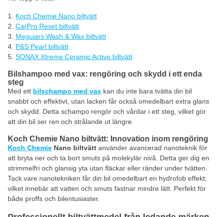
Koch Chemie Nano biltvätt
CarPro Reset biltvätt
Meguiars Wash & Wax biltvätt
P&S Pearl biltvätt
SONAX Xtreme Ceramic Active biltvätt
Bilshampoo med vax: rengöring och skydd i ett enda
steg
Med ett
bilschampo med vax
kan du inte bara tvätta din bil
snabbt och effektivt, utan lacken får också omedelbart extra glans
och skydd. Detta schampo rengör och vårdar i ett steg, vilket gör
att din bil ser ren och strålande ut längre.
Koch Chemie Nano biltvätt: Innovation inom rengöring
Koch Chemie
Nano biltvätt
använder avancerad nanoteknik för
att bryta ner och ta bort smuts på molekylär nivå. Detta ger dig en
strimmelfri och glansig yta utan fläckar eller ränder under tvätten.
Tack vare nanotekniken får din bil omedelbart en hydrofob effekt,
vilket innebär att vatten och smuts fastnar mindre lätt. Perfekt för
både proffs och bilentusiaster.