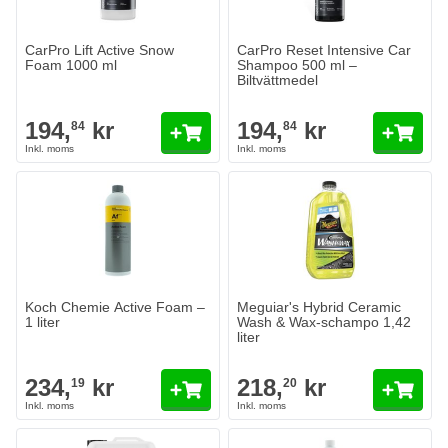
CarPro Lift Active Snow
CarPro Reset Intensive Car
Foam 1000 ml
Shampoo 500 ml –
Biltvättmedel
194,
kr
194,
kr
84
84
Koch Chemie Active Foam –
Meguiar's Hybrid Ceramic
1 liter
Wash & Wax-schampo 1,42
liter
234,
kr
218,
kr
19
20