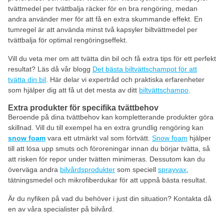
tvättmedel per tvättbalja räcker för en bra rengöring, medan
andra använder mer för att få en extra skummande effekt. En
tumregel är att använda minst två kapsyler biltvättmedel per
tvättbalja för optimal rengöringseffekt.
Vill du veta mer om att tvätta din bil och få extra tips för ett perfekt
resultat? Läs då vår blogg
Det bästa biltvättschampot för att
tvätta din bil
. Här delar vi expertråd och praktiska erfarenheter
som hjälper dig att få ut det mesta av ditt
biltvättschampo
.
Extra produkter för specifika tvättbehov
Beroende på dina tvättbehov kan kompletterande produkter göra
skillnad. Vill du till exempel ha en extra grundlig rengöring kan
snow foam
vara ett utmärkt val som förtvätt.
Snow foam
hjälper
till att lösa upp smuts och föroreningar innan du börjar tvätta, så
att risken för repor under tvätten minimeras. Dessutom kan du
överväga andra
bilvårdsprodukter
som speciell
sprayvax
,
tätningsmedel och mikrofiberdukar för att uppnå bästa resultat.
Är du nyfiken på vad du behöver i just din situation? Kontakta då
en av våra specialister på bilvård.