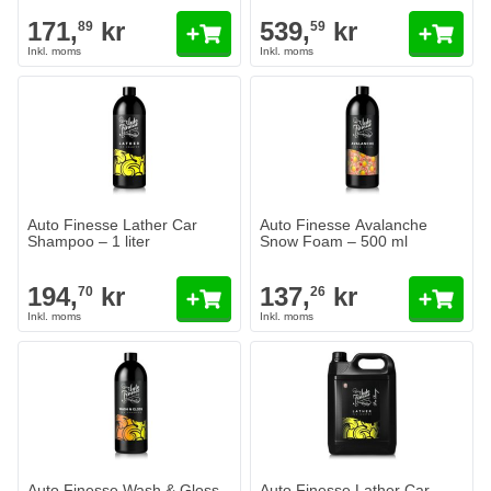
171,
kr
539,
kr
89
59
Auto Finesse Lather Car
Auto Finesse Avalanche
Shampoo – 1 liter
Snow Foam – 500 ml
194,
kr
137,
kr
70
26
Auto Finesse Wash & Gloss
Auto Finesse Lather Car