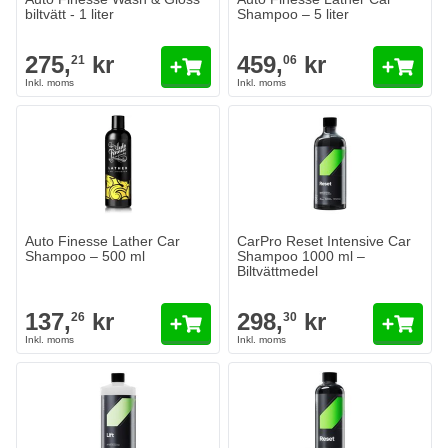
biltvätt - 1 liter
Shampoo – 5 liter
275,
kr
459,
kr
21
06
Auto Finesse Lather Car
CarPro Reset Intensive Car
Shampoo – 500 ml
Shampoo 1000 ml –
Biltvättmedel
137,
kr
298,
kr
26
30