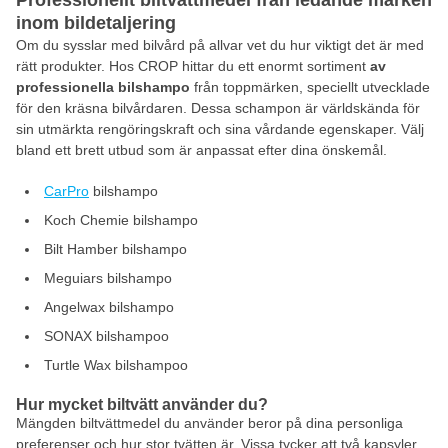
Professionellt biltvättmedel från ledande märken
inom bildetaljering
Om du sysslar med bilvård på allvar vet du hur viktigt det är med
rätt produkter. Hos CROP hittar du ett enormt sortiment
av
professionella bilshampo
från toppmärken, speciellt utvecklade
för den kräsna bilvårdaren. Dessa schampon är världskända för
sin utmärkta rengöringskraft och sina vårdande egenskaper. Välj
bland ett brett utbud som är anpassat efter dina önskemål.
CarPro
bilshampo
Koch Chemie bilshampo
Bilt Hamber bilshampo
Meguiars bilshampo
Angelwax bilshampo
SONAX bilshampoo
Turtle Wax bilshampoo
Hur mycket biltvätt använder du?
Mängden biltvättmedel du använder beror på dina personliga
preferenser och hur stor tvätten är. Vissa tycker att två kapsyler