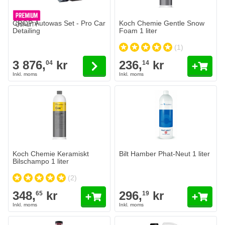
The price depends on the options chosen on the product page
CROP Autowas Set - Pro Car
Koch Chemie Gentle Snow
Detailing
Foam 1 liter
(1)
3 876,
kr
236,
kr
04
14
Koch Chemie Keramiskt
Bilt Hamber Phat-Neut 1 liter
Bilschampo 1 liter
(2)
348,
kr
296,
kr
65
19