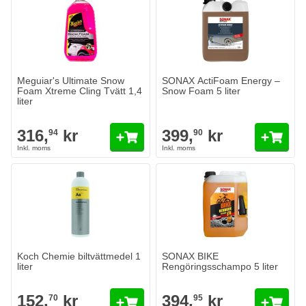
Meguiar's Ultimate Snow
SONAX ActiFoam Energy –
Foam Xtreme Cling Tvätt 1,4
Snow Foam 5 liter
liter
316,
kr
399,
kr
94
90
Koch Chemie biltvättmedel 1
SONAX BIKE
liter
Rengöringsschampo 5 liter
152,
kr
394,
kr
70
95