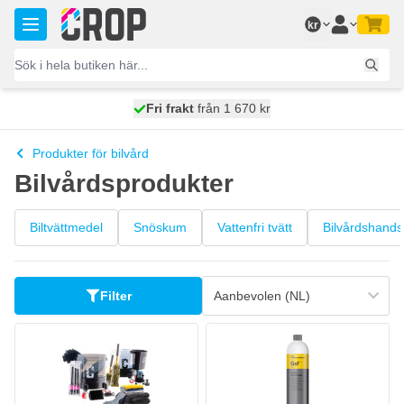
Hoppa till innehållet
kr
100 dagars
Fri frakt
från 1 670 kr
skickas idag
Produkter för bilvård
Bilvårdsprodukter
Biltvättmedel
Snöskum
Vattenfri tvätt
Bilvårdshand
Filter