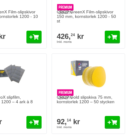
X Film-slipskivor
CROP GreenX Film-slipskivor
rnstorlek 1200 - 10
150 mm, kornstorlek 1200 - 50
st
kr
426,
kr
24
X slipfilm,
CROP Gold slipskiva 75 mm,
 1200 – 4 ark à 8
kornstorlek 1200 – 50 stycken
r
92,
kr
14