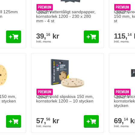
ell 125mm
CROP Vattentåligt sandpapper,
CROP Green
en
kornstorlek 1200 - 230 x 280
150 mm, ko
mm - 4 st
st
39,
kr
115,
16
14
 150 mm,
CROP Gold slipskiva 150 mm,
CROP Micro
0 stycken
kornstorlek 1200 – 10 stycken
kornstorlek
stycken
57,
kr
69,
k
56
14