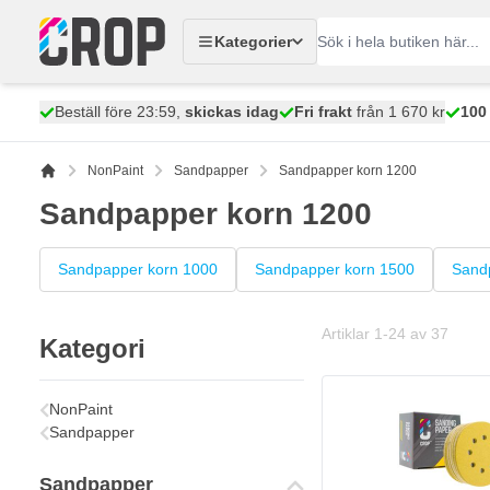
Hoppa till innehållet
Kategorier
Beställ före 23:59,
skickas idag
Fri frakt
från 1 670 kr
100
NonPaint
Sandpapper
Sandpapper korn 1200
Sandpapper korn 1200
Sandpapper korn 1000
Sandpapper korn 1500
Sand
Artiklar
1
-
24
av
37
Kategori
NonPaint
Sandpapper
Sandpapper