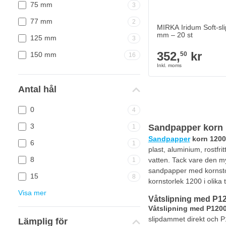
75 mm
3
77 mm
2
MIRKA Iridum Soft-sli
mm – 20 st
125 mm
3
352,
kr
150 mm
50
16
Antal hål
0
4
3
Sandpapper korn 
1
Sandpapper
korn 1200
6
1
plast, aluminium, rostfri
8
vatten. Tack vare den m
1
sandpapper med kornstorl
15
8
kornstorlek 1200 i olik
Visa mer
Våtslipning med P1
Våtslipning med P120
slipdammet direkt och P1
Lämplig för