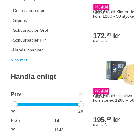
Delta sandpapper
CROP Gold Sliprond
korn 1200 - 50 styck
Slipduk
Schuurpapier Grof
172,
kr
84
Schuurpapier Fijn
Handslippapper
Visa mer
Handla enligt
Pris
CROP Gold slipskiva
kornstorlek 1200 – 5
39
1148
195,
kr
28
Från
Till