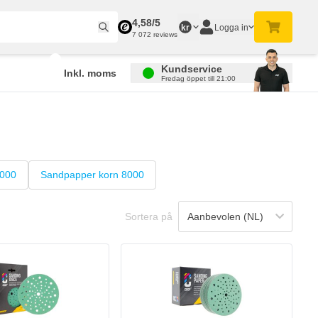
4,58/5
Logga in
kr
7 072 reviews
Kundservice
Inkl. moms
Fredag öppet till 21:00
6000
Sandpapper korn 8000
Sortera på