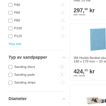
med 15 hål
P40
4
297,
kr
59
P60
4
P80
6
3M Hookit flexibel sku
P100
4
424,
kr
15
I lager
P120
6
Antal
Korn
Visa mer
Typ av sandpapper
3M Hookit flexibel sk
140 x 170 mm – 10 s
Sanding discs
25
424,
kr
15
Sanding pads
11
Sanding strips
1
MIRKA Iridum Soft-slip
352,
kr
50
I lager
Diameter
Antal
Korn