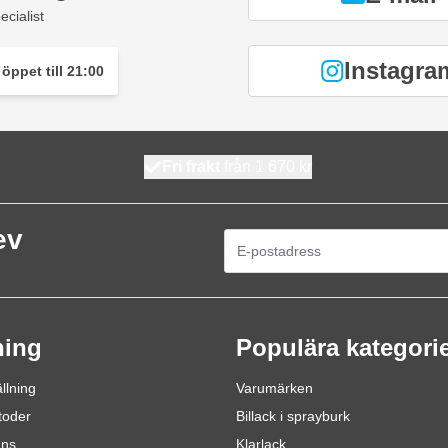
ecialist
Instagra
öppet till 21:00
Fri frakt
från 1 670 kr
ev
E-postadress
ning
Populära kategori
llning
Varumärken
toder
Billack i sprayburk
ans
Klarlack