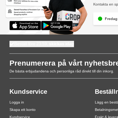
Kontakta en sp
Fredag 
Beställ före 23:59,
skickas idag
Prenumerera på vårt nyhetsbr
De bästa erbjudandena och personliga råd direkt till din inkorg.
Kundservice
Beställ
Logga in
Lägg en bestä
Skapa ett konto
Betalningsme
Kundservice
Frakt & lever