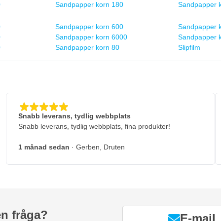
0
Sandpapper korn 180
Sandpapper k
0
Sandpapper korn 600
Sandpapper k
0
Sandpapper korn 6000
Sandpapper 
0
Sandpapper korn 80
Slipfilm
Snabb leverans, tydlig webbplats
Snabb leverans, tydlig webbplats, fina produkter!
1 månad sedan
· Gerben, Druten
en fråga?
E-mail