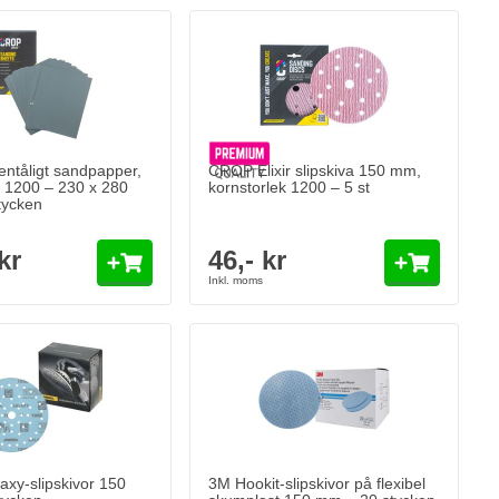
ntåligt sandpapper,
CROP Elixir slipskiva 150 mm,
k 1200 – 230 x 280
kornstorlek 1200 – 5 st
tycken
kr
46,- kr
y-slipskivor 150 mm – 50 stycken
3M Hookit-slipskivor på flexibel skumplas
r
968,
kr
86
I lager
Antal
Korn
Lägg till i kundvagn
Lägg till i kund
xy-slipskivor 150
3M Hookit-slipskivor på flexibel