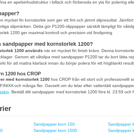
fina en apelsinhudstruktur i billack och förbereda en yta för polering ell
ppapper?
n mycket fin kornstorlek som ger ett fint och jämnt slipresultat. Jäm
nliga slipmärken. Detta gör P1200-slippapper särskilt lämpligt för våtsli
ek 1200 ger maximal kontroll och precision vid finslipning.
 sandpapper med kornstorlek 1200?
torlek 1200 används
när en mycket fin finish krävs. Denna kornstorlek
lacklager. Genom att våtslipa med sandpapper P1200 tar du bort lätta r
 för att mattra klarlack innan du börjar polera för ett högblankt result
rn 1200 hos CROP
r med kornstorlek 1200
hos CROP från ett stort och professionellt
INIXA och många fler. Oavsett om du letar efter vattentätt sandpapper 
askin
. Beställ ditt sandpapper med kornstorlek 1200 före kl. 23:59 och 
rier
0
Sandpapper korn 150
Sandpapper 
00
Sandpapper korn 1500
Sandpapper k