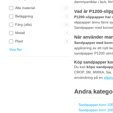
dammpartiklar i lack, för
Alla material
13
Vad är P1200-sli
Beläggning
6
P1200-slippapper har
e
slippapper ännu färre sy
Färg (alla)
19
Sandpapper med kornstorl
Metall
5
När använder man
Plast
8
Sandpapper med korns
applicering av ett nytt 
Visa fler
sandpapper P1200 utmärkt
Köp sandpapper ko
Du kan
köpa sandpappe
CROP, 3M, MIRKA, Sia, F
användning på en
slipm
Andra katego
Sandpapper korn 10
Sandpapper korn 10