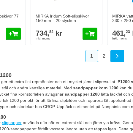
Lägg till i kundvagn
Lägg till i kundvagn
pskivor 77
MIRKA Iridum Soft-slipskivor
MIRKA vatt
150 mm – 20 stycken
230 x 280 
734,
kr
461,
84
23
1
2
You're currently r
Sida
1200
ger ett extra fint repmönster och ett mycket jämnt slipresultat.
P1200 
tt stål och andra känsliga material. Med
sandpapper korn 1200
kan du 
ycket fina kornstorleken avlägsnar
sandpapper 1200
lätta lackfel och
ek 1200 perfekt för att förfina slipbilden och reparera lätt apelsinhud 
a typer och storlekar hos CROP. Upptäck sortimentet på Nonpaints.com n
200
0
-
slippapper
används ofta när en extremt slät och jämn yta krävs. Gen
200-sandpapperet förblir vassare längre utan att täppas igen. Detta gö