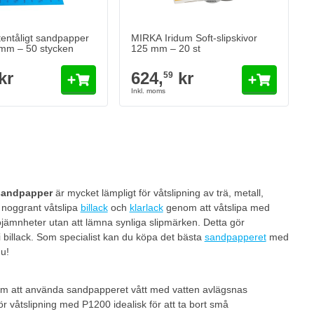
Lägg till i kundvagn
Lägg till i kund
entåligt sandpapper
MIRKA Iridum Soft-slipskivor
mm – 50 stycken
125 mm – 20 st
kr
624,
kr
59
eading page
sandpapper
är mycket lämpligt för våtslipning av trä, metall,
noggrant våtslipa
billack
och
klarlack
genom att våtslipa med
 ojämnheter utan att lämna synliga slipmärken. Detta gör
i billack. Som specialist kan du köpa det bästa
sandpapperet
med
u!
om att använda sandpapperet vått med vatten avlägsnas
r våtslipning med P1200 idealisk för att ta bort små