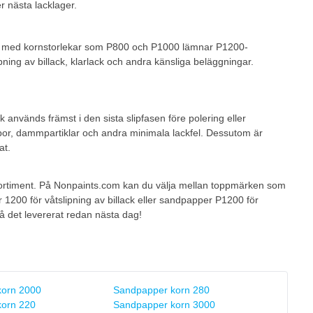
er nästa lacklager.
fört med kornstorlekar som P800 och P1000 lämnar P1200-
pning av billack, klarlack och andra känsliga beläggningar.
 används främst i den sista slipfasen före polering eller
epor, dammpartiklar och andra minimala lackfel. Dessutom är
at.
 sortiment. På Nonpaints.com kan du välja mellan toppmärken som
1200 för våtslipning av billack eller sandpapper P1200 för
få det levererat redan nästa dag!
korn 2000
Sandpapper korn 280
orn 220
Sandpapper korn 3000