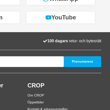
m
YouTube
100 dagars
retur- och bytesrätt
Prenumerera
er
CROP
Om CROP
Öppettider
Kontakt & adressuppgifter