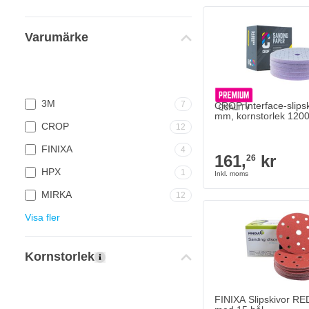
Varumärke
3M
7
CROP Interface-slips
mm, kornstorlek 1200
CROP
12
FINIXA
4
161,
kr
26
HPX
1
MIRKA
12
FINIXA Slipskivor RE
Visa fler
297,
kr
59
I lager
Antal
Kornstorlek
Korn
FINIXA Slipskivor R