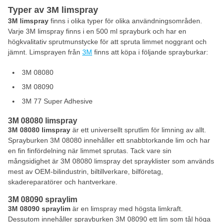
Typer av 3M limspray
3M limspray
finns i olika typer för olika användningsområden.
Varje 3M limspray finns i en 500 ml sprayburk och har en
högkvalitativ sprutmunstycke för att spruta limmet noggrant och
jämnt. Limsprayen från
3M
finns att köpa i följande sprayburkar:
3M 08080
3M 08090
3M 77 Super Adhesive
3M 08080 limspray
3M 08080 limspray
är ett universellt sprutlim för limning av allt.
Sprayburken 3M 08080 innehåller ett snabbtorkande lim och har
en fin finfördelning när limmet sprutas. Tack vare sin
mångsidighet är 3M 08080 limspray det sprayklister som används
mest av OEM-bilindustrin, biltillverkare, bilföretag,
skadereparatörer och hantverkare.
3M 08090 spraylim
3M 08090 spraylim
är en limspray med högsta limkraft.
Dessutom innehåller sprayburken 3M 08090 ett lim som tål höga