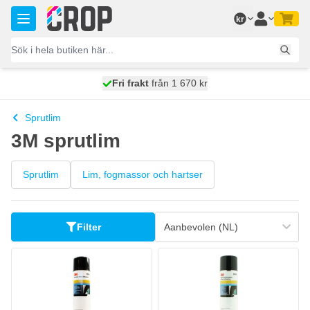
Hoppa till innehållet
kr
100 dagars
Fri frakt
från 1 670 kr
skickas idag
Sprutlim
3M sprutlim
Sprutlim
Lim, fogmassor och hartser
Filter