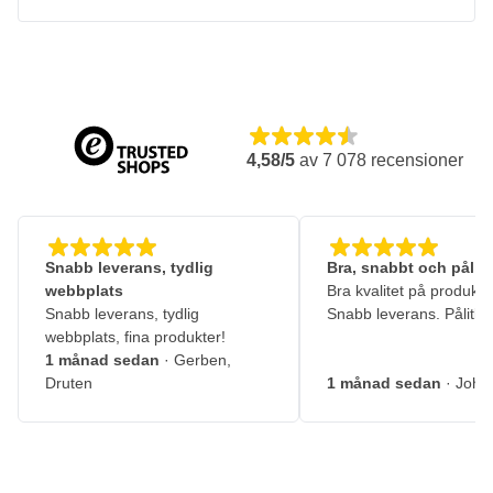
4,58/5
av
7 078
recensioner
Snabb leverans, tydlig
Bra, snabbt och pålitl
webbplats
Bra kvalitet på produkte
Snabb leverans, tydlig
Snabb leverans. Pålitlig
webbplats, fina produkter!
1 månad sedan
· Gerben,
Druten
1 månad sedan
· John