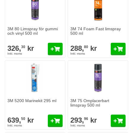
3M 80 Limspray för gummi
3M 74 Foam Fast limspray
och vinyl 500 ml
500 ml
326,
kr
288,
kr
30
80
3M 5200 Marinekit 295 ml
3M 75 Omplacerbart
limspray 500 ml
639,
kr
293,
kr
50
96