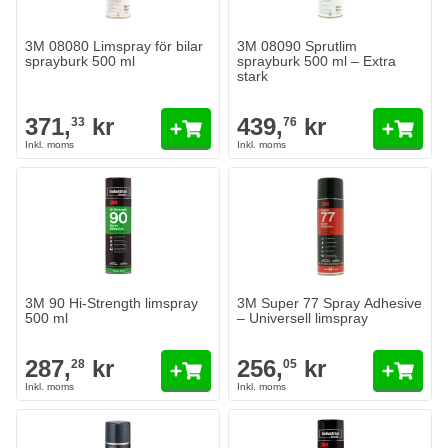
3M 08080 Limspray för bilar
3M 08090 Sprutlim
sprayburk 500 ml
sprayburk 500 ml – Extra
stark
371,
kr
439,
kr
33
76
3M 90 Hi-Strength limspray
3M Super 77 Spray Adhesive
500 ml
– Universell limspray
287,
kr
256,
kr
28
05