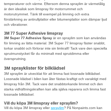
temperaturer och värme. Eftersom denna spraylim är värmetålig
är den idealisk som limspray för motorrummet och
motorutrymmet. Tänk till exempel på limning och extra
förstärkning av antirullplattor eller bitumenplattor som dämpar ljud
och vibrationer.
3M 77 Super Adhesive limspray
3M Super 77 Adhesive Spray
är en spraylim som kan användas
för limning av lätta material. 3M Super 77 limspray fäster snabbt,
torkar snabbt och förlorar inte sin limkraft! Tack vare den speciella
sprutmunstycket får du minimalt med sprutdimma eller
översprutning.
3M sprayklister för bilklädsel
3M spraylim är utvecklat för att limma fast lossnade bilklädsel.
Lossnade klädsel i bilen kan åter fästas kraftigt och varaktigt med
limspray från 3M. Tack vare det snabbtorkande limmet och den
starka vidhäftningskraften kan alla själva reparera och limma fast
lossnade bilklädsel.
Vill du köpa 3M limspray eller spraylim?
Vill du köpa 3M limspray eller
spraylim
? På Nonpaints.com kan