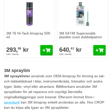
3M 76 Hi-Tack limspray 500
3M 04748 Supersnabb
ml
plastlim svart dubbelpatron
293,
kr
640,
kr
96
61
3M spraylim
3M sprayklister
används som OEM-limspray för limning av tak-
och takbeklädnad i bilar, instrumentbräda, fotmattor och andra
tyger, läder, vinyl eller alcantara. Biltillverkare använder 3M
sprayklister för att reparera och osynligt återställa
originalbeläggningar som lossnat. Eftersom limmet finns i
sprayburk
kan 3M limspray enkelt användas av alla. Hos CROP
kan du köpa alla typer av 3M sprayklister.