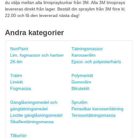
du välja mellan alla limsprayburkar från 3M. Alla 3M limsprays
levereras direkt från lager. Beställ din spraylim från 3M före kl.
22.00 och få den levererad nästa dag!
Andra kategorier
NonPaint
Tätningsmassor
Lim, fogmassor och hartser
Karosserilim
2K-lim
Epoxi- och polyesterharts
Trälim
Polymerkitt
Limkitt
Gummilim
Fogmassa
Bilrutekitt
Gänglåsningsmedel och
Sprutlim
gängtätningsmedel
Penselbar karosseritätning
Loctite gänglåsningsmedel
Terosontätningsmassa
Sikaflextätningsmassa
Tillbehör