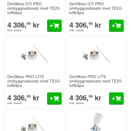
DeVilbiss GTi PRO
DeVilbiss GTi PRO
ombyggnadssats med TE20-
ombyggnadssats med TE10-
luftkåpa
luftkåpa
4 306,
kr
4 306,
kr
99
99
DeVilbiss PRO LITE ombyggnadssats med TE10-luftkåpa
DeVilbiss PRO LITE ombyggnads
4 306,
kr
4 306,
kr
99
99
I lager
I lager
Antal
Antal
Munstycksöppning
Munstycksöppning
Lägg till i kundvagn
Lägg till i
DeVilbiss PRO LITE
DeVilbiss PRO LITE
ombyggnadssats med TE10-
ombyggnadssats med TE20-
luftkåpa
luftkåpa
4 306,
kr
4 306,
kr
99
99
DeVilbiss GTi PRO ombyggnadssats med T110-luftkåpa
4 306,
kr
99
I lager