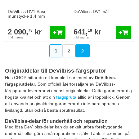
DeVilbiss DV1 Base-
DeVilbiss DV1-nål
munstycke 1,4 mm
2 090,
kr
641,
kr
78
18
1
2
You're currently reading page
Sida
Originaldelar till DeVilbiss-färgsprutor
Hos CROP hittar du ett komplett sortiment
av DeVilbiss-
färgsprutdelar
. Som officiell återförsäljare av DeVilbiss-
färgsprutor levererar vi endast originaldelar. Detta garanterar dig
högsta kvalitet och att din
färgspruta
alltid är i toppskick. Genom
att använda originaldelar garanterar du inte bara sprutans
livslängd, utan också bästa sprutresultat.
DeVilbiss-delar för underhåll och reparation
Med lösa DeVilbiss-delar kan du enkelt utföra förebyggande
underhåll eller göra små reparationer själv. Tänk till exempel på