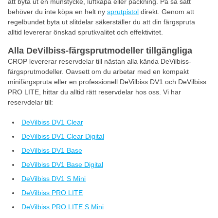
att byta ut en munstycke, luftkåpa eller packning. På så sätt
behöver du inte köpa en helt ny
sprutpistol
direkt. Genom att
regelbundet byta ut slitdelar säkerställer du att din färgspruta
alltid levererar önskad sprutkvalitet och effektivitet.
Alla DeVilbiss-färgsprutmodeller tillgängliga
CROP levererar reservdelar till nästan alla kända DeVilbiss-
färgsprutmodeller. Oavsett om du arbetar med en kompakt
minifärgspruta eller en professionell DeVilbiss DV1 och DeVilbiss
PRO LITE, hittar du alltid rätt reservdelar hos oss. Vi har
reservdelar till:
DeVilbiss DV1 Clear
DeVilbiss DV1 Clear Digital
DeVilbiss DV1 Base
DeVilbiss DV1 Base Digital
DeVilbiss DV1 S Mini
DeVilbiss PRO LITE
DeVilbiss PRO LITE S Mini