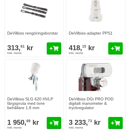
DeVilbiss rengöringsborstar
DeVilbiss-adapter PPS1
313,
kr
418,
kr
61
15
DeVilbiss DGi PRO POD digitalt 
3 233,
kr
73
I lager
Antal
Version
Lägg till i
DeVilbiss SLG 620 HVLP
DeVilbiss DGi PRO POD
färgspruta med övre
digitalt manometer &
behållare 1,8 mm
tryckregulator
1 950,
kr
3 233,
kr
69
73