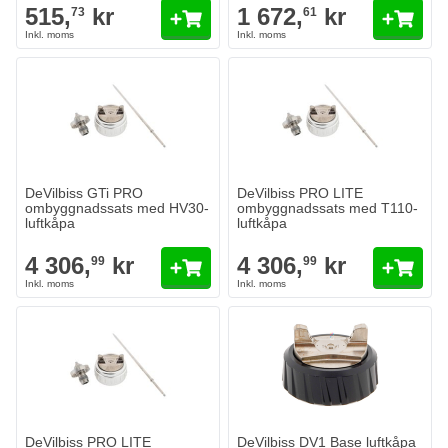
515,
kr
1 672,
kr
73
61
DeVilbiss GTi PRO ombyggnadssats med HV30-luftkåpa
DeVilbiss PRO LITE ombyggnads
4 306,
kr
4 306,
kr
99
99
I lager
I lager
Antal
Antal
Munstycksöppning
Munstycksöppning
Lägg till i kundvagn
Lägg till i
DeVilbiss GTi PRO
DeVilbiss PRO LITE
ombyggnadssats med HV30-
ombyggnadssats med T110-
luftkåpa
luftkåpa
4 306,
kr
4 306,
kr
99
99
DeVilbiss PRO LITE ombyggnadssats med HV30-luftkåpa
4 306,
kr
99
I lager
Antal
Munstycksöppning
Lägg till i kundvagn
DeVilbiss PRO LITE
DeVilbiss DV1 Base luftkåpa