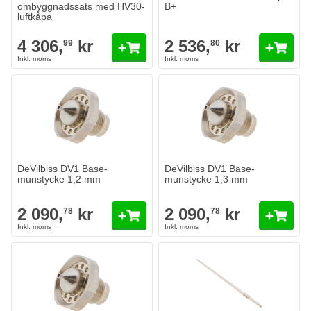
ombyggnadssats med HV30-
B+
luftkåpa
4 306,
kr
2 536,
kr
99
80
DeVilbiss DV1 Base-
DeVilbiss DV1 Base-
munstycke 1,2 mm
munstycke 1,3 mm
2 090,
kr
2 090,
kr
78
78