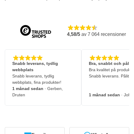
4,58/5
av
7 064
recensioner
Snabb leverans, tydlig
Bra, snabbt och pålitl
webbplats
Bra kvalitet på produkte
Snabb leverans, tydlig
Snabb leverans. Pålitlig
webbplats, fina produkter!
1 månad sedan
· Gerben,
Druten
1 månad sedan
· John