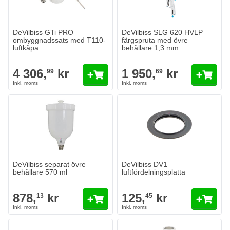
Antal
Munstycksöppning
Lägg till i kundvagn
DeVilbiss GTi PRO
DeVilbiss SLG 620 HVLP
ombyggnadssats med T110-
färgspruta med övre
luftkåpa
behållare 1,3 mm
4 306,
kr
1 950,
kr
99
69
DeVilbiss separat övre
DeVilbiss DV1
behållare 570 ml
luftfördelningsplatta
878,
kr
125,
kr
13
45