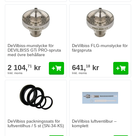
DeVilbiss-munstycke för DEVILBISS GTi PRO-spruta med övre beh
DeVilbiss FLG-munstycke för fär
2 104,
kr
641,
kr
71
18
I lager
I lager
Antal
Antal
Munstycksöppning
Munstycksöppning
Lägg till i kundvagn
Lägg till i
DeVilbiss-munstycke för
DeVilbiss FLG-munstycke för
DEVILBISS GTi PRO-spruta
färgspruta
med övre behållare
2 104,
kr
641,
kr
71
18
DeVilbiss packningssats för
DeVilbiss luftventilbur –
luftventilhus / 5 st (SN-34-K5)
komplett