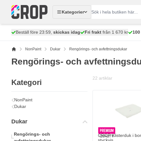
Hoppa till innehållet
Kategorier
Beställ före 23:59,
skickas idag
Fri frakt
från 1 670 kr
100
NonPaint
Dukar
Rengörings- och avfettningsdukar
Rengörings- och avfettningsd
22
artiklar
Kategori
NonPaint
Dukar
Dukar
Rengörings- och
CROP Klisterduk i bom
styckvis
avfettningsdukar