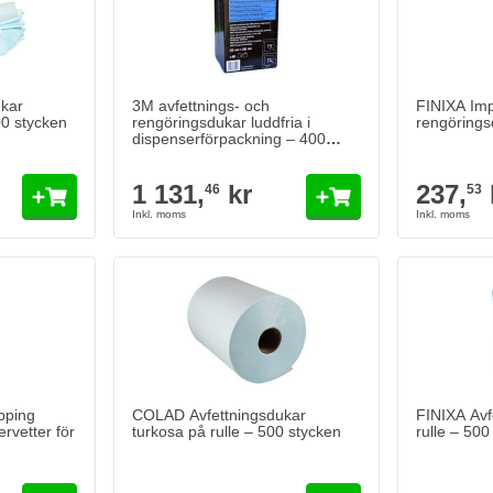
kar
3M avfettnings- och
FINIXA Im
00 stycken
rengöringsdukar luddfria i
rengörings
dispenserförpackning – 400
stycken
1 131,
kr
237,
46
53
pping
COLAD Avfettningsdukar
FINIXA Avf
rvetter för
turkosa på rulle – 500 stycken
rulle – 500