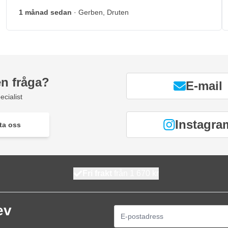
1 månad sedan
· Gerben, Druten
en fråga?
E-mail
ecialist
Instagra
ta oss
Fri frakt
från 1 670 kr
ev
E-postadress