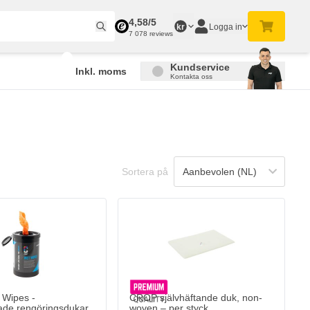
4,58/5
Logga in
kr
7 078 reviews
Kundservice
Inkl. moms
Kontakta oss
Sortera på
Wipes -
CROP självhäftande duk, non-
ade rengöringsdukar
woven – per styck