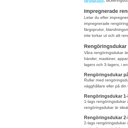
färgsprutor
, lackeringsu
Impregnerade ren
Letar du efter impregne
impregnerade rengörings
färgsprutor, blandnings
inte torkar ut och att r
Rengöringsdukar 
Våra rengöringsdukar är 
händer, maskiner, appara
lagers och 3-lagers, i en 
Rengöringsdukar på 
Rullar med rengöringsdu
vägghållare eller på din 
Rengöringsdukar 1-
1-lags rengöringsdukar ä
rengöringsdukar är ideal
Rengöringsdukar 2-
2-lags rengöringsdukar ä