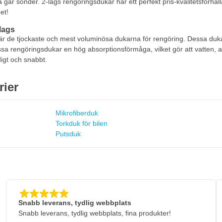
a går sönder. 2-lags rengöringsdukar har ett perfekt pris-kvalitetsförhå
et!
lags
r de tjockaste och mest voluminösa dukarna för rengöring. Dessa dukar
sa rengöringsdukar en hög absorptionsförmåga, vilket gör att vatten, 
igt och snabbt.
rier
Mikrofiberduk
Torkduk för bilen
Putsduk
Snabb leverans, tydlig webbplats
Snabb leverans, tydlig webbplats, fina produkter!