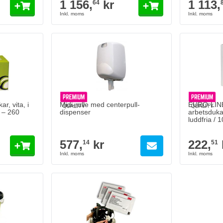
1 156,
kr
1 113,
64
r, vita, i
Midi-rulle med centerpull-
EURO-LINE
 – 260
dispenser
arbetsdukar
luddfria / 
dispenserl
577,
kr
222,
14
51