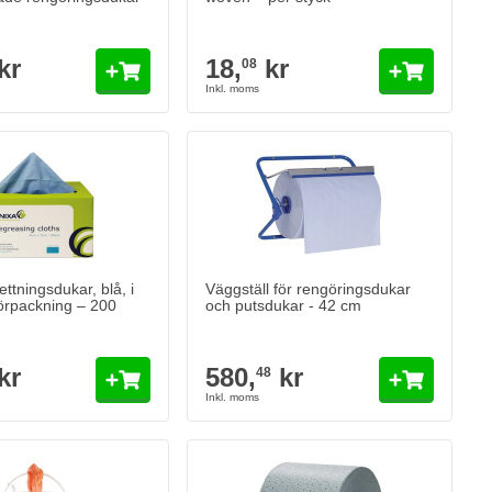
kr
18,
kr
08
ttningsdukar, blå, i
Väggställ för rengöringsdukar
örpackning – 200
och putsdukar - 42 cm
kr
580,
kr
48