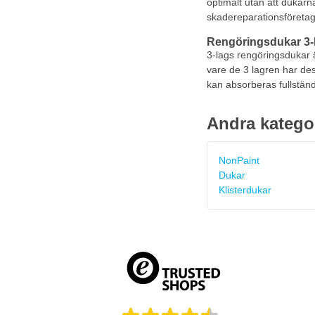
optimalt utan att dukarn
skadereparationsföretag
Rengöringsdukar 3-
3-lags rengöringsdukar ä
vare de 3 lagren har des
kan absorberas fullständ
Andra katego
NonPaint
Dukar
Klisterdukar