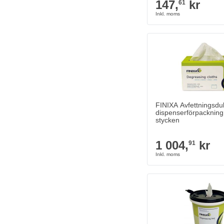
147,
kr
61
FINIXA Avfettningsduka
dispenserförpackning
stycken
1 004,
kr
91