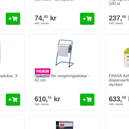
100 st
74,
kr
237,
85
66
dukar, 3-
Golvställ för rengöringsdukar -
FINIXA Avfe
42 cm
dispenserf
stycken
610,
kr
633,
51
50