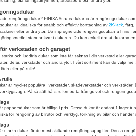
trustning, blandningsutrymmen, arbetsbord och andra ytor.
göringsdukar
rade rengöringsdukar? FINIXA Scrubs-dukarna är rengöringsdukar som 
dukar är idealiska för snabb och effektiv borttagning av
2K-lack
, färg,
maskiner eller andra ytor. De impregnerade rengöringsdukarna finns i 
engöringsmedlet stannar kvar i dukarna. Du kan enkelt dra ut dukarna en 
för verkstaden och garaget
starka och luddfria dukar som inte får saknas i din verkstad eller gara
ter, delar, verkstäder och andra ytor. I vårt sortiment kan du välja me
låda eller på rulle!
rulle
kar är mycket populära i verkstäder, skadeverkstäder och verkstäder. 
verktygsvagn. På så sätt hålls rullen borta från golvet och rengöringsdu
lags
r pappersdukar som är billiga i pris. Dessa dukar är endast 1 lager tu
iska för rengöring av bilrutor och verktyg, torkning av bilar och händer
lags
r starka dukar för de mest skiftande rengöringsuppgifter. Dessa rengör