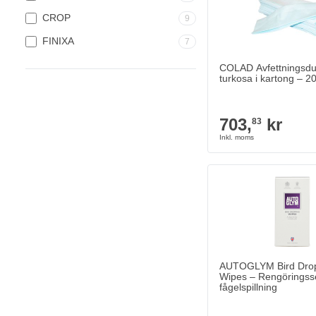
CROP
9
FINIXA
7
COLAD Avfettningsdu
turkosa i kartong – 2
703,
kr
83
AUTOGLYM Bird Dro
Wipes – Rengöringsse
fågelspillning