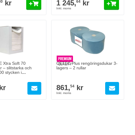
kr
1 245,
kr
80
64
 Xtra Soft 70
CETEC Plus rengöringsdukar 3-
 – slitstarka och
lagers – 2 rullar
100 stycken i
åda
kr
861,
kr
54