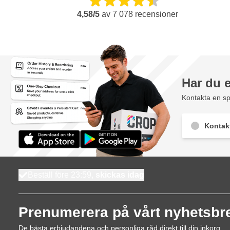
4,58/5
av
7 078
recensioner
Har du 
Kontakta en sp
Kontak
Beställ före 23:59,
skickas idag
Prenumerera på vårt nyhetsbr
De bästa erbjudandena och personliga råd direkt till din inkorg.