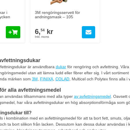
ar i
3M rengöringsservett för
tycken
andningsmask – 105
6,
kr
54
avfettningsdukar
fettningsdukar är användbara
dukar
för rengöring och avfettning. Vår
öringsmedel utan att lämna ludd eller fibrer efter sig. I vårt sortiment 
 Kända märken som
3M
,
FINIXA
,
COLAD
, Multicel och Polytex finns alla i 
för alla avfettningsmedel
an användas tillsammans med alla typer
av avfettningsmedel
. Oavsett 
gsmedel, har våra avfettningsdukar en hög absorptionsförmåga som gör att
ingsdukar till?
 i kombination med en avfettningsmedel för att ta bort fett, smuts, olj
elt och ta bort silikon från lacken. Dessutom kan dessa dukar användas i 