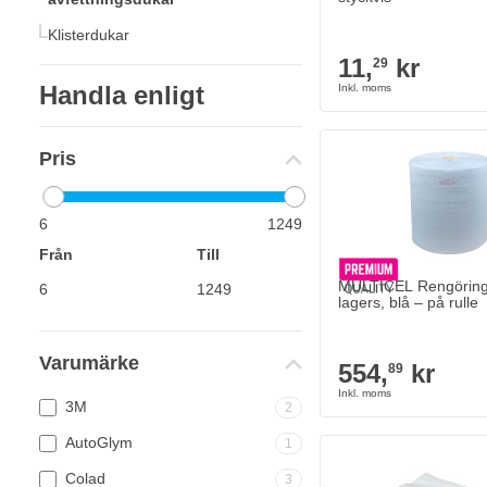
Klisterdukar
11,
kr
29
Handla enligt
Pris
6
1249
Från
Till
MULTICEL Rengörings
lagers, blå – på rulle
Varumärke
554,
kr
89
3M
2
AutoGlym
1
Colad
3