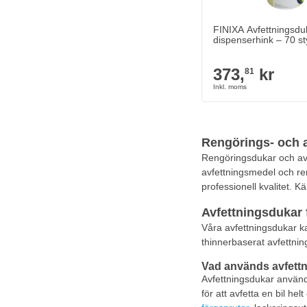
FINIXA Avfettningsduk
dispenserhink – 70 s
373,
kr
81
Rengörings- och 
Rengöringsdukar och av
avfettningsmedel och reng
professionell kvalitet.
Avfettningsdukar 
Våra avfettningsdukar k
thinnerbaserat avfettnin
Vad används avfettn
Avfettningsdukar används
för att avfetta en bil h