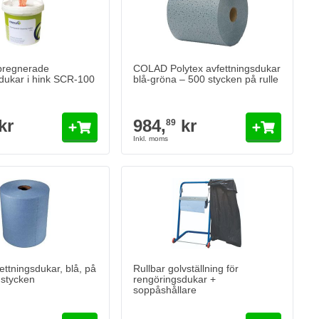
pregnerade
COLAD Polytex avfettningsdukar
dukar i hink SCR-100
blå-gröna – 500 stycken på rulle
kr
984,
kr
89
ettningsdukar, blå, på
Rullbar golvställning för
 stycken
rengöringsdukar +
soppåshållare