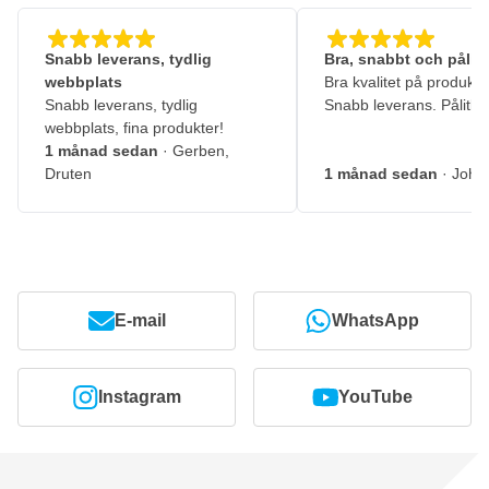
Snabb leverans, tydlig
Bra, snabbt och pålitl
webbplats
Bra kvalitet på produkte
Snabb leverans, tydlig
Snabb leverans. Pålitlig
webbplats, fina produkter!
1 månad sedan
· Gerben,
Druten
1 månad sedan
· John
E-mail
WhatsApp
Instagram
YouTube