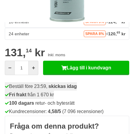
90
12 enheter
125,
kr
SPARA 4%
st
59
18 enheter
124,
kr
SPARA 5%
st
65
24 enheter
120,
kr
SPARA 8%
st
131,
kr
14
Inkl. moms
Antal
Lägg till i kundvagn
Beställ före 23:59,
skickas idag
Fri frakt
från 1 670 kr
100 dagars
retur- och bytesrätt
Kundrecensioner:
4,58/5
(7 096 recensioner)
Fråga om denna produkt?