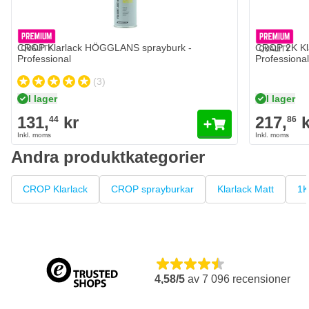
CROP Klarlack HÖGGLANS sprayburk -
CROP 2K Kla
Professional
Professiona
(3)
I lager
I lager
131,
kr
217,
k
44
86
Andra produktkategorier
CROP Klarlack
CROP sprayburkar
Klarlack Matt
1K
4,58/5
av
7 096
recensioner