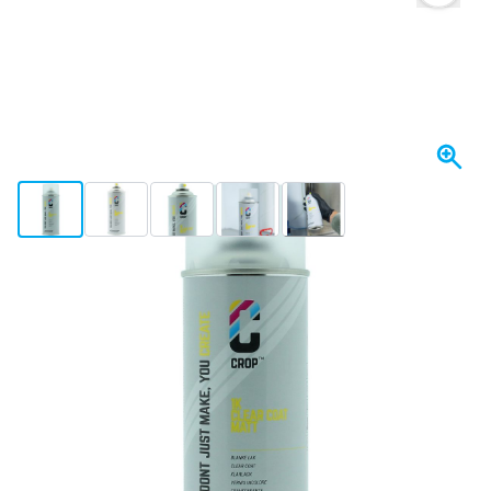
View larger image
View larger image
View larger image
View larger image
View larger image
+3
I lager
Variant
CROP Matt klarlack i sprayburk - Professional
Välj antal
14
1 enhet
131,
kr
53
6 enheter
128,
kr
SPARA 2%
st