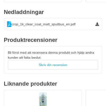
Dammtorr efter 10 till 15 minuter vid 20 °C
Nedladdningar
Helt härdad efter 120 minuter vid 20 °C
crop_1k_clear_coat_matt_spuitbus_en.pdf
Vill du köpa en 2K-sprayburk med matt klarlack?
Vill du hellre köpa en matt 2K-klarlack i sprayburk? Välj då CROP
2-komponents matt klarlack i sprayburk som tål repor, bensin,
Produktrecensioner
kemikalier, syror och andra yttre påverkan.
Bli först med att recensera denna produkt och hjälp andra
kunder att fatta beslut.
Skriv din recension
Liknande produkter