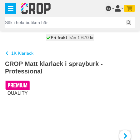
Hoppa till innehållet
kr
100 dagars
Fri frakt
från 1 670 kr
skickas idag
1K Klarlack
CROP Matt klarlack i sprayburk -
Professional