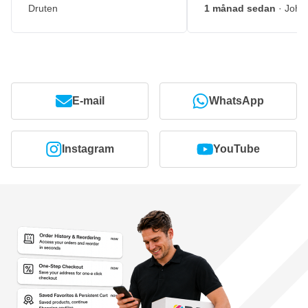
Druten
1 månad sedan
· John
E-mail
WhatsApp
Instagram
YouTube