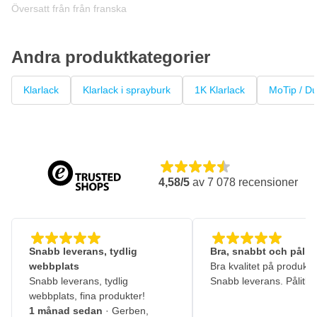
Översatt från från franska
Andra produktkategorier
Klarlack
Klarlack i sprayburk
1K Klarlack
MoTip / Du
4,58/5
av
7 078
recensioner
Snabb leverans, tydlig
Bra, snabbt och pålitl
webbplats
Bra kvalitet på produkte
Snabb leverans, tydlig
Snabb leverans. Pålitlig
webbplats, fina produkter!
1 månad sedan
· Gerben,