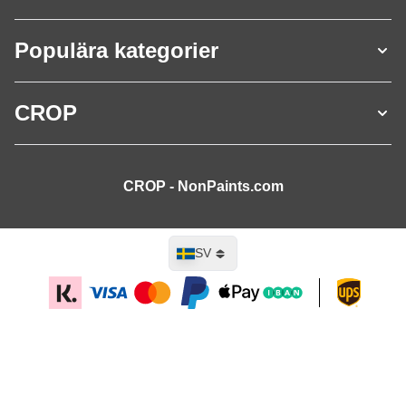
Populära kategorier
CROP
CROP - NonPaints.com
Språk
SV
Lägg till i kundvagn