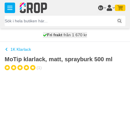
Hoppa till innehållet
kr
100 dagars
Fri frakt
från 1 670 kr
skickas idag
1K Klarlack
MoTip klarlack, matt, sprayburk 500 ml
(1)