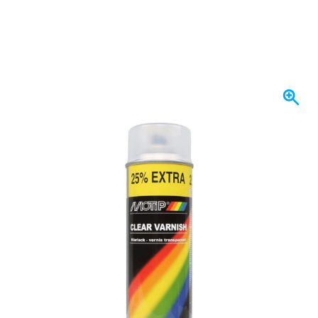
I lager
Variant
MoTip klarlack, matt, sprayburk 500 ml
Välj antal
35
1 enhet
89,
kr
28
6 enheter
86,
kr
SPARA 3%
st
11
12 enheter
80,
kr
SPARA 10%
st