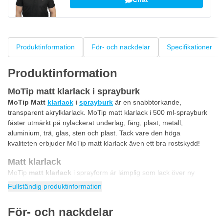
Produktinformation
För- och nackdelar
Specifikationer
Produktinformation
MoTip matt klarlack i sprayburk
MoTip Matt
klarlack
i
sprayburk
är en snabbtorkande,
transparent akrylklarlack. MoTip matt klarlack i 500 ml-sprayburk
fäster utmärkt på nylackerat underlag, färg, plast, metall,
aluminium, trä, glas, sten och plast. Tack vare den höga
kvaliteten erbjuder MoTip matt klarlack även ett bra rostskydd!
Matt klarlack
MoTip
matt klarlack
i sprayform är lämplig som lack över ny
lackerad
billack
eller färg. Den matta MoTip klarlacken ger ett
Fullständig produktinformation
utmärkt skydd för färglacken och ger samtidigt en vacker glans.
Efter torkning är MoTip matt klarlack motståndskraftig mot repor,
För- och nackdelar
stötar, bensin, kemikalier och alla väderpåverkan.