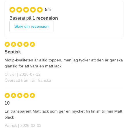
Slitstark och reptålig
5
/5
Hållbar
Baserat på
1 recension
Tål väder och biltvätt
Skriv din recension
Fri från tungmetaller: inget bly, kadmium eller krom
Värmebeständig: upp till 100 °C
Torkningstider MoTip klarlack matt
Septisk
Dammtorr: efter ca 10 min vid 20 °C
Motip-kvaliteten är alltid toppen, men jag tycker att den är ganska
glansig för att vara en matt lack
Härdad: efter 2 timmar vid 20 °C
12 juli 2026
Olivier |
2026-07-12
Översatt från från franska
10
En transparent Matt lack som ger en mycket fin finish till min Matt
black
3 februari 2026
Patrick |
2026-02-03