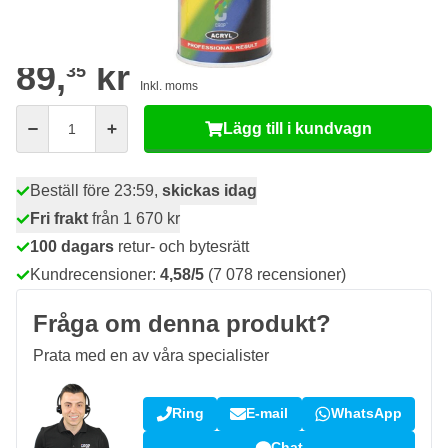
96
48 enheter
73,
kr
SPARA 17%
st
89,
kr
35
Inkl. moms
Antal
Lägg till i kundvagn
Beställ före 23:59,
skickas idag
Fri frakt
från 1 670 kr
100 dagars
retur- och bytesrätt
Kundrecensioner:
4,58/5
(7 078 recensioner)
Fråga om denna produkt?
Prata med en av våra specialister
Ring
E-mail
WhatsApp
Chat