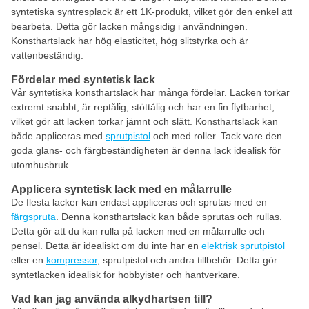
syntetiska syntresplack är ett 1K-produkt, vilket gör den enkel att
bearbeta. Detta gör lacken mångsidig i användningen.
Konsthartslack har hög elasticitet, hög slitstyrka och är
vattenbeständig.
Fördelar med syntetisk lack
Vår syntetiska konsthartslack har många fördelar. Lacken torkar
extremt snabbt, är reptålig, stöttålig och har en fin flytbarhet,
vilket gör att lacken torkar jämnt och slätt. Konsthartslack kan
både appliceras med
sprutpistol
och med roller. Tack vare den
goda glans- och färgbeständigheten är denna lack idealisk för
utomhusbruk.
Applicera syntetisk lack med en målarrulle
De flesta lacker kan endast appliceras och sprutas med en
färgspruta
. Denna konsthartslack kan både sprutas och rullas.
Detta gör att du kan rulla på lacken med en målarrulle och
pensel. Detta är idealiskt om du inte har en
elektrisk sprutpistol
eller en
kompressor
, sprutpistol och andra tillbehör. Detta gör
syntetlacken idealisk för hobbyister och hantverkare.
Vad kan jag använda alkydhartsen till?