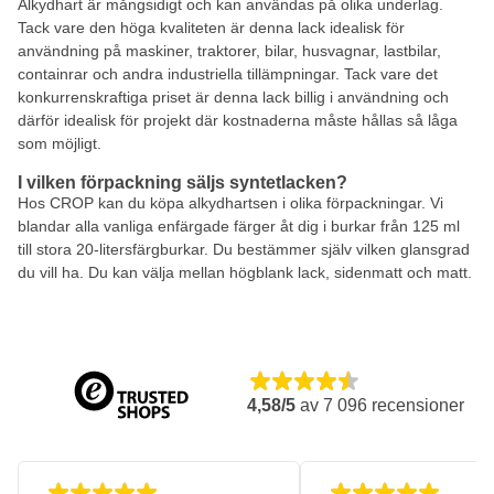
Alkydhart är mångsidigt och kan användas på olika underlag.
Tack vare den höga kvaliteten är denna lack idealisk för
användning på maskiner, traktorer, bilar, husvagnar, lastbilar,
containrar och andra industriella tillämpningar. Tack vare det
konkurrenskraftiga priset är denna lack billig i användning och
därför idealisk för projekt där kostnaderna måste hållas så låga
som möjligt.
I vilken förpackning säljs syntetlacken?
Hos CROP kan du köpa alkydhartsen i olika förpackningar. Vi
blandar alla vanliga enfärgade färger åt dig i burkar från 125 ml
till stora 20-litersfärgburkar. Du bestämmer själv vilken glansgrad
du vill ha. Du kan välja mellan högblank lack, sidenmatt och matt.
4,58/5
av
7 096
recensioner