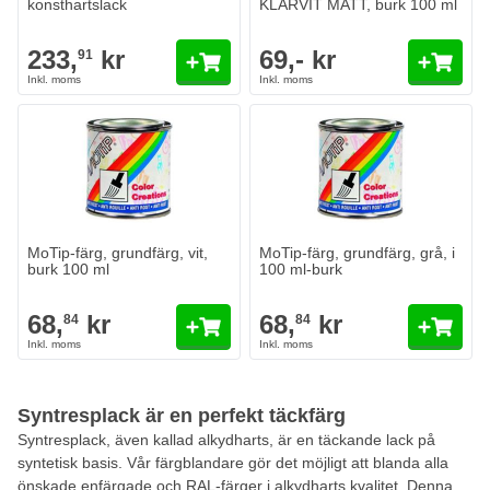
konsthartslack
KLARVIT MATT, burk 100 ml
Innehåll
233,
kr
69,- kr
91
MoTip-färg, grundfärg, vit,
MoTip-färg, grundfärg, grå, i
burk 100 ml
100 ml-burk
68,
kr
68,
kr
84
84
Syntresplack är en perfekt täckfärg
Syntresplack, även kallad alkydharts, är en täckande lack på
syntetisk basis. Vår färgblandare gör det möjligt att blanda alla
önskade enfärgade och RAL-färger i alkydharts kvalitet. Denna