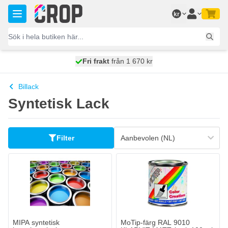
Hoppa till innehållet
kr
100 dagars
Fri frakt
från 1 670 kr
skickas idag
Billack
Syntetisk Lack
Filter
MIPA syntetisk konsthartslack
233,
kr
91
Levereras inom 3-4 dagar
Antal
Glansnivå
Lägg till i kundvagn
MIPA syntetisk
MoTip-färg RAL 9010