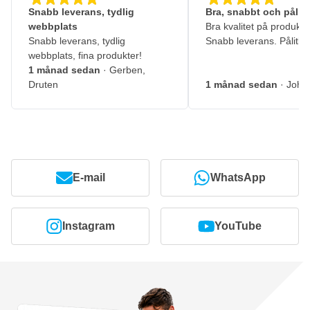
Snabb leverans, tydlig
Bra, snabbt och pålitl
webbplats
Bra kvalitet på produkte
Snabb leverans, tydlig
Snabb leverans. Pålitlig
webbplats, fina produkter!
1 månad sedan
· Gerben,
Druten
1 månad sedan
· John
E-mail
WhatsApp
Instagram
YouTube